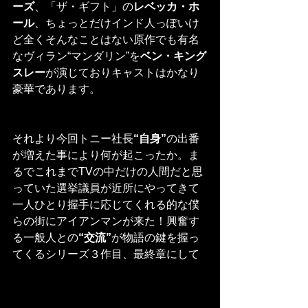
ーズ
、「ザ・ギフト」の
レベッカ・ホ
ール
、ちょっとだけインド人っぽいけ
ど全くそんなことはない原作でも有名
なヴィラン“マンダリン”を
ベン・キング
スレー
が演じておりキャストはかなり
豪華であります。
それより今回トニー社長
“自身”
の出番
が増えた事により何が起こったか。ま
るでこれまでTVの中だけの人間だと思
っていた選挙議員が近所にやってきて
一人ひとり握手に応じてくれる的な僕
らの街にアイアンマンが来た！興奮す
る一般人との
“交流”
が物語の鍵を握っ
てくるシリーズ３作目、最終章にして