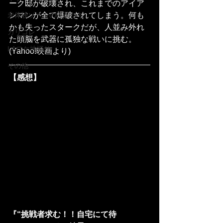
ーク邸が破壊され、これまでのアイア
未体験ゾーンの映画たち
ンマンが全て爆破されてしまう。何も
かも失ったスタークだが、人並み外れ
カリコレ
た頭脳を武器に孤独な戦いに挑む。
LAロケ地巡り
(Yahoo!映画より)
その他
【感想】
『“挑戦者求む！！自宅にて待