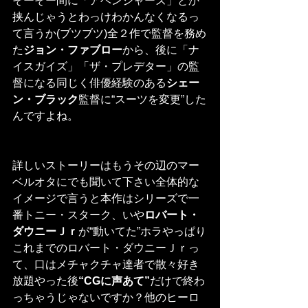
そーそー間に「アベンジャーズ」とか
挟んじゃうとわっけわかんなくなるっ
て言うか(ブツブツ)全２作で監督を務め
た
ジョン・ファブロー
から、後に「ナ
イスガイズ」「ザ・プレデター」の監
督になる同じく俳優経験のある
シェー
ン・ブラック
監督に“スーツを変更”した
んですよね。
詳しいストーリーはもうその辺のマー
ベルオタにでも聞いて下さい全体的な
イメージで言うと本作はシリーズで一
番トニー・スターク、いや
ロバート・
ダウニーＪｒ
が“動いてた”ホラやっぱり
これまでのロバート・ダウニーＪｒっ
て、口はメチャクチャ達者で散々好き
放題やった後
“CGに声あて”
だけで終わ
っちゃうじゃないですか？他のヒーロ