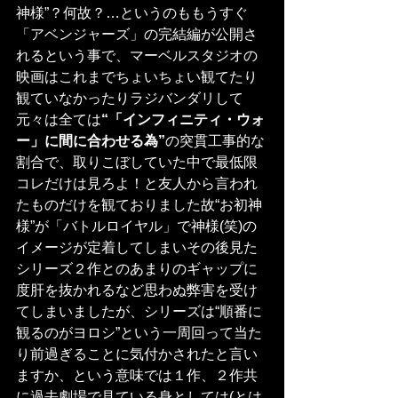
神様”？何故？…というのももうすぐ
「アベンジャーズ」の完結編が公開さ
れるという事で、マーベルスタジオの
映画はこれまでちょいちょい観てたり
観ていなかったりラジバンダリして
元々は全ては
“「インフィニティ・ウォ
ー」に間に合わせる為”
の突貫工事的な
割合で、取りこぼしていた中で最低限
コレだけは見ろよ！と友人から言われ
たものだけを観ておりました故“お初神
様”が「バトルロイヤル」で神様(笑)の
イメージが定着してしまいその後見た
シリーズ２作とのあまりのギャップに
度肝を抜かれるなど思わぬ弊害を受け
てしまいましたが、シリーズは“順番に
観るのがヨロシ”という一周回って当た
り前過ぎることに気付かされたと言い
ますか、という意味では１作、２作共
に過去劇場で見ている身としては(とは