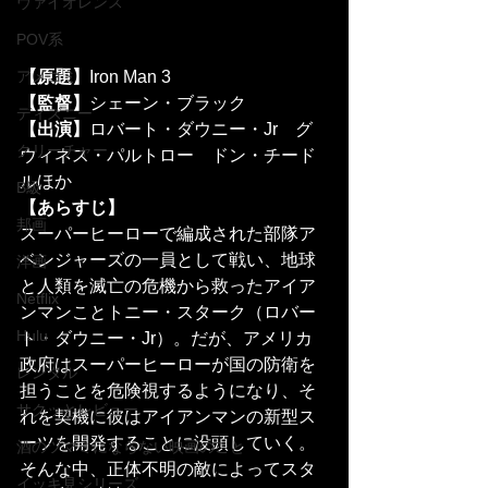
ヴァイオレンス
POV系
アメコミ
【原題】
Iron Man 3
【監督】
シェーン・ブラック
ディズニー
【出演】
ロバート・ダウニー・Jr　グ
クリーチャー
ウィネス・パルトロー　ドン・チード
ルほか
B級
【あらすじ】
邦画
スーパーヒーローで編成された部隊ア
ベンジャーズの一員として戦い、地球
洋画
と人類を滅亡の危機から救ったアイア
Netflix
ンマンことトニー・スターク（ロバー
Hulu
ト・ダウニー・Jr）。だが、アメリカ
政府はスーパーヒーローが国の防衛を
レンタル
担うことを危険視するようになり、そ
サクッとレビュー
れを契機に彼はアイアンマンの新型ス
ーツを開発することに没頭していく。
酒のツマミにならない映画のこと
そんな中、正体不明の敵によってスタ
イッキ見シリーズ