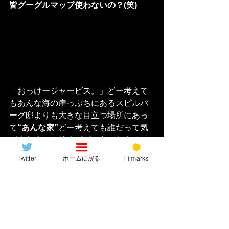
皆グーグルマップ使わないの？(笑)
「おっけージャービス。」どー考えて
もあんな海の崖っぷちにあるスピルバ
ーグ邸よりも大きな目立つ場所にあっ
て
“あんな家”
どー考えても誰だって気
づくだろ！？笑「パパーあのおウチっ
て誰なのー？」「えーっとあの家はね
Twitter
ホームに戻る
Filmarks
え……パラパラパラ(観光マップを開く
音)トニー・スターク邸って書いてあ
る」ハリウッドなら確実に「スター
MAP」にでも記載されていることは間
違いないでしょう！？あれはちょっと
あまりにウソっぽいというか、他にも