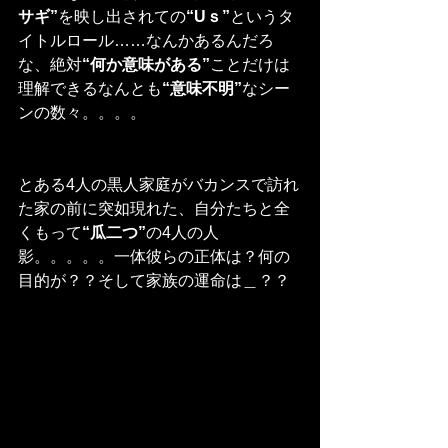
サギ”
を映し出されての
“Uｓ”
というタ
イトルロール……なんかあるんだろ
な、絶対
“何か意味がある”
ことだけは
理解できるなんとも
“意味不明”
なシー
ンの数々。。。。
とある4人の黒人家庭がバカンスで訪れ
た家の前に突如現れた、自分たちと全
くもって
“瓜二つ”
の4人の人
影。。。。。一体彼らの正体は？何の
目的が？？そして家族の運命は＿？？