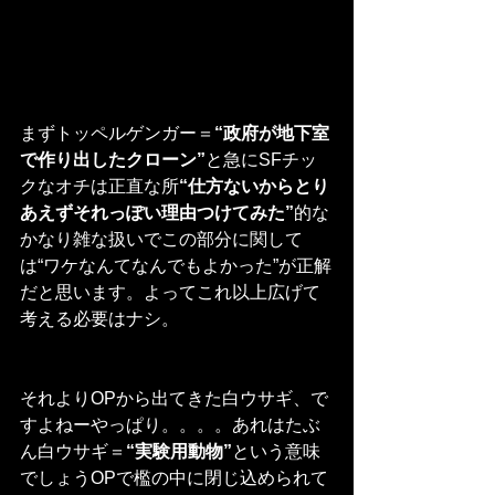
まずトッペルゲンガー＝
“政府が地下室
で作り出したクローン”
と急にSFチッ
クなオチは正直な所
“仕方ないからとり
あえずそれっぽい理由つけてみた”
的な
かなり雑な扱いでこの部分に関して
は“ワケなんてなんでもよかった”が正解
だと思います。よってこれ以上広げて
考える必要はナシ。
それよりOPから出てきた白ウサギ、で
すよねーやっぱり。。。。あれはたぶ
ん白ウサギ＝
“実験用動物”
という意味
でしょうOPで檻の中に閉じ込められて