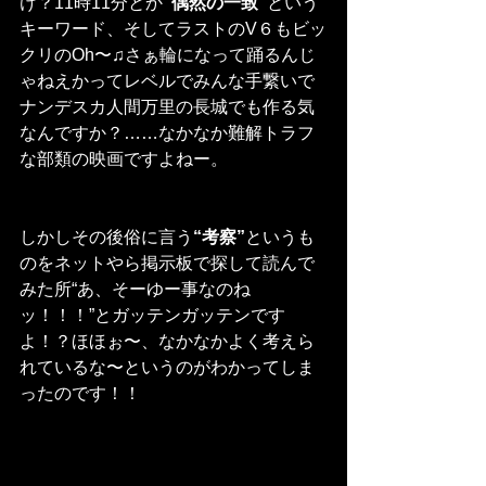
け？11時11分とか
“偶然の一致”
という
キーワード、そしてラストのV６もビッ
クリのOh〜♫さぁ輪になって踊るんじ
ゃねえかってレベルでみんな手繋いで
ナンデスカ人間万里の長城でも作る気
なんですか？……なかなか難解トラフ
な部類の映画ですよねー。
しかしその後俗に言う
“考察”
というも
のをネットやら掲示板で探して読んで
みた所“あ、そーゆー事なのね
ッ！！！”とガッテンガッテンです
よ！？ほほぉ〜、なかなかよく考えら
れているな〜というのがわかってしま
ったのです！！