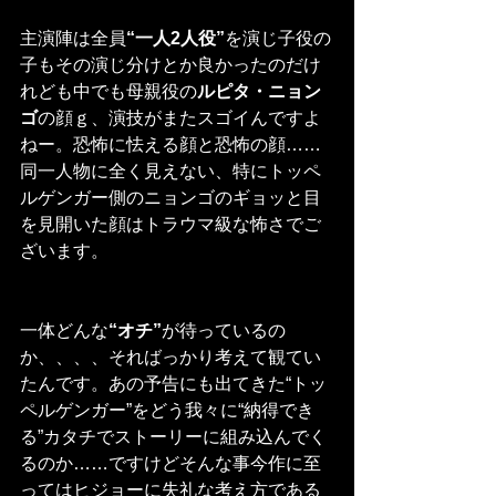
主演陣は全員
“一人2人役”
を演じ子役の
子もその演じ分けとか良かったのだけ
れども中でも母親役の
ルピタ・ニョン
ゴ
の顔ｇ、演技がまたスゴイんですよ
ねー。恐怖に怯える顔と恐怖の顔……
同一人物に全く見えない、特にトッペ
ルゲンガー側のニョンゴのギョッと目
を見開いた顔はトラウマ級な怖さでご
ざいます。
一体どんな
“オチ”
が待っているの
か、、、、そればっかり考えて観てい
たんです。あの予告にも出てきた“トッ
ペルゲンガー”をどう我々に“納得でき
る”カタチでストーリーに組み込んでく
るのか……ですけどそんな事今作に至
ってはヒジョーに失礼な考え方である