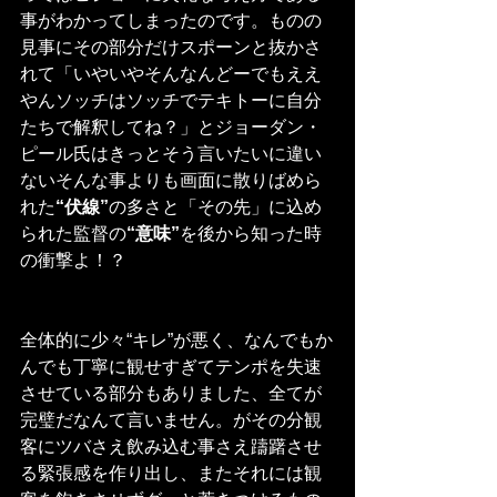
事がわかってしまったのです。ものの
見事にその部分だけスポーンと抜かさ
れて「いやいやそんなんどーでもええ
やんソッチはソッチでテキトーに自分
たちで解釈してね？」とジョーダン・
ピール氏はきっとそう言いたいに違い
ないそんな事よりも画面に散りばめら
れた
“伏線”
の多さと「その先」に込め
られた監督の
“意味”
を後から知った時
の衝撃よ！？
全体的に少々“キレ”が悪く、なんでもか
んでも丁寧に観せすぎてテンポを失速
させている部分もありました、全てが
完璧だなんて言いません。がその分観
客にツバさえ飲み込む事さえ躊躇させ
る緊張感を作り出し、またそれには観