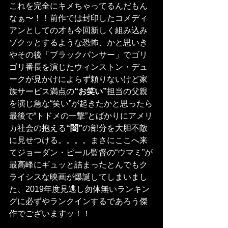
これを完全にキメちゃってるんだもん
なぁ〜！！前作では封印したコメディ
アンとしての才も今回新しく組み込み
ゾクッとするような恐怖、かと思いき
やその後「ブラックパンサー」でゴリ
ゴリ番長を演じたウィンストン・デュ
ークが見かけによらず頼りないけど家
族サービス満点の
“お笑い”
担当の父親
を演じ急な“笑い”が起きたかと思ったら
最後で“トドメの一撃”とばかりにアメリ
カ社会の抱える
“闇”
の部分を大胆不敵
に見せつける。。。。まさにここへ来
てジョーダン・ピール監督の“ウマミ”が
最高峰にギュッと詰まったとんでもク
ライシスな映画が爆誕してしまいまし
た、2019年度見逃し勿体無いランキン
グに必ずやランクインするであろう傑
作でございますッ！！