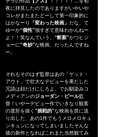
チラの作品
【アス】
！！！！！…を初
夜に拝見したのでありますがいやいや
コレがまたまたどーして第一印象的に
はかなーり
「変わった映画」
だな、て
ゆーか
“個性”
強すぎて意味わかんねー
よ！！笑なんていう、
“斬新”
かつヒジ
ョーに
“奇妙”
な映画、だったんですね
ー。
それもそのはず監督はあの「ゲット・
アウト」で壮大なデビューを果たした
冗談は顔だけにしろよ、でお馴染みコ
メディアンの
ジョーダン・ピール
監
督！いやーデビュー作でいきなり観客
の度肝を抜く
“挑戦的”
な映画を世に送
り出した、あの1作でもうメロメロキュ
ンキュンになってしまいましたそんな
彼の新作となればこれまた当然観てみ