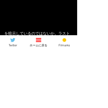
を暗示しているのではないか。ラスト
でルピタ・ニョンゴ演じる母親は幼少
期に実はクローンと
“入れ替わってい
Twitter
ホームに戻る
Filmarks
た”
という衝撃的な事実が明かされま
す。失踪後コトバを喋らなくなったの
は喋れなくなったのではなく、そもそ
も外界から遮断された地下で育ったた
め
“コトバを知らなかった”
ワケなんで
すね。ホラー映画の演出かと思われた
友人はソッコーで殺されるのに主役の
母親だけはクローンに襲われても殺さ
れなかったのは同じクローン同士だっ
たから、という考え方も出来ます。こ