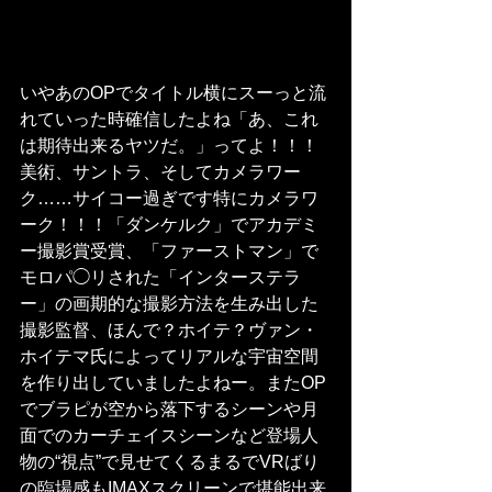
いやあのOPでタイトル横にスーっと流
れていった時確信したよね「あ、これ
は期待出来るヤツだ。」ってよ！！！
美術、サントラ、そしてカメラワー
ク……サイコー過ぎです特にカメラワ
ーク！！！「ダンケルク」でアカデミ
ー撮影賞受賞、「ファーストマン」で
モロパ◯リされた「インターステラ
ー」の画期的な撮影方法を生み出した
撮影監督、ほんで？ホイテ？ヴァン・
ホイテマ氏によってリアルな宇宙空間
を作り出していましたよねー。またOP
でブラピが空から落下するシーンや月
面でのカーチェイスシーンなど登場人
物の“視点”で見せてくるまるでVRばり
の臨場感もIMAXスクリーンで堪能出来