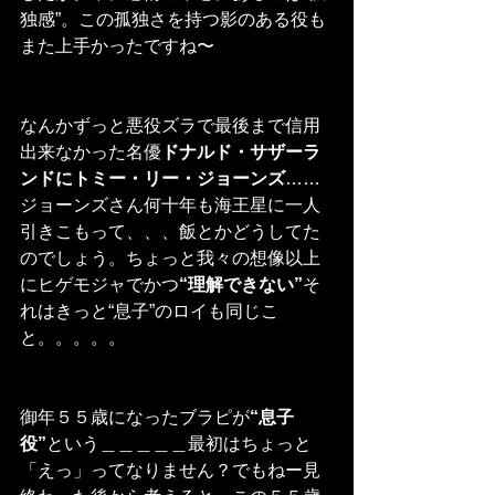
独感”。この孤独さを持つ影のある役も
また上手かったですね〜
なんかずっと悪役ズラで最後まで信用
出来なかった名優
ドナルド・サザーラ
ンドにトミー・リー・ジョーンズ
……
ジョーンズさん何十年も海王星に一人
引きこもって、、、飯とかどうしてた
のでしょう。ちょっと我々の想像以上
にヒゲモジャでかつ
“理解できない”
そ
れはきっと“息子”のロイも同じこ
と。。。。。
御年５５歳になったブラピが
“息子
役”
という＿＿＿＿＿最初はちょっと
「えっ」ってなりません？でもねー見