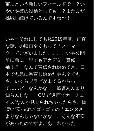
宙…という新しいフィールドで！？い
やいや彼の役柄としても！？まだまだ
挑戦し続けているんですね〜！！
いやーそれにしても私2019年度、正直
な話この映画全くもって「ノーマー
ク」でございました。。。。いや公開
前に急に「早くもアカデミー賞候
補！？」なんて宣伝され始めてさ、日
本でも急に番宣し始めたやん？でも
さ、いくらブラピが出てるからっ
て……どーなんかなー、監督あんまり
知らんしなー、CMで“月面でカーチェ
イス”なんか見せられちゃったらさ、物
凄い“安っぽい”ゴテゴテの
「エンタメ」
よりなんじゃないかなー、そんな不安
があったのですよ。あ、わかった