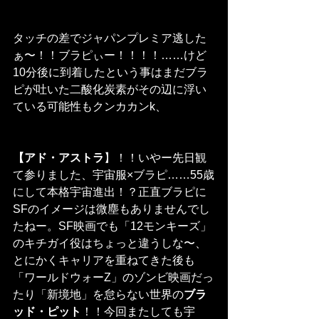
タッチの差でジャパンプレミア逃した
ぁ〜！！ブラピぃー！！！！……けど
10分後に到着したという事はまだブラ
ピが吐いた二酸化炭素がその辺に浮い
ている可能性もクンカカンk、
【アド・アストラ
】！！いやー先日観
て参りました、宇宙服×ブラピ……55歳
にして本格宇宙進出！？正直ブラピに
SFのイメージは微塵もありませんでし
たねー。SF映画でも「12モンキーズ」
のキチガイ役はちょっと違うしな〜、
とにかくキャリアを重ねてきた後も
「ワールドウォーZ」のゾンビ映画だっ
たり「新境地」を怠らない世界の
ブラ
ッド・ピット
！！今回またしても宇