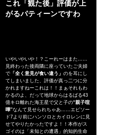
これ「観た後」評価が上
がるパティーンですわ
いやいやいや！？こーれーはまた……
見終わった後両隣に座っていたご夫婦
で
「全く意見が食い違う」
のを耳にし
てしまいました、評価が真っ二つに分
かれますねーこれは！！まぁそれもわ
かるのよ、だって地球からはるばる43
億キロ離れた海王星で父と子の
“親子喧
嘩”
なんて見せられちゃあ……エピソー
ド7より前にハンソロとカイロレンに見
せてやりたかったですよ！！本作がス
ゴイのは「未知との遭遇」的知的生命