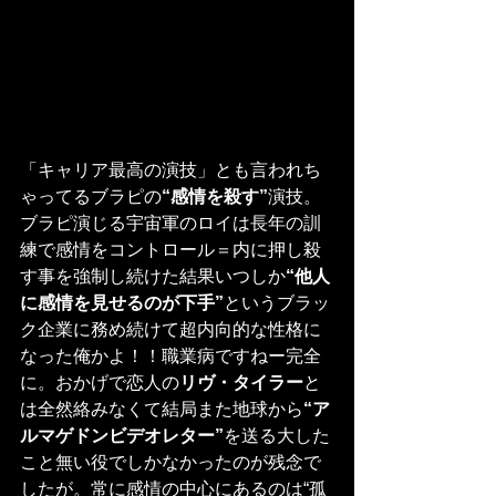
「キャリア最高の演技」とも言われち
ゃってるブラピの
“感情を殺す”
演技。
ブラピ演じる宇宙軍のロイは長年の訓
練で感情をコントロール＝内に押し殺
す事を強制し続けた結果いつしか
“他人
に感情を見せるのが下手”
というブラッ
ク企業に務め続けて超内向的な性格に
なった俺かよ！！職業病ですねー完全
に。おかげで恋人の
リヴ・タイラー
と
は全然絡みなくて結局また地球から
“ア
ルマゲドンビデオレター”
を送る大した
こと無い役でしかなかったのが残念で
したが。常に感情の中心にあるのは“孤