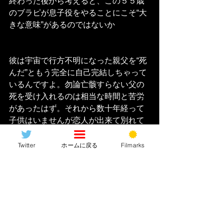
終わった後から考えると、この５５歳
のブラピが息子役をやることにこそ“大
きな意味”があるのではないか
彼は宇宙で行方不明になった親父を“死
んだ”ともう完全に自己完結しちゃって
いるんですよ。勿論亡骸すらない父の
死を受け入れるのは相当な時間と苦労
があったはず。それから数十年経って
子供はいませんが恋人が出来て別れて
様々な経験をして自立した大人として
生きてきた５５歳になってですよ？い
Twitter
ホームに戻る
Filmarks
きなり
「お前の親父は生きている」
な
んて言われてもさ、、、、、って話じ
ゃあないですか？