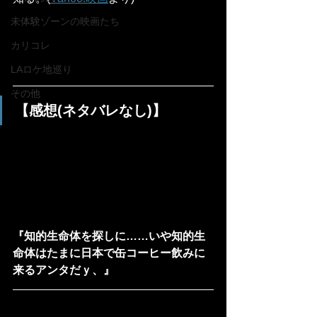
未体験ゾーンの映画たち
カリコレ
LAロケ地巡り
その他
【感想(ネタバレなし)】
『知的生命体を探しに……いや知的生
命体はたまに日本で缶コーヒー飲みに
来るアンタだｙ、』