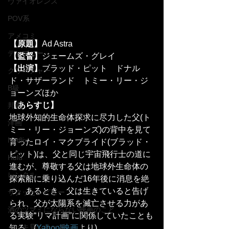
ヴァイオレンス
POV系
アメコミ
【原題】
Ad Astra
ディズニー
【監督】
ジェームズ・グレイ
【出演】
ブラッド・ピット　ドナル
クリーチャー
ド・サザーランド　トミー・リー・ジ
B級
ョーンズほか
【あらすじ】
邦画
地球外知的生命体探求に尽力した父(ト
洋画
ミー・リー・ジョーンズ)の背中を見て
Netflix
育ったロイ・マクブライド(ブラッド・
ピット)は、父と同じ宇宙飛行士の道に
Hulu
進むが、尊敬する父は地球外生命体の
レンタル
探索船に乗り込んだ16年後に消息を絶
つ。あるとき、父は生きていると告げ
サクッとレビュー
られ、父が太陽系を滅亡させる力があ
酒のツマミにならない映画のこと
る実験“リマ計画”に関係していたことも
イッキ見シリーズ
知る。(
Yahoo!映画
より)