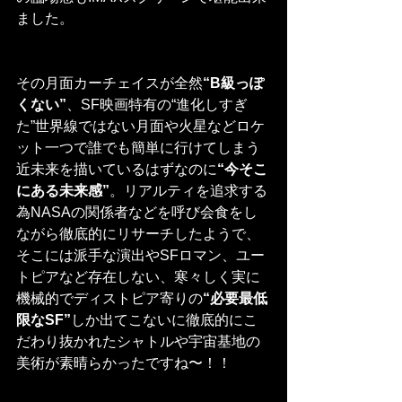
ました。
その月面カーチェイスが全然
“B級っぽ
くない”
、SF映画特有の“進化しすぎ
た”世界線ではない月面や火星などロケ
ット一つで誰でも簡単に行けてしまう
近未来を描いているはずなのに
“今そこ
にある未来感”
。リアルティを追求する
為NASAの関係者などを呼び会食をし
ながら徹底的にリサーチしたようで、
そこには派手な演出やSFロマン、ユー
トピアなど存在しない、寒々しく実に
機械的でディストピア寄りの
“必要最低
限なSF”
しか出てこないに徹底的にこ
だわり抜かれたシャトルや宇宙基地の
美術が素晴らかったですね〜！！