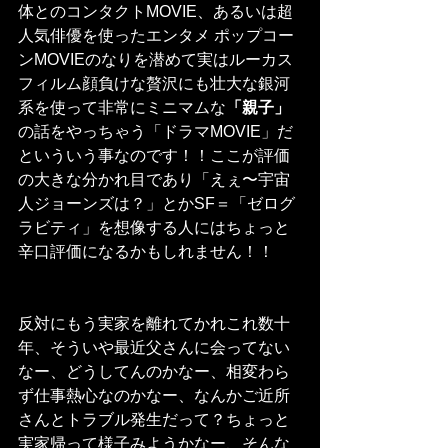
体とのコンタクトMOVIE、あるいは超
人気俳優を使ったエンタメ ポップコー
ンMOVIEのなりを潜めて実はルーカス
フィルム顔負けな贅沢にも壮大な銀河
系を使って非常にミニマムな
「親子」
の話をやっちゃう「ドラマMOVIE」だ
といういう事なのです！！ここが評価
の大きな分かれ目であり「えぇ〜宇宙
人ジョーンズは？」とかSF＝「ゼログ
ラビティ」を想像する人にはちょっと
辛口評価になるかもしれません！！
反対にもう実家を離れてかれこれ数十
年、そういや最近父さんに会ってない
なー、どうしてんのかなー、相変わら
ず仕事熱心なのかなー、なんかご近所
さんとトラブル発生だって？ちょっと
実家帰って様子みようかなー、そんな