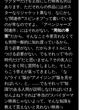
ラクターだけを主役にした映画も沢山
あります。ただそれらの作品にはポス
ターなりジャケット裏なり、なにかし
ら“関連作”“スピンオフ”って書いている
のが常なのですよ。「アベンジャーズ
関連作」にはそれがない。
“周知の事
実”
だから。そんなこと今更言わなくて
も世間一般的に知れ渡っているから。
言う必要がない。だからタイトルにも
つける必要がない。でもそれって“今の
時代だけ”だと思いません？その友人に
今と全く同じ質問をしました。そした
らこう答えが返ってきました。「な
ら“ライミ”版か“アメイジング”版を見せ
ればいい」と。……でもそれって“知
識”のある人間が説明しなければいけま
せんよね？それは“本当の”スパイダーマ
ン映画じゃないよって。そんな知識を
教えて貰えないと見れない映画っ