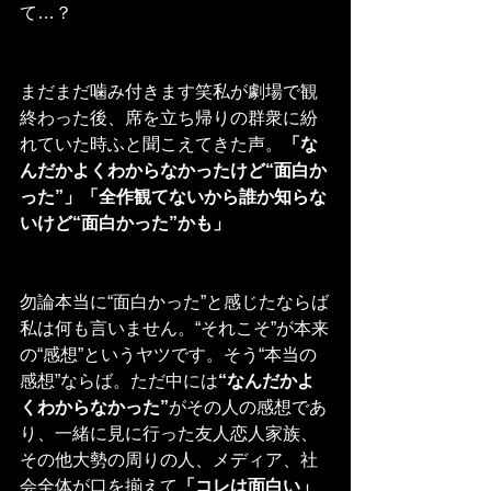
て…？
まだまだ噛み付きます笑私が劇場で観
終わった後、席を立ち帰りの群衆に紛
れていた時ふと聞こえてきた声。
「な
んだかよくわからなかったけど“面白か
った”」「全作観てないから誰か知らな
いけど“面白かった”かも」
勿論本当に“面白かった”と感じたならば
私は何も言いません。“それこそ”が本来
の“感想”というヤツです。そう“本当の
感想”ならば。ただ中には
“なんだかよ
くわからなかった”
がその人の感想であ
り、一緒に見に行った友人恋人家族、
その他大勢の周りの人、メディア、社
会全体が口を揃えて
「コレは面白い」