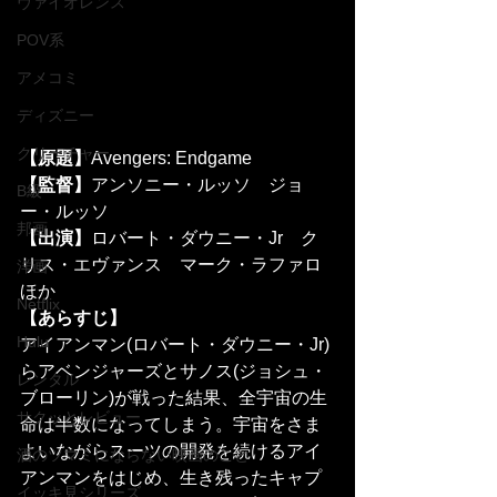
ヴァイオレンス
POV系
アメコミ
ディズニー
クリーチャー
【原題】
Avengers: Endgame
【監督】
アンソニー・ルッソ　ジョ
B級
ー・ルッソ
邦画
【出演】
ロバート・ダウニー・Jr　ク
リス・エヴァンス　マーク・ラファロ
洋画
ほか
Netflix
【あらすじ】
Hulu
アイアンマン(ロバート・ダウニー・Jr)
らアベンジャーズとサノス(ジョシュ・
レンタル
ブローリン)が戦った結果、全宇宙の生
サクッとレビュー
命は半数になってしまう。宇宙をさま
よいながらスーツの開発を続けるアイ
酒のツマミにならない映画のこと
アンマンをはじめ、生き残ったキャプ
イッキ見シリーズ