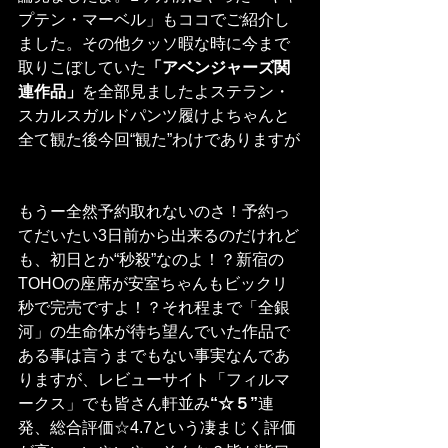
プテン・マーベル」もココでご紹介し
ました。その他クッソ暇な時に今まで
取りこぼしていた
「アベンジャーズ関
連作品」
を全部見ましたよステラン・
スカルスガルドパンツ履けよちゃんと
全て観た後今回“観た”わけでありますが
もうー全然予約取れないのさ！予約っ
てだいたい3日前から出来るのだけれど
も、初日とか“秒殺”なのよ！？新宿の
TOHOの座席が安室ちゃんもビックリ
秒で完売ですよ！？それ程まで「全銀
河」の生命体が待ち望んでいた作品で
ある事は言うまでもない事実なんであ
りますが、レビューサイト「フィルマ
ークス」でも皆さん軒並み
“☆５”
連
発、総合評価☆4.7という凄まじく評価