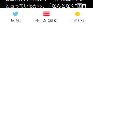
と言っているから、
「なんとなく“面白
い”かもしれない」
という感想を抱いて
はいないか？日本人の癖
Twitter
ホームに戻る
Filmarks
“
同調
”