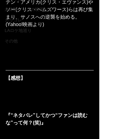
テン・アメリカ(クリス・エヴァンス)や
ソー(クリス・ヘムズワース)らは再び集
未体験ゾーンの映画たち
まり、サノスへの逆襲を始める。
カリコレ
(Yahoo!映画より)
LAロケ地巡り
その他
【感想】
『“ネタバレ”してかつ“ファンは読む
な”って何？(笑)』