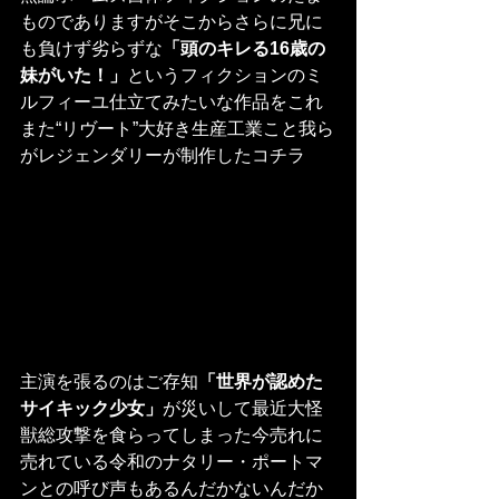
ものでありますがそこからさらに兄に
も負けず劣らずな
「頭のキレる16歳の
妹がいた！」
というフィクションのミ
ルフィーユ仕立てみたいな作品をこれ
また“リヴート”大好き生産工業こと我ら
がレジェンダリーが制作したコチラ
主演を張るのはご存知
「世界が認めた
サイキック少女」
が災いして最近大怪
獣総攻撃を食らってしまった今売れに
売れている令和のナタリー・ポートマ
ンとの呼び声もあるんだかないんだか