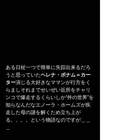
ある日杖一つで簡単に失踪出来るだろ
うと思っていた
ヘレナ・ボナム＝カー
ター
演じる大好きなママンが行方をく
らましそれまでせいぜい近所をチャリ
ンコで爆走するくらいしか“外の世界”を
知らなんだなエノーラ・ホームズが疾
走した母の謎を解くため立ち上が
る、、、、という物語なのですが＿＿
＿