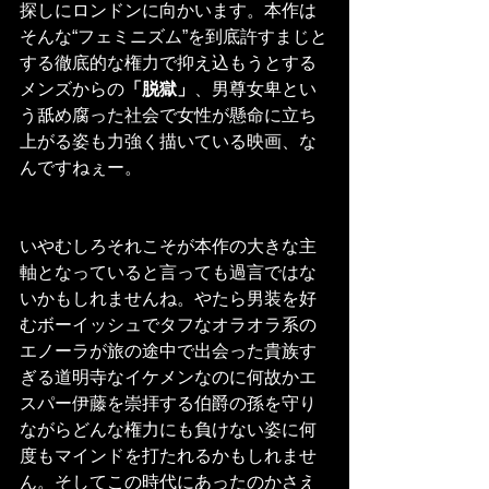
探しにロンドンに向かいます。本作は
そんな“フェミニズム”を到底許すまじと
する徹底的な権力で抑え込もうとする
メンズからの
「脱獄」
、男尊女卑とい
う舐め腐った社会で女性が懸命に立ち
上がる姿も力強く描いている映画、な
んですねぇー。
いやむしろそれこそが本作の大きな主
軸となっていると言っても過言ではな
いかもしれませんね。やたら男装を好
むボーイッシュでタフなオラオラ系の
エノーラが旅の途中で出会った貴族す
ぎる道明寺なイケメンなのに何故かエ
スパー伊藤を崇拝する伯爵の孫を守り
ながらどんな権力にも負けない姿に何
度もマインドを打たれるかもしれませ
ん。そしてこの時代にあったのかさえ