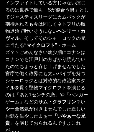
インファイトしている方じゃない演じ
るのは世界で最も「Sが似合う男」とし
てジャスティスリーグにカムバックが
期待されるも今は同じくネトフリの魔
物退治で叶いそうにない
ヘンリー・カ
ヴィル
。そしてそのシャーロックの兄
に当たる
“マイクロフト”
・ホーム
ズ？？ごめんなさい幼少期にコナンは
コナンでも江戸川の方ばかり読んでい
たのでちょっと存じ上げませんでした
官庁で働く政界にも太いパイプを持つ
シャーロックとは対称的な政治家スタ
イルを貫く堅物マイクロフトを演じる
のは「あと1センチの恋」や「ハンガー
ゲーム」などの
サム・クラフリン
？い
やー全然気が付きませんでした逞しい
お髭を生やしたまぁー
「いやぁーな兄
貴」
を演じておられるんですよこれ
が……