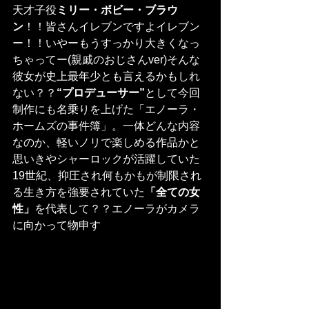
天才子役
ミリー・ボビー・ブラウ
ン
！！皆さんイレブンですよイレブン
ー！！いやーもうすっかり大きくなっ
ちゃってー(親戚のおじさんver)そんな
彼女が史上最年少とも言えるかもしれ
ない？？
“プロデューサー”
として今回
制作にも名乗りを上げた「エノーラ・
ホームズの事件簿」。一体どんな内容
なのか、軽いノリで楽しめる作品かと
思いきやシャーロックが活躍していた
19世紀、抑圧され何もかもが制限され
る生き方を強要されていた
「全ての女
性」
を代表して？？エノーラがカメラ
に向かって物申す