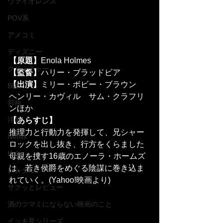
ヴァイオレンス
POV系
アメコミ
ディズニー
【原題】
Enola Holmes
クリーチャー
【監督】
ハリー・ブラッドビア
【出演】
ミリー・ボビー・ブラウン　
B級
ヘンリー・カヴィル　サム・クラフリ
邦画
ンほか
洋画
【あらすじ】
推理力と行動力を発揮して、兄シャー
Netflix
ロックを出し抜き、行方をくらました
Hulu
母親を捜す16歳のエノーラ・ホームズ
は、若き侯爵をめぐる陰謀に巻き込ま
レンタル
れていく。(Yahoo!映画より)
サクッとレビュー
酒のツマミにならない映画のこと
イッキ見シリーズ