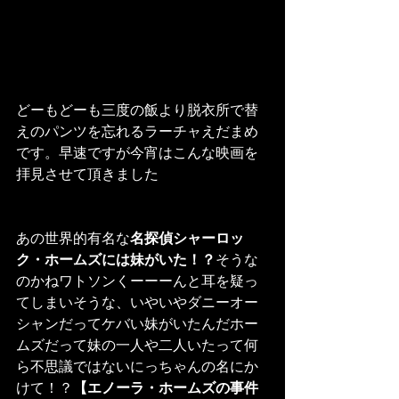
どーもどーも三度の飯より脱衣所で替
えのパンツを忘れるラーチャえだまめ
です。早速ですが今宵はこんな映画を
拝見させて頂きました
あの世界的有名な
名探偵シャーロッ
ク・ホームズには妹がいた！？
そうな
のかねワトソンくーーーんと耳を疑っ
てしまいそうな、いやいやダニーオー
シャンだってケバい妹がいたんだホー
ムズだって妹の一人や二人いたって何
ら不思議ではないにっちゃんの名にか
けて！？
【エノーラ・ホームズの事件