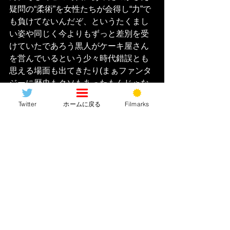
疑問の“柔術”を女性たちが会得し“力”で
も負けてないんだぞ、というたくまし
い姿や同じく今よりもずっと差別を受
けていたであろう黒人がケーキ屋さん
を営んでいるという少々時代錯誤とも
思える場面も出てきたり(まぁファンタ
ジーに歴史もクソもあったもんじゃな
いのでいいんですけどね？)そういった
Twitter
ホームに戻る
Filmarks
意味で昨今ハリウッドの
「流行り」
に
これまた乗っかっている作品だな、と
思いました。最近この手の映画が本当
に多い。ついこの前やった「若草物
語」もまさにそうで、特に最近アメリ
カ映画はそれが顕著過ぎるといいます
か