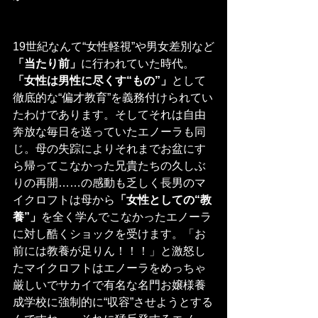
19世紀なんて“女性軽視”や男女差別など
「当たり前」
に行われていた時代。
「女性は男性に尽くす“もの”」
として
徹底的な“偏才教育”を義務付けられてい
たわけであります。そしてそれは自由
奔放な毎日を送っていたエノーラも同
じ。母の失踪によりそれまでお盆にす
ら帰ってこなかった兄貴たちの久しぶ
りの再開……の感動も乏しく長男のマ
イクロフトは母から
「女性としての“教
養”」
を全く学んでこなかったエノーラ
に対し酷くショックを受けます。「お
前には教養が足りん！！！」と激怒し
たマイクロフトはエノーラをめっちゃ
厳しいでサカイで有名な名門お嬢様養
成学校に強制的に“収容”させようとする