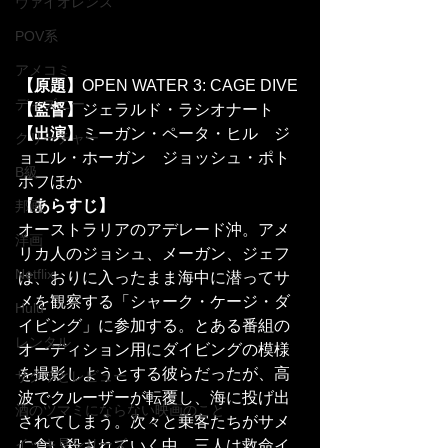
ヴァイオレンス
POV系
アメコミ
【原題】
OPEN WATER 3: CAGE DIVE
ディズニー
【監督】
ジェラルド・ラシオナート
【出演】
ミーガン・ペータ・ヒル　ジ
クリーチャー
ョエル・ホーガン　ジョッシュ・ポト
B級
ホフほか
【あらすじ】
邦画
オーストラリアのアデレード沖。アメ
洋画
リカ人のジョシュ、メーガン、ジェフ
Netflix
は、おりに入ったまま海中に潜ってサ
メを観察する「シャーク・ケージ・ダ
Hulu
イビング」に参加する。とある番組の
レンタル
オーディション用にダイビングの模様
を撮影しようとする彼らだったが、高
サクッとレビュー
波でクルーザーが転覆し、海に投げ出
酒のツマミにならない映画のこと
されてしまう。次々と乗客たちがサメ
イッキ見シリーズ
に食い殺されていく中、三人は救命イ