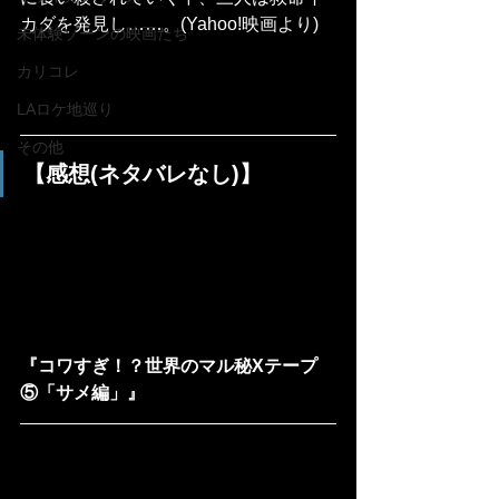
カダを発見し……。(Yahoo!映画より)
未体験ゾーンの映画たち
カリコレ
LAロケ地巡り
その他
【感想(ネタバレなし)】
『コワすぎ！？世界のマル秘Xテープ
⑤「サメ編」』