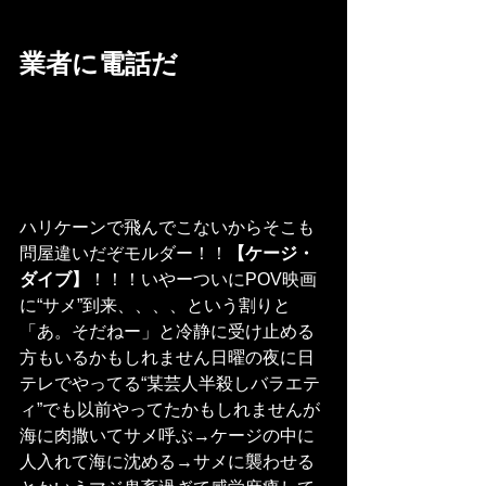
業者に電話だ
ハリケーンで飛んでこないからそこも
問屋違いだぞモルダー！！
【ケージ・
ダイブ】
！！！いやーついにPOV映画
に“サメ”到来、、、、という割りと
「あ。そだねー」と冷静に受け止める
方もいるかもしれません日曜の夜に日
テレでやってる“某芸人半殺しバラエテ
ィ”でも以前やってたかもしれませんが
海に肉撒いてサメ呼ぶ→ケージの中に
人入れて海に沈める→サメに襲わせる