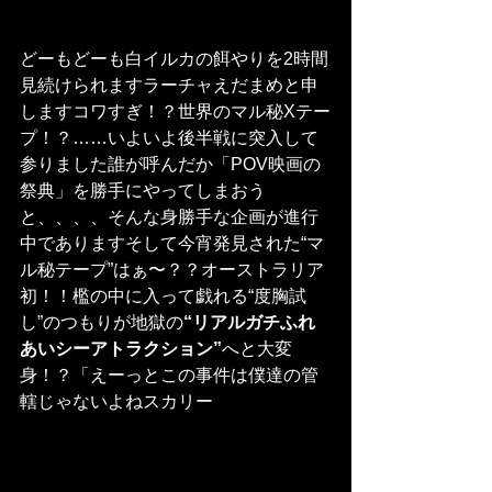
どーもどーも白イルカの餌やりを2時間
見続けられますラーチャえだまめと申
しますコワすぎ！？世界のマル秘Xテー
プ！？……いよいよ後半戦に突入して
参りました誰が呼んだか「POV映画の
祭典」を勝手にやってしまおう
と、、、、そんな身勝手な企画が進行
中でありますそして今宵発見された“マ
ル秘テープ”はぁ〜？？オーストラリア
初！！檻の中に入って戯れる“度胸試
し”のつもりが地獄の
“リアルガチふれ
あいシーアトラクション”
へと大変
身！？「えーっとこの事件は僕達の管
轄じゃないよねスカリー