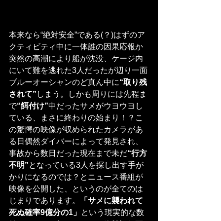
本来なら“絶対安全”である(？)はずのア
クティビティ中に一体誰の因果応報か
突然の高潮により船が沈没、ケージ内
にいて難を逃れた3人だったが辺り一面
ブルーオーシャンのど真ん中に
“取り残
されて”
しまう。しかも周りには先程ま
で
“餌付け”
中だったサメがウヨウヨし
ている、まさに終わりの始まり！？こ
の驚愕の映像が収められたカメラがあ
る日偶然ダイバーによって発見され、
事故から数日だった現在まで未だ
“行方
不明”
となっている3人を探し出す手が
かりになるのでは？とニュース番組が
映像を公開した、というのが全てのは
じまりであります。
「サメに襲われて
死ぬ確率9億分の1」
という現実的な数