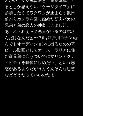
とかいうマジ鬼畜過ぎて感覚麻痺して
るとしか思えない「ケージダイブ」に
参加したくてワクワクが止まらず数日
前からカメラを回し始めた筋肉バカの
兄弟と弟の恋人の仲良しこよし組。
あ・れ・れぇ〜？恋人がいるのは弟さ
んだけなんだぁ〜？(by江戸川コナン)な
んでもオーディションに出るためのア
ピール動画としてオーストラリアに住
む従兄弟に会うついでにマリンアクテ
ィビティを映像に収めたい、という思
惑があるようだがうんうんそんな思惑
などどうだっていいのだよ