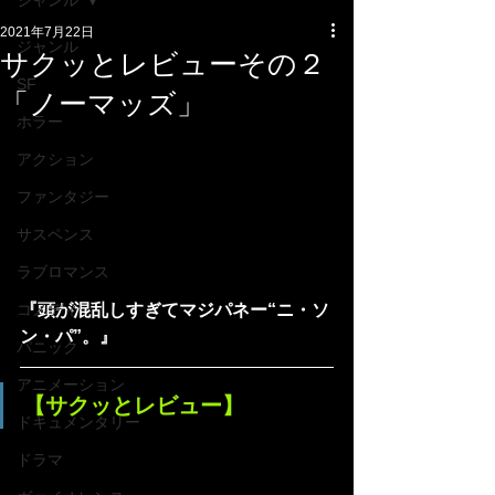
ジャンル
2021年7月22日
ジャンル
サクッとレビューその２
SF
「ノーマッズ」
ホラー
アクション
ファンタジー
サスペンス
ラブロマンス
『頭が混乱しすぎてマジパネー“ニ・ソ
コメディ
ン・パ”。』
パニック
アニメーション
【サクッとレビュー】
ドキュメンタリー
ドラマ