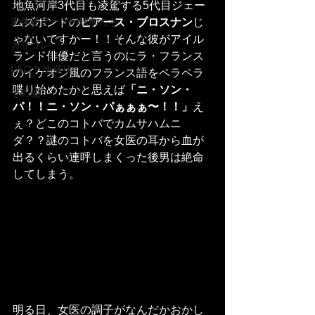
地魚河岸3代目も凌駕する5代目ジェー
未体験ゾーンの映画たち
ムズボンドの
ピアース・ブロスナン
じ
ゃないですかー！！そんな彼がアイル
カリコレ
ランド俳優だと言うのにラ・フランス
LAロケ地巡り
のイケオジ風のフランス語をペラペラ
喋り始めたかと思えば
「ニ・ソン・
その他
パ！！ニ・ソン・パぁぁぁ〜！！」
え
ぇ？どこのコトバでカムサハムニ
ダ？？謎のコトバを女医の耳から血が
出るくらい連呼しまくった後男は絶命
してしまう。
明る日、女医の調子がなんだかおかし