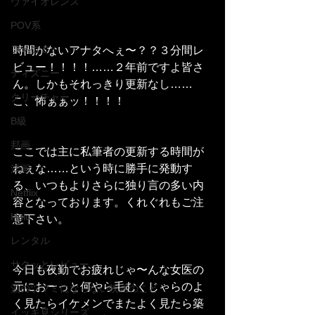
ヴァイオレンス
POV系
アメコミ
時間がないアナタへぇ〜？？３分間レ
ビュー！！！！……２年前ですよ皆さ
ディズニー
ん。しかもそれっきり更新なし……
クリーチャー
こ、怖ぁぁッ！！！！
B級
邦画
ここでは主に私筆者の更新する時間が
ねぇな……という時に勝手に発動す
洋画
る、いつもよりさらに独り言の多い内
Netflix
容となっております。くれぐれもご注
Hulu
意下さい。
レンタル
サクッとレビュー
今日も夜勤でお疲れじゃ〜んな女医の
元におーっと何やら毛むくじゃらのよ
酒のツマミにならない映画のこと
く見たらイケメンでまたよく見たら築
イッキ見シリーズ