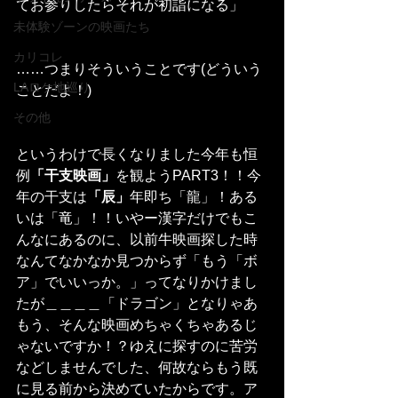
てお参りしたらそれが初詣になる」
未体験ゾーンの映画たち
カリコレ
……つまりそういうことです(どういう
LAロケ地巡り
ことだよ！)
その他
というわけで長くなりました今年も恒
例
「干支映画」
を観ようPART3！！今
年の干支は
「辰」
年即ち「龍」！ある
いは「竜」！！いやー漢字だけでもこ
んなにあるのに、以前牛映画探した時
なんてなかなか見つからず「もう「ボ
ア」でいいっか。」ってなりかけまし
たが＿＿＿＿「ドラゴン」となりゃあ
もう、そんな映画めちゃくちゃあるじ
ゃないですか！？ゆえに探すのに苦労
などしませんでした、何故ならもう既
に見る前から決めていたからです。ア