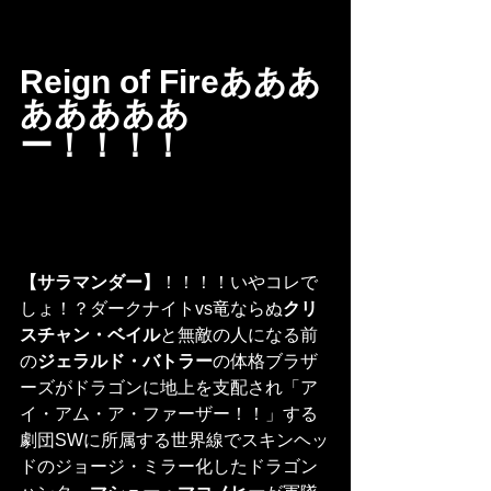
Reign of Fireあああ
あああああ
ー！！！！
【サラマンダー】
！！！！いやコレで
しょ！？ダークナイトvs竜ならぬ
クリ
スチャン・ベイル
と無敵の人になる前
の
ジェラルド・バトラー
の体格ブラザ
ーズがドラゴンに地上を支配され「ア
イ・アム・ア・ファーザー！！」する
劇団SWに所属する世界線でスキンヘッ
ドのジョージ・ミラー化したドラゴン