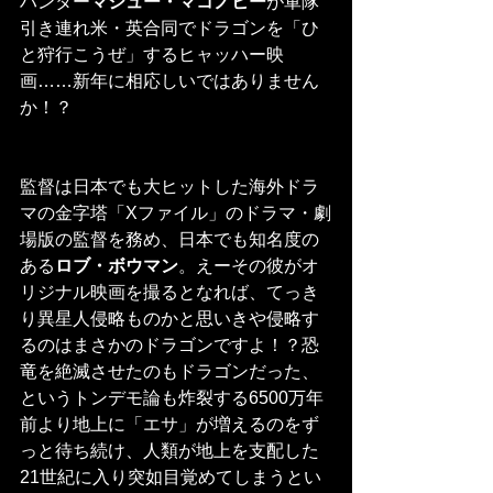
ハンター
マシュー・マコノヒー
が軍隊
引き連れ米・英合同でドラゴンを「ひ
と狩行こうぜ」するヒャッハー映
画……新年に相応しいではありません
か！？
監督は日本でも大ヒットした海外ドラ
マの金字塔「Xファイル」のドラマ・劇
場版の監督を務め、日本でも知名度の
ある
ロブ・ボウマン
。えーその彼がオ
リジナル映画を撮るとなれば、てっき
り異星人侵略ものかと思いきや侵略す
るのはまさかのドラゴンですよ！？恐
竜を絶滅させたのもドラゴンだった、
というトンデモ論も炸裂する6500万年
前より地上に「エサ」が増えるのをず
っと待ち続け、人類が地上を支配した
21世紀に入り突如目覚めてしまうとい