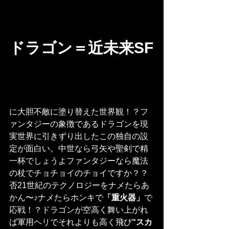
ドラゴン＝近未来SF
に大胆不敵に塗り替えた世界観！？フ
ァンタジーの象徴であるドラゴンを現
実世界に引きずり出したこの独自の設
定が面白い。中世なら弓矢や聖剣で精
一杯でしょうよファンタジーなら魔法
の杖でチョチョイのチョイですか？？
否21世紀のテクノロジーをナメたらあ
かん〜♪ナメたらホンキで
「重火器」
で
応戦！？ドラゴンが空高く舞い上がれ
ば軍用ヘリでそれよりも高く飛び
“スカ