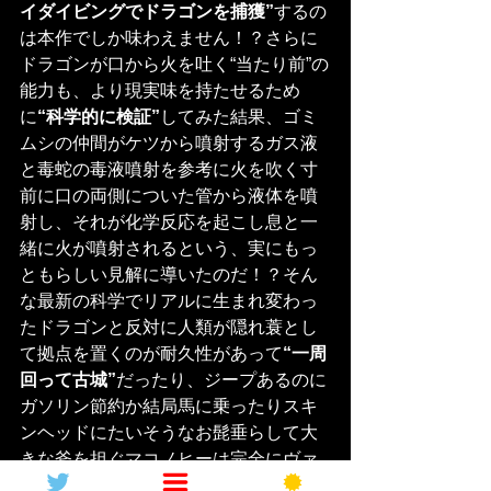
イダイビングでドラゴンを捕獲”
するの
は本作でしか味わえません！？さらに
ドラゴンが口から火を吐く“当たり前”の
能力も、より現実味を持たせるため
に
“科学的に検証”
してみた結果、ゴミ
ムシの仲間がケツから噴射するガス液
と毒蛇の毒液噴射を参考に火を吹く寸
前に口の両側についた管から液体を噴
射し、それが化学反応を起こし息と一
緒に火が噴射されるという、実にもっ
ともらしい見解に導いたのだ！？そん
な最新の科学でリアルに生まれ変わっ
たドラゴンと反対に人類が隠れ蓑とし
て拠点を置くのが耐久性があって
“一周
回って古城”
だったり、ジープあるのに
ガソリン節約か結局馬に乗ったりスキ
ンヘッドにたいそうなお髭垂らして大
きな斧を担ぐマコノヒーは完全にヴァ
イキングの王で思考も中世に退化して