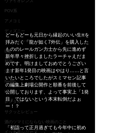
ヴァイオレンス
POV系
アメコミ
ディズニー
どーもどーも元日から縁起のいい生πを
クリーチャー
拝みたく「龍が如く7外伝」を購入した
もののレールガン力士から先に進めず
B級
新年早々挫折しましたラーチャえだま
邦画
めです。明けましておめでとうござい
ます新年1発目の映画はやはり……と言
洋画
いたいところでしたがスミマセン記事
Netflix
の編集上劇場公開作と順番を前後して
Hulu
公開しております、よって事実上「1発
目」ではないという本末転倒だよぉ
レンタル
ー！？
サクッとレビュー
酒のツマミにならない映画のこと
「初詣って正月過ぎても今年中に初め
イッキ見シリーズ