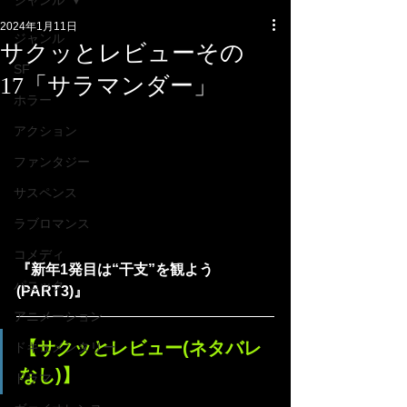
ジャンル
2024年1月11日
ジャンル
サクッとレビューその
SF
17「サラマンダー」
ホラー
アクション
ファンタジー
サスペンス
ラブロマンス
コメディ
『新年1発目は“干支”を観よう
パニック
(PART3)』
アニメーション
【サクッとレビュー(ネタバレ
ドキュメンタリー
なし)】
ドラマ