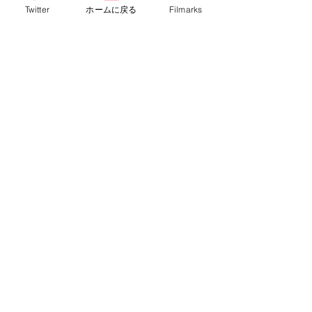
Twitter
ホームに戻る
Filmarks
るし何故かクリスチャン・ベイルにス
キットル渡すも「おいこれただの水じ
ゃねえか！」「そのうち役に立
つ！！」……いやいつ役に立ったんで
すかあああー！？(泣)
「Xファイル」でも見せたホラー描写が
今作にも受け継がれていて、炎と煙の
中からドラゴンのシルエットだけ映っ
たり、丘の上から転がり落ちる石ころ
で「向こう側の恐怖」を演出。ドラゴ
ンと本格的な死闘が開始された後も物