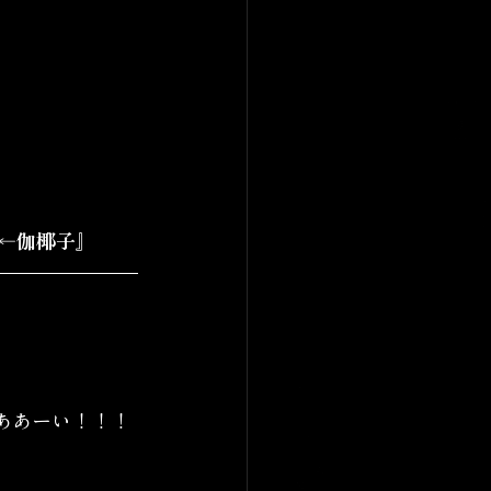
←伽椰子』
ああーい！！！