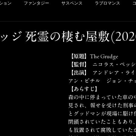
ション
ファンタジー
サスペンス
ラブロマンス
リー
ドラマ
ヴァイオレンス
POV系
アメコミ
ジ 死霊の棲む屋敷(202
洋画
Netflix
Hulu
レンタル
サクッとレビュ
【原題】
The Grudge
【監督】
	ニコラス・ペッ
【出演】
	アンドレア・ライズボロー　デミ
イッキ見シリーズ
未体験ゾーンの映画たち
カリコレ
アン・ビチル　ジョン・チ
【あらすじ】
森の中に停まっていた車の
見され、報せを受けた刑事
とグッドマンが現場に駆け
閉鎖されていたこともあり
も放置されて腐敗していた