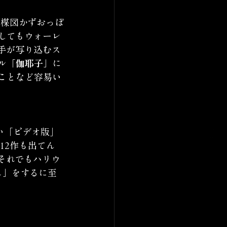
ず楳図かずおっぽ
してもウォーレ
手が写り込むス
ル
「伽耶子」
に
ことなど容易い
い「ビデオ版」
12作も出てん
それでもハリウ
し」
をするに至