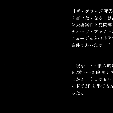
【ザ・グラッジ 死
く言いたくなるには
ン夫妻案件と見間違
ティーヴ・ブキミー
ニュージェネの時代
案件であったか…？
「呪怨」……個人的
を2本……あ映画より
のかよ！？しかもハ
ッドで3作も出てる
ったと……