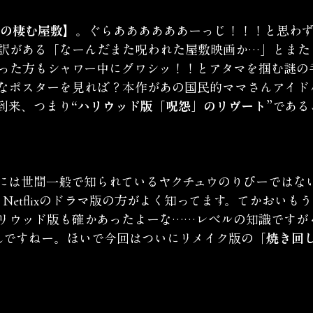
霊の棲む屋敷】
。ぐらああああああーっじ！！！と思わ
訳がある「なーんだまた呪われた屋敷映画か…」とまた
った方もシャワー中にグワシッ！！とアタマを掴む謎の
なポスターを見れば？本作があの国民的ママさんアイド
到来、つまり
“ハリウッド版「呪怨」のリヴート”
である
には世間一般で知られているヤクチュウのりぴーではな
Netflixのドラマ版の方がよく知ってます。てかおいもう
リウッド版も確かあったよーな……レベルの知識ですが
んですねー。ほいで今回はついにリメイク版の
「焼き回