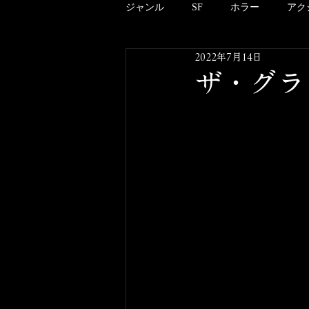
ジャンル
SF
ホラー
アク
2022年7月14日
アニメーション
ドキュメンタ
ザ・グラッ
クリーチャー
B級
邦画
酒のツマミにならない映画のこと
その他