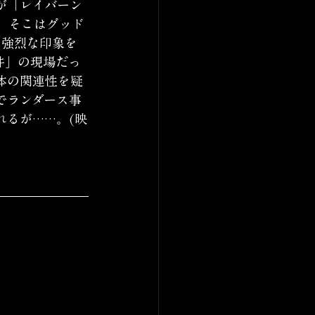
が「レイバーン
。そこはグッド
、強烈な印象を
件」の現場だっ
体の関連性を疑
でランダース事
れるが……。(映