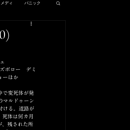
コメディ
パニック
ディズニー
0)
ー
シェ
LAロケ地巡り
ョーほか
中で変死体が発
のマルドゥーン
付ける。道路が
、死体は何カ月
が、残された所