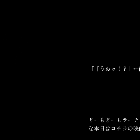
『「うおッ！？」←
どーもどーもラーチ
な本日はコチラの映