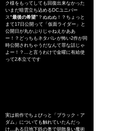
ク様をもってしても回復出来なかった
いまだ暗雲立ち込めるDCユニバー
ス
“最後の希望”
？ぬぬぬ！？ちょっと
まて17日公開って「仮面ライダー」と
公開日が丸かぶりじゃねえかああ
ー！？どっちもネタバレが怖い2作が同
時公開されちゃうだなんて罪な話じゃ
よー！？…と言うわけで金曜に有給使
って2本立てです
実は前作でちょびっと「ブラック・ア
ダム」についても触れていたんだっ
け…ある日地下鉄の奥で胡散臭い魔術