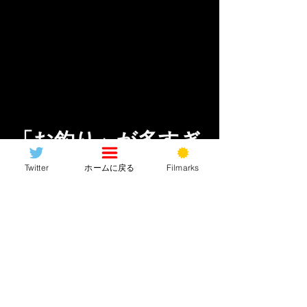
「お釣り」が多すぎ
やしないか？
Twitter
ホームに戻る
Filmarks
“何が”とはここでは言えませんがいやー
ビックリですよ皆さん！！？しかも今
wikiで調べたら次回作が「ザ・フラッシ
ュ」って……(ホントかどうかは定かじ