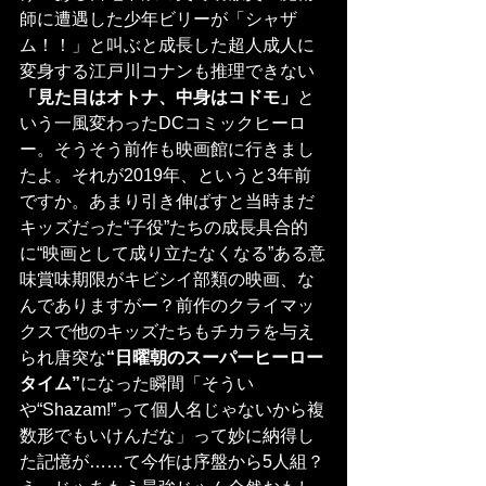
師に遭遇した少年ビリーが「シャザ
ム！！」と叫ぶと成長した超人成人に
変身する江戸川コナンも推理できない
「見た目はオトナ、中身はコドモ」
と
いう一風変わったDCコミックヒーロ
ー。そうそう前作も映画館に行きまし
たよ。それが2019年、というと3年前
ですか。あまり引き伸ばすと当時まだ
キッズだった“子役”たちの成長具合的
に“映画として成り立たなくなる”ある意
味賞味期限がキビシイ部類の映画、な
んでありますがー？前作のクライマッ
クスで他のキッズたちもチカラを与え
られ唐突な
“日曜朝のスーパーヒーロー
タイム”
になった瞬間「そうい
や“Shazam!”って個人名じゃないから複
数形でもいけんだな」って妙に納得し
た記憶が……て今作は序盤から5人組？