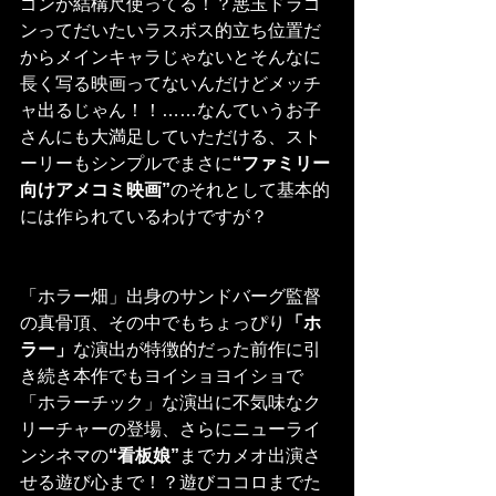
ゴンが結構尺使ってる！？悪玉ドラゴ
ンってだいたいラスボス的立ち位置だ
からメインキャラじゃないとそんなに
長く写る映画ってないんだけどメッチ
ャ出るじゃん！！……なんていうお子
さんにも大満足していただける、スト
ーリーもシンプルでまさに
“ファミリー
向けアメコミ映画”
のそれとして基本的
には作られているわけですが？
「ホラー畑」出身のサンドバーグ監督
の真骨頂、その中でもちょっぴり
「ホ
ラー」
な演出が特徴的だった前作に引
き続き本作でもヨイショヨイショで
「ホラーチック」な演出に不気味なク
リーチャーの登場、さらにニューライ
ンシネマの
“看板娘”
までカメオ出演さ
せる遊び心まで！？遊びココロまでた