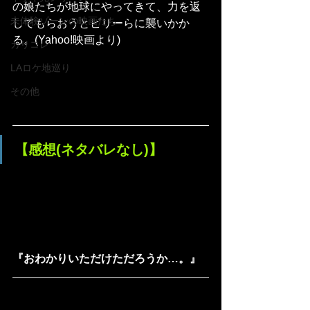
の娘たちが地球にやってきて、力を返
未体験ゾーンの映画たち
してもらおうとビリーらに襲いかか
る。(Yahoo!映画より)
カリコレ
LAロケ地巡り
その他
【感想(ネタバレなし)】
『おわかりいただけただろうか…。』