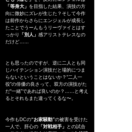
「等身大」
を目指した結果、演技の方
向に微妙にズレが生じた？そして今作
は前作からさらにエンジェルが成長し
たことでうーんもうリーヴァイとはす
っかり
「別人」
感アリストテレスなの
だけど……
とも思ったのですが、逆に二人とも同
じハイテンション演技だと場的につま
らないということはないか？“二人一
役”の俳優の良さって、双方の演技がた
だ“一緒”であれば良いのか？……と考え
るとそれもまた違ってくるな〜。
今作もDCの
“お家騒動”
の被害を受けた
一人で、肝心の
「対戦相手」
との試合