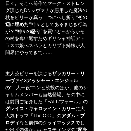
日々。そこへ前作でマーク・ストロン
グ演じたDr. シヴァナが悪用した魔法の
杖をビリーが真っ二つにへし折り
“その
辺に埋めた”
神々としてあるまじき行為
が？
“神々の怒り”
を買いどっからかそ
の杖を奪い返すためギリシャ神話アト
ラスの娘へスペラとカリプト姉妹が人
間界にやってきて……
主人公ビリーを演じる
ザッカリー・リ
ーヴァイ×アッシャー・エンジェル
の“二人一役”コンビ続投のほか、他のシ
ャザムメンバーも当然登場、その中に
は前回ご紹介した「FALL/フォール」の
グレイス・キャロライン・カリー
に大
人気ドラマ「The O.C.」の
アダム・ブ
ロディ
など前作のクライマックスでし
か出ず勿体ないキャスティングの
“変身