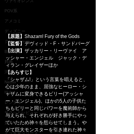
ヴァイオレンス
POV系
アメコミ
ディズニー
【原題】
Shazam! Fury of the Gods
クリーチャー
【監督】
デヴィッド・F・サンドバーグ
【出演】
ザッカリー・リーヴァイ　ア
B級
ッシャー・エンジェル　ジャック・デ
邦画
ィラン・グレイザーほか
洋画
【あらすじ】
「シャザム!」という言葉を唱えると、
Netflix
心は少年のまま、屈強なヒーロー・シ
Hulu
ャザムに変身できるビリー(アッシャ
ー・エンジェル)。ほかの5人の子供た
レンタル
ちもビリーと同じパワーを魔術師から
サクッとレビュー
与えられ、それぞれが好き勝手にやっ
ていたため神々を怒らせてしまう。や
酒のツマミにならない映画のこと
がて巨大モンスターを引き連れた神々
イッキ見シリーズ