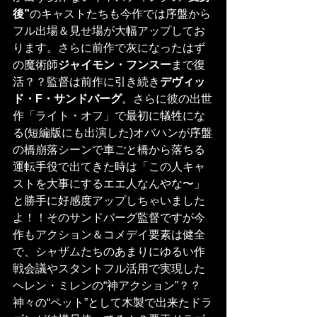
後”
のキャストたちも今作では序盤から
フル出場＆見せ場が大幅アップしてお
ります。さらに前作で灰になったはず
の魔術師
ジャイモン・フンスー
まで復
活？？監督は前作に引き続き
デヴィッ
ド・F・サンドバーグ
。さらに彼の出世
作「ライト・オフ」で最初に犠牲にな
る(短編版にも出演した)オバハンが序盤
の橋崩落シーンで車ごと橋から落ちる
運転手役で出てきた時は「この人キャ
ストを大事にするエエ人なんやな〜」
と勝手に好感度アップしちゃいました
よ！！そのサンドバーグ監督ですが今
作もアクション＆コメデイ要素は健全
で、シャザムたちのあまりにゆるい作
戦会議やスタントフル活用で実現した
ヘレン・ミレンの“神アクション”？？
神々の“ペット”として木製で出来たドラ