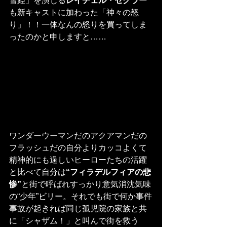
雪姫」を演じる
レイチェル・ゼグラー
も新キャストに加わった「神々の怒
り」！！一体なんの怒りを買ってしま
ったのかと申しますと……
ワンダーウーマンだのアクアマンだの
フラッシュだの自分よりカッコよくて
精神的にも逞しいヒーローたちの活躍
と比べて自分は
“フィラデルフィアの悲
惨”
と街で呼ばれすっかり意気消沈気味
の“少年”ビリー。それでも街で何か事件
事故が起きれば同じ孤児院の家族と共
に「シャザム！」と叫んで街を救う