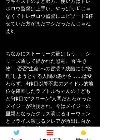
ラキャストのまとめ方、使い方はトレ
ボロウ監督は上手い。やっぱりJJじゃ
なくてトレボロウ監督にエピソード9任
せていた方がまだマシだったんじゃね
えk、
ちなみにストーリーの筋はもう……シ
リーズ通して描かれた恐竜、否“生き
物”…否否“生命”への冒涜？残酷にも“管
理”しようとする人間の愚かさ……は変
わらず、4作目以降不動のアイドル的地
位を確率したラプトルちゃんの子ども
と5作目で“クローン”人間だとわかった
メイジーが誘拐され、今はメイジーの
里親となったクリス演じるオーウェン
とブライス演じるクレアが救出に向か
うのと同時に近頃畑に大量出現した巨
大イナゴ……いやまさか巨大イナゴが
Twitter
ホームに戻る
Filmarks