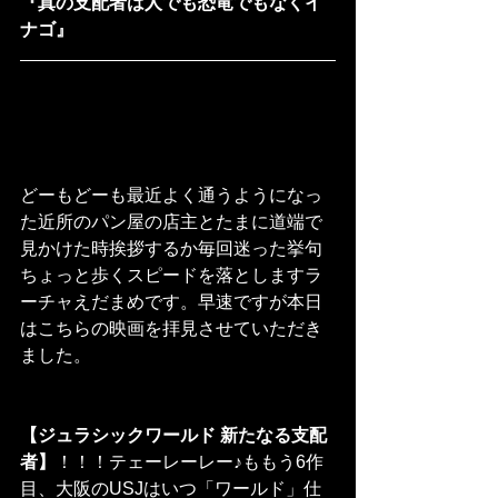
『真の支配者は人でも恐竜でもなくイ
ナゴ』
どーもどーも最近よく通うようになっ
た近所のパン屋の店主とたまに道端で
見かけた時挨拶するか毎回迷った挙句
ちょっと歩くスピードを落としますラ
ーチャえだまめです。早速ですが本日
はこちらの映画を拝見させていただき
ました。
【ジュラシックワールド 新たなる支配
者】
！！！テェーレーレー♪ももう6作
目、大阪のUSJはいつ「ワールド」仕