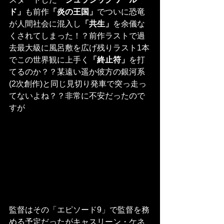
ド」
も前作
「炎の王国」
でついに恐竜
が人間社会に混入し
「共生」
を余儀な
くされてしまった！？前作ラストで過
去最大級に風呂敷を広げ残りラスト1本
でこの世界観に上手く
「終止符」
を打
てるのか？？某遠い遥か彼方の銀河系
(2次創作)と同じ見切り発車で突っ走っ
てないよね？？非常に不安だったので
すが
監督はその「エピソード9」で監督を務
める予定だったがキャスリーン・ケネ