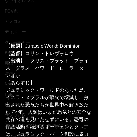
ヴァイオレンス
POV系
アメコミ
ディズニー
クリーチャー
【原題】
Jurassic World: Dominion
B級
【監督】
コリン・トレヴォロウ
【出演】
	クリス・プラット　ブライ
邦画
ス・ダラス・ハワード　ローラ・ダー
洋画
ンほか
【あらすじ】
Netflix
ジュラシック・ワールドのあった島、
Hulu
イスラ・ヌブラルが噴火で壊滅し、救
レンタル
出された恐竜たちが世界中へ解き放た
れて4年。人類はいまだ恐竜との安全な
サクッとレビュー
共存の道を見いだせずにいる。恐竜の
酒のツマミにならない映画のこと
保護活動を続けるオーウェンとクレア
は、ジュラシック・パーク創設に協力
イッキ見シリーズ