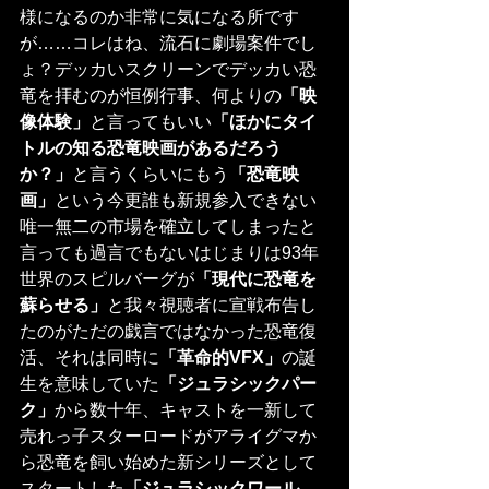
様になるのか非常に気になる所です
が……コレはね、流石に劇場案件でし
ょ？デッカいスクリーンでデッカい恐
竜を拝むのが恒例行事、何よりの
「映
像体験」
と言ってもいい
「ほかにタイ
トルの知る恐竜映画があるだろう
か？」
と言うくらいにもう
「恐竜映
画」
という今更誰も新規参入できない
唯一無二の市場を確立してしまったと
言っても過言でもないはじまりは93年
世界のスピルバーグが
「現代に恐竜を
蘇らせる」
と我々視聴者に宣戦布告し
たのがただの戯言ではなかった恐竜復
活、それは同時に
「革命的VFX」
の誕
生を意味していた
「ジュラシックパー
ク」
から数十年、キャストを一新して
売れっ子スターロードがアライグマか
ら恐竜を飼い始めた新シリーズとして
スタートした
「ジュラシックワール