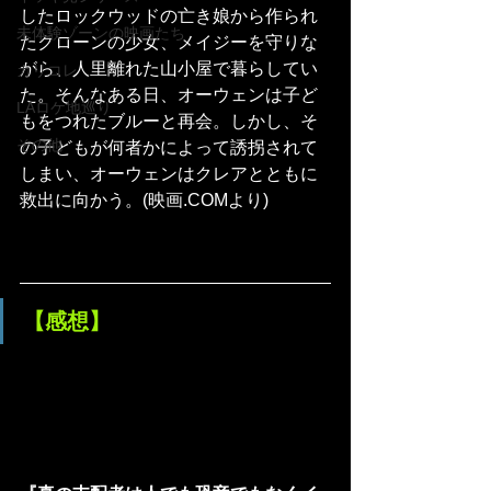
したロックウッドの亡き娘から作られ
未体験ゾーンの映画たち
たクローンの少女、メイジーを守りな
がら、人里離れた山小屋で暮らしてい
カリコレ
た。そんなある日、オーウェンは子ど
LAロケ地巡り
もをつれたブルーと再会。しかし、そ
その他
の子どもが何者かによって誘拐されて
しまい、オーウェンはクレアとともに
救出に向かう。(映画.COMより)
【感想】