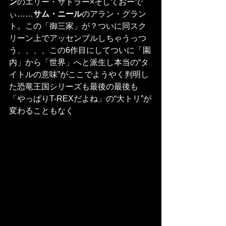
ン
のエリー・サトラー×そしておーで
ぃ……
サム・ニール
のアラン・グラン
ト。この「御三家」が？ついに同スク
リーン上でアッセンブルしちゃうっつ
う、、、、この6作目にしてついに「園
内」から「世界」へと派生し本当の“タ
イトルの意味”がここでようやく判明し
た恐竜王国シリーズも最後の最後も
「やっぱりT-REXだよね」の“大トリ”が
変わることもなく