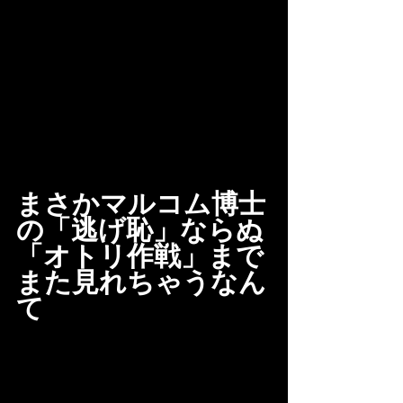
まさかマルコム博士
の「逃げ恥」ならぬ
「オトリ作戦」まで
また見れちゃうなん
て