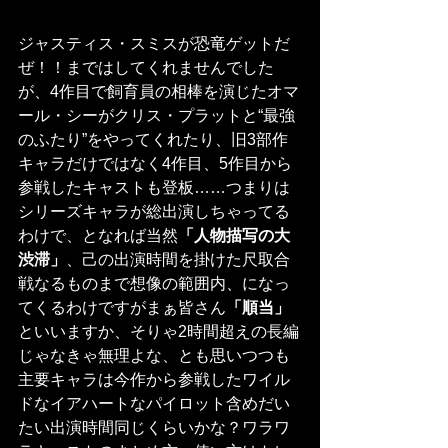
ジャスティス・スミスが恐竜ゲットだ
ぜ！！まではしてくれませんでした
が、4作目で飼育員の相棒を演じたオマ
ール・シーがクリス・プラットと“最強
のふたり”をやってくれたり、旧3部作
キャラだけではなく4作目、5作目から
参戦したキャストも登板……つまりは
シリーズキャラが総出演しちゃってる
わけで、となれば当然
「人物描写の大
渋滞」
、己の出演時間を掛けた尺取合
戦なるものまで想像の範囲内、になっ
てくるわけですがまぁ皆さん
「順当」
といいますか、そりゃ2時間超えの長編
じゃなきゃ無理よな、とも思いつつも
主要キャラは今作から参戦したワイル
ドなイアハートなパイロット含めだい
たい出演時間同じくらいかな？ワラワ