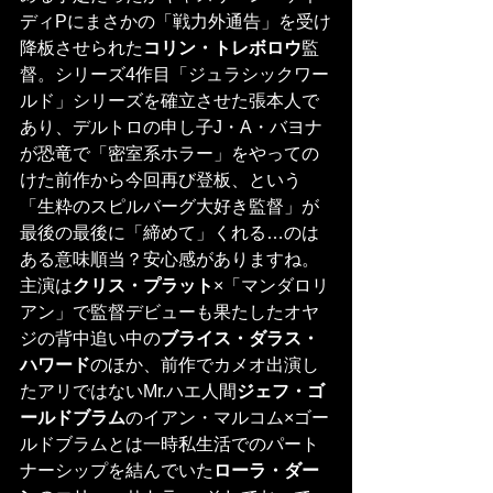
ディPにまさかの「戦力外通告」を受け
降板させられた
コリン・トレボロウ
監
督。シリーズ4作目「ジュラシックワー
ルド」シリーズを確立させた張本人で
あり、デルトロの申し子J・A・バヨナ
が恐竜で「密室系ホラー」をやっての
けた前作から今回再び登板、という
「生粋のスピルバーグ大好き監督」が
最後の最後に「締めて」くれる…のは
ある意味順当？安心感がありますね。
主演は
クリス・プラット
×「マンダロリ
アン」で監督デビューも果たしたオヤ
ジの背中追い中の
ブライス・ダラス・
ハワード
のほか、前作でカメオ出演し
たアリではないMr.ハエ人間
ジェフ・ゴ
ールドブラム
のイアン・マルコム×ゴー
ルドブラムとは一時私生活でのパート
ナーシップを結んでいた
ローラ・ダー