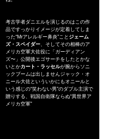
考古学者ダニエルを演じるのはこの作
品ですっかりイメージが定着してしま
った“Mrアレルギー鼻炎”こと
ジェーム
ズ・スペイダー
、そしてその相棒のア
メリカ空軍大佐役に「ガーディアン
ズ〜」公開後エゴサーチをしたとかな
いとか
カート・ラッセル
が腕からソニ
ックブームは出しませんジャック・オ
ニール大佐といういかにもオニールと
いう感じの“笑わない男”のダブル主演で
贈りする、戦国自衛隊ならぬ“異世界ア
メリカ空軍”