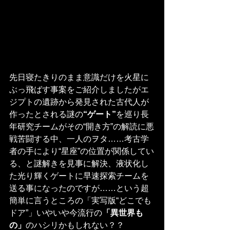
先日寝たきりのまま意識だけを火星に
ぶっ飛ばす事案をご紹介しましたがエ
ジプトの遺跡から発見された古代人が
作ったとされる謎の
“ゲート”
を巡り長
年研究チームがその“開き方”の解読に悪
戦苦闘する中、一人のヲタ……考古学
者の手により“星座”の位置が関係してい
る、と謎解きを見事に解決、液状化し
た光り輝くゲートに早速探索チームを
送る事になったのですが……という超
簡単に言うところの「実写版“どこでも
ドア”」いやいや今流行の
「異世界も
の」
のハシリかもしれない？？