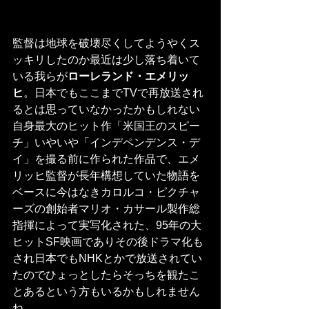
監督は地球を破壊尽くしてようやくス
ッキリしたのか最近は少し落ち着いて
いる我らが
ローレランド・エメリッ
ヒ
。日本でもここまでTVで再放送され
るとは思っていなかったかもしれない
自身最大のヒット作「米国王のスピー
チ」いやいや「インデペンデンス・デ
イ」を撮る前に作られた作品で、エメ
リッヒ監督が長年構想していた物語を
ベースに今はなきカロルコ・ピクチャ
ーズの創始者マリオ・カサール製作総
指揮によって実写化された、95年の大
ヒットSF映画でありその後ドラマ化も
され日本でもNHKとかで放送されてい
たのでひょっとしたらそっちを観たこ
とあるという方もいるかもしれません
ね。