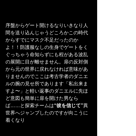
序盤からゲート開けるなりいきなり人
間を送り込んじゃうどころかこの時代
からすでにマスク不足だったのか
よ！！防護服なしの生身でゲートをく
ぐっちゃう命知らずにも程がある波乱
の展開に目が離せません。扉の反対側
から元の世界に戻れなければ意味があ
りませんのでここは考古学者のダニエ
ルの腕の見せ所であります「私出来ま
すよ〜」と軽い返事のダニエルに先ほ
ど意図も簡単に扉を開けた男なら
ば……と探索チームは
“彼を信じて”
異
世界へジャンプしたのですが向こうに
着くなり