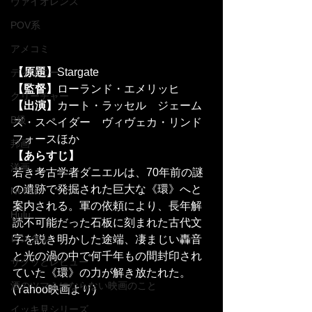
ヴァイオレンス
POV系
アメコミ
【原題】
Stargate
ディズニー
【監督】
ローランド・エメリッヒ
クリーチャー
【出演】
カート・ラッセル　ジェーム
B級
ズ・スペイダー　ヴィヴェカ・リンド
フォースほか
邦画
【あらすじ】
洋画
若き考古学者ダニエルは、70年前の謎
の遺跡で発掘された巨大な《環》へと
Netflix
案内される。軍の依頼により、長年解
Hulu
読不可能だった石板に刻まれた古代文
レンタル
字を説き明かした途端、凄まじい轟音
と光の渦の中で何千年もの間封印され
サクッとレビュー
ていた《環》の力が解き放たれた。
酒のツマミにならない映画のこと
(Yahoo映画より)
イッキ見シリーズ