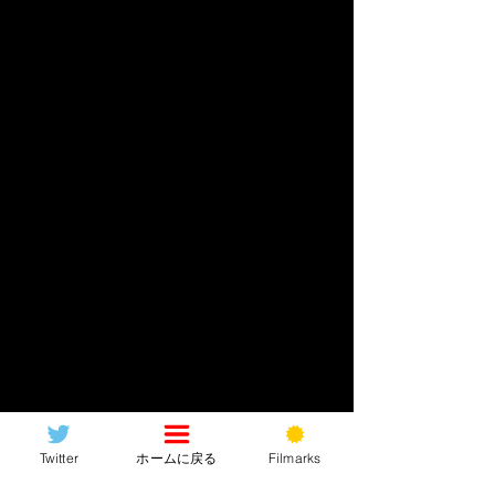
ジャイモン・フンスーじ
Twitter
ホームに戻る
Filmarks
ゃい