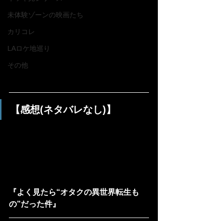
未体験ゾーンの映画たち
カリコレ
LAロケ地巡り
その他
【感想(ネタバレなし)】
『よく見たら“オタクの異世界転生も
の”だった件』