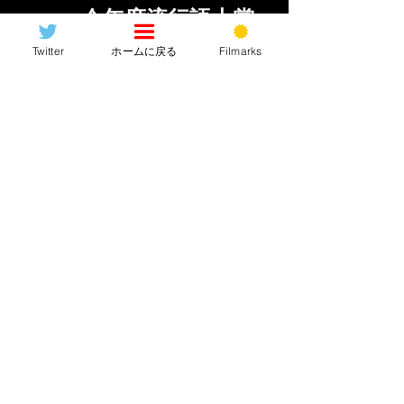
ー」←今年度流行語大賞
(仮)
Twitter
ホームに戻る
Filmarks
“夜の営み対決”で途中から加わる夫婦が
呆気なく死んでしまうのが意外でした
ね。「整理整頓が得意」て……ドラク
エなら絶対パーティに入れないわ(笑)ち
なみにあの細身の奥さん役の人どっか
で観たことあるなーと思ったらついこ
の前紹介した「ザ・カナル」にも出演
していた人でした。