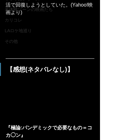
活で回復しようとしていた。(Yahoo!映
未体験ゾーンの映画たち
画より)
カリコレ
LAロケ地巡り
その他
【感想(ネタバレなし)】
『極論:パンデミックで必要なもの＝コ
カ◯ン』