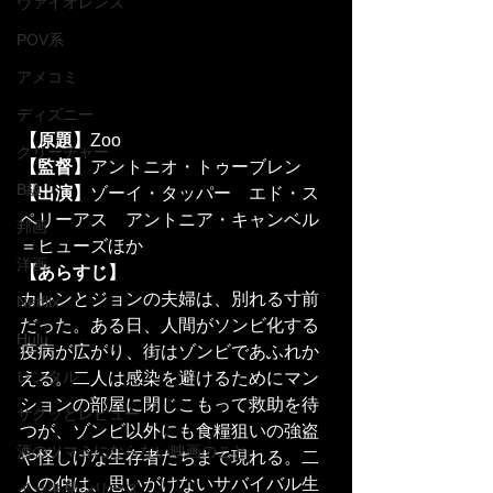
ヴァイオレンス
POV系
アメコミ
ディズニー
【原題】
Zoo
クリーチャー
【監督】
アントニオ・トゥーブレン
B級
【出演】
ゾーイ・タッパー　エド・ス
ペリーアス　アントニア・キャンベル
邦画
＝ヒューズほか
洋画
【あらすじ】
カレンとジョンの夫婦は、別れる寸前
Netflix
だった。ある日、人間がソンビ化する
Hulu
疫病が広がり、街はゾンビであふれか
レンタル
える。二人は感染を避けるためにマン
ションの部屋に閉じこもって救助を待
サクッとレビュー
つが、ゾンビ以外にも食糧狙いの強盗
酒のツマミにならない映画のこと
や怪しげな生存者たちまで現れる。二
人の仲は、思いがけないサバイバル生
イッキ見シリーズ