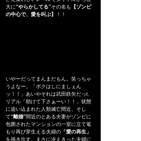
大に
“やらかしてる”
その名も
【ゾンビ
の中心で、愛を叫ぶ】
！！
いやーだってまんまだもん。笑っちゃ
うよなー。「ボクはしにましぇん
ッ！！」あいやそれは武田鉄矢だっt、
リアル「助けて下さぁーい！！」状態
に追い込まれた人類滅亡間近、そし
て
“離婚”
間近のとある夫妻がゾンビに
包囲されたマンションの一室に立て篭
もり再び芽生える夫婦の
「愛の再生」
を描き出す、まさに冷えきった夫婦に