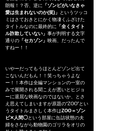
朗報！？否、逆に
「ゾンビがいなきゃ
愛は生まれないのか(笑)」
というツッコ
ミはさておきとにかく物凄くふざけた
タイトルなのに最終的に
「全くタイト
ル詐欺していない」
事が判明する文字
通りの
「セカゾン」
映画、だったんで
すねー！！
いやーだってもうほとんどゾンビ出て
こないんだもん！！笑っちゃうよな
ー！！本作は全編マンションの一室の
みで展開される聞こえが悪いとヒジョ
ーに退屈な映画なのではないか、とさ
え思えてしまいますが原題の“ZOO”とい
うタイトルまさしく本作は
ZOO＝ゾン
ビ✕人間◯
という部屋に缶詰状態の夫
婦をさながら動物園のゴリラをオリの