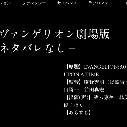
ション
ファンタジー
サスペンス
ラブロマンス
リー
ドラマ
ヴァイオレンス
POV系
アメコミ
ヴァンゲリオン劇場版
)−ネタバレなし−
洋画
Netflix
Hulu
レンタル
サクッとレビュ
【原題】
EVANGELION:3.0+
イッキ見シリーズ
未体験ゾーンの映画たち
カリコレ
UPON A TIME
【監督】
庵野秀明（総監督
山勝一　前田真宏
【出演(声)】
緒方恵美　林原
優子ほか
【あらすじ】