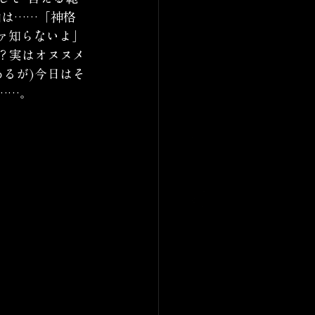
画は……「神格
ァ知らないよ」
？実はオヌヌメ
るが)今日はそ
……。