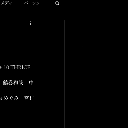
コメディ
パニック
ディズニー
ー
1.0 THRICE 
LAロケ地巡り
）鶴巻和哉　中
 めぐみ　宮村 