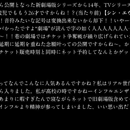
ら公開となった新劇場版シリーズから14年、TVシリー
歳児でももう26才ですからね！？(当たり前)
【シン・エ
！音符みたいな記号は変換出来ないから却下！！いやー
バかったですよ“劇場”が読んで字の如く人人人人人人人
〜！！巷の劇場ではチケット争奪戦が繰り広げられてい
延期に延期を重ねた念願叶っての公開ですからね〜。か
チケット販売時刻と同時にネット予約してなんとかゲッ
ってなんでこんなに人気あるんですかね？私はリアル世
ら入りました。私が高校の時ですかねーインフルエンザ
あまりに暇すぎたんで寝ながらネットで旧劇場版含めて
インフルより精神が参ってしまいました、いい思い出だ