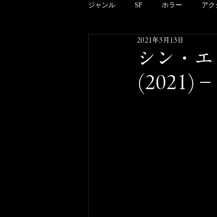
ジャンル
SF
ホラー
アク
2021年3月13日
アニメーション
ドキュメンタ
シン・エ
(2021
クリーチャー
B級
邦画
酒のツマミにならない映画のこと
その他