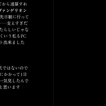
ズから通算すれ
ヴァンゲリオン
先日観に行って
……支えすぎだ
たらしいじゃな
くいう私もPC
ト出来ました
代ではないので
にかかって1日
一気見したんで
と思います