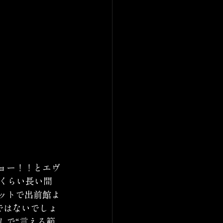
ョー！！とエヴ
くらい長い間
ットで出前館よ
ではないでしょ
しで“言える範