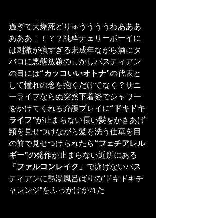
過ぎて大爆死どりゅううううわあああ
あああ！！？？純粋チェリーボーイに
は刺激が強すぎる未成年ながら酒にタ
バコに悪態放題のしかしバスティアン
の目には
“カッコいいオトナ”
の代表と
して憧れの念を抱くだけでなく？サニ
ーライフならぬ突然下着姿でシャワー
をかけてくれる介護プレイに
“ドキドキ
ライフ”
が止まらない長い髪をかきあげ
頸を見せつけながら髪を洗う仕草を目
の前で見せつけられたら
“フェチアレル
ギー”
の発作が止まらない近所にある
「ファルコンレイク」
で泳げないバス
ティアンに熱湯風呂ばりの“ドキドキチ
ャレンジ”をふっかけかれた