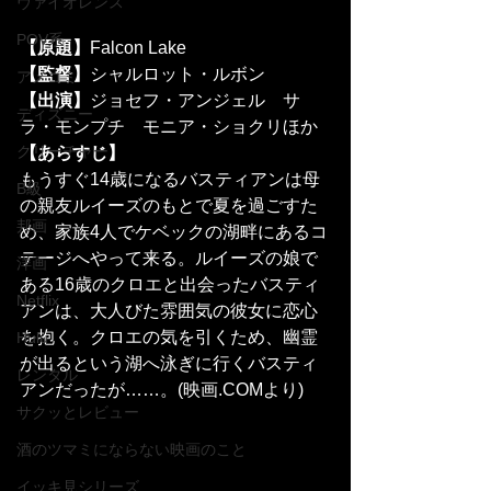
ヴァイオレンス
POV系
【原題】
Falcon Lake
【監督】
シャルロット・ルボン
アメコミ
【出演】
ジョセフ・アンジェル　サ
ディズニー
ラ・モンプチ　モニア・ショクリほか
クリーチャー
【あらすじ】
もうすぐ14歳になるバスティアンは母
B級
の親友ルイーズのもとで夏を過ごすた
邦画
め、家族4人でケベックの湖畔にあるコ
テージへやって来る。ルイーズの娘で
洋画
ある16歳のクロエと出会ったバスティ
Netflix
アンは、大人びた雰囲気の彼女に恋心
を抱く。クロエの気を引くため、幽霊
Hulu
が出るという湖へ泳ぎに行くバスティ
レンタル
アンだったが……。(映画.COMより)
サクッとレビュー
酒のツマミにならない映画のこと
イッキ見シリーズ