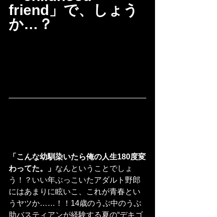
friend」で、しょう
か…？
「こんな幼馴染いたら俺の人生180度変
わってた。」
なんということでしょ
う！？いい年ぶっこいたアダルト野郎
にはあまりに眩いこ、これが青春とい
うヤツか……！！14歳のうぶ中のうぶ
助バスティアンが経験する夏の“デキゴ