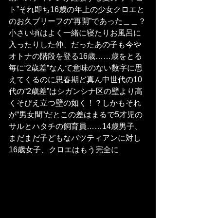
ト”それ即ち16歳の年上の少女クロエと
のお久ブリーフの“再開”であった＿＿？
小さい頃はよく一緒に寝たりお風呂に
入ったりした仲、だったあの子も今や
オトナの階段を登る16歳……歳をとる
毎に“2歳差”なんて意味のない数字に思
えてくるのに思春期ど真ん中世代の10
代の“2歳差”はシガンシナ区の壁より高
くそびえ立つ壁の如く！？しかもそれ
が“男女間”だとこの差はまるで5才児の
サルとハタチの飼育員……14歳男子、
まだまだ子どもなバツティアンに対し
16歳女子、クロエはもう完全に