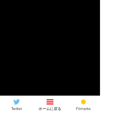
「衝撃のラスト」に
Twitter
ホームに戻る
Filmarks
覚悟せよ