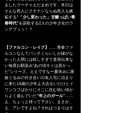
ましたラーチャえだまめです。本日は
そんな死人にクチナシならぬ死人も嫉
妬する
“「少し変わった」甘酸っぱい青
春時代”
を謳歌する2人の少年少女のラ
ンデブぅぅ！？
【ファルコン・レイク】
……青春ファ
ルコンなんてパンチくらいしか縁がな
かった人間には眩しすぎて直視出来な
い毎度お馴染み“あの頃キミは若かっ
た”シリーズ。ええですなー夏休みに家
族ぐるみの付き合いの友人宅に泊まり
に来た14歳の少年よ大志をいだけとイ
ワンコフばかりにそこに住む幼い頃か
らよく遊んでいた
“年上のガール”
……
え、ちょっと待って下さい。まさか、
え、アレですよね？それはつまりはそ