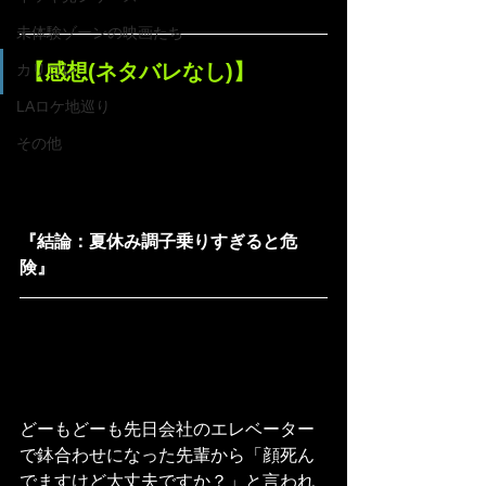
未体験ゾーンの映画たち
【感想(ネタバレなし)】
カリコレ
LAロケ地巡り
その他
『結論：夏休み調子乗りすぎると危
険』
どーもどーも先日会社のエレベーター
で鉢合わせになった先輩から「顔死ん
でますけど大丈夫ですか？」と言われ