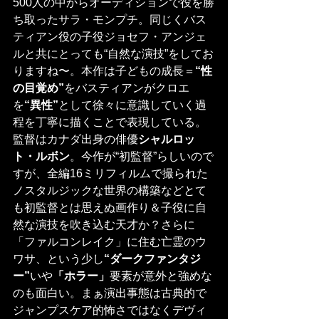
500人の中からオーディションで役を勝
ち取ったサラ・モンプチ。同じくバス
ティアン役の子役ジョセフ・アンジェ
ルと共にとっても“自然な演技”をしてお
りますね〜。本作は子どもの成長＝
“性
の目覚め”
をバスティアンがクロエ
を
“異性”
として徐々に意識していく過
程を丁寧に描くことで表現している。
監督はカナダ出身の俳優
シャルロッ
ト・ルボン
。今作が“初監督”らしいので
すが、全編16ミリフィルムで撮られた
ノスタルジックな世界の構築などとて
も初監督とは思えぬ画作り＆子役に自
然な演技を吹き込む天才か？さらに
「ファルコンレイク」に住む亡霊のウ
ワサ、という少し
“ダークファンタジ
ー”
いや
「ホラー」
要素が意外と強めな
のも面白い。まぁ演出事態は古典的で
ジャンプスケア的怖さではなくデヴィ