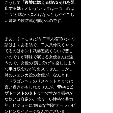
こうして
「復讐に燃える姉VSそれを阻
止する妹」
という“カラダは一つ、心は
二つ”と端から見ればなんともややこし
い姉妹の攻防戦が描かれのです。
まあ、ぶっちゃた話“二重人格”みたいな
話はよくある話で、二人共仲良くやっ
てるのはホント武藤遊戯くらいで悲し
いのですが姉妹で演じる女優さんは違
うので、女優の“演じ分け”を楽しむよう
な事は残念ながら出来ません。しかし
姉のジェシカ役の女優が、なんとも
「ドラゴン〜」のリスベットとまでは
言い過ぎかもしれませんが、
背中にピ
ザトーストのタトゥーですか？
穏やか
な妹とは真逆の、荒々しい性格で暴力
的、ヒジョーに“触るな危険”オーラがビ
ンビンなイメージなんでございまし