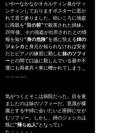
いやーなかなかオカルティン臭がティ
ンティンしておりますポスターに惹か
れて見て参りました。幼いころに強盗
に両親を
“目の前”
で殺害された姉妹。
20年後、その強盗が出所されたとの情
報を知り
“身の危険”
を感じ怯える
姉の
ジェシカ
と身元が知られなければ安全
だとピアノの練習に勤しむ
妹のソフィ
ー
との間で口論に勤しんでいる最中不
運にも両者共々車に轢かれてしまう＿
＿＿＿＿。
気がつくとそこは病院だった。目を覚
ましたのは妹のソフィーだ。意識が朦
朧とする中姉に会いたいと医師にせが
むソフィー。しかし、姉のジェシカは
既に
“帰らぬ人”
となってい
た・・・・・。