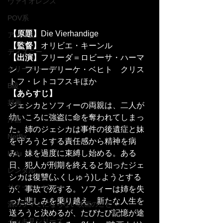
ヴァイオレンス
POV系
【原題】
Die Vierhandige
アメコミ
【監督】
オリビエ・キーンル
ディズニー
【出演】
フリーダ＝ロビーサ・ハーマ
クリーチャー
ン　フリーデリーケ・ベヒト　クリス
トフ・レトコフスキほか
B級
【あらすじ】
邦画
ジェシカとソフィーの両親は、二人が
幼いころに強盗に命を奪われてしまっ
洋画
た。姉のジェシカは事件の後遺症と妹
Netflix
を守ろうとする責任感から精神を病
み、妹を過度に束縛し始める。ある
Hulu
日、犯人が刑期を終えると知ったジェ
レンタル
シカは復讐(ふくしゅう)しようとする
サクッとレビュー
が、事故で死する。ソフィーは姉を失
った悲しみを乗り越え、新たな人生を
酒のツマミにならない映画のこと
送ろうと決めるが、たびたび記憶が途
イッキ見シリーズ