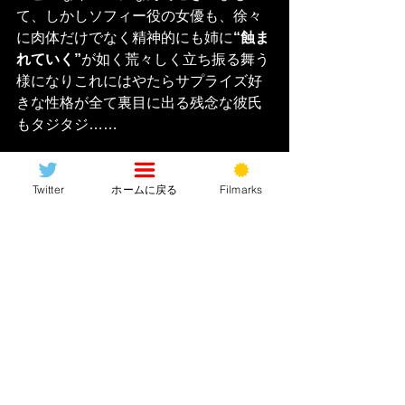
て、しかしソフィー役の女優も、徐々
に肉体だけでなく精神的にも姉に
“蝕ま
れていく”
が如く荒々しく立ち振る舞う
様になりこれにはやたらサプライズ好
きな性格が全て裏目に出る残念な彼氏
もタジタジ……
後半には自らベッドにカラダを鎖で縛
Twitter
ホームに戻る
Filmarks
り付けて“互いを互いに監禁”するという
対策を講じたりするのですが哀しきか
な姉が頑張れば頑張るほど