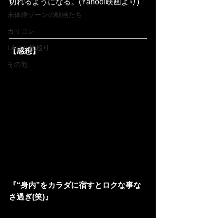
切れるようになる。(Yahoo!映画より)
未体験ゾーンの映画たち
カリコレ
LAロケ地巡り
【感想】
その他
『“身内”をカラダに宿すとロクな事な
さ過ぎ(笑)』