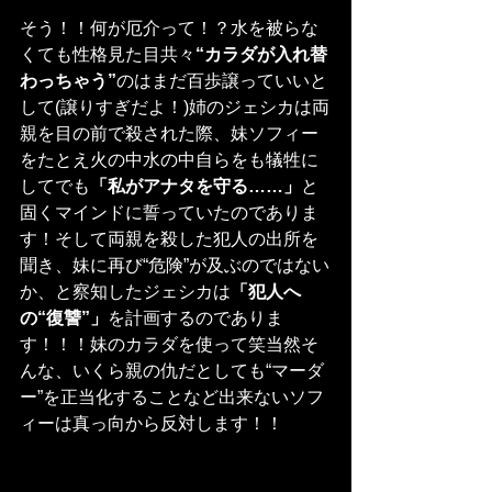
そう！！何が厄介って！？水を被らな
くても性格見た目共々
“カラダが入れ替
わっちゃう”
のはまだ百歩譲っていいと
して(譲りすぎだよ！)姉のジェシカは両
親を目の前で殺された際、妹ソフィー
をたとえ火の中水の中自らをも犠牲に
してでも
「私がアナタを守る……」
と
固くマインドに誓っていたのでありま
す！そして両親を殺した犯人の出所を
聞き、妹に再び“危険”が及ぶのではない
か、と察知したジェシカは
「犯人へ
の“復讐”」
を計画するのでありま
す！！！妹のカラダを使って笑当然そ
んな、いくら親の仇だとしても“マーダ
ー”を正当化することなど出来ないソフ
ィーは真っ向から反対します！！