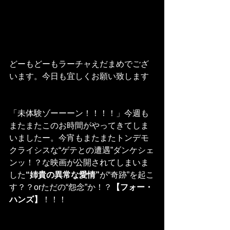
どーもどーもラーチャえだまめでござ
います。今日も宜しくお願い致します
「未体験ゾーーーン！！！！」今週も
またまたこのお時間がやってきてしま
いましたー。今宵もまたまたトンデモ
クライシスな“ゲテとの遭遇”ダンケシェ
ンッ！？な映画が公開されてしまいま
した
“姉貴の異常な愛情”
が“奇跡”を起こ
す？？orただの“怨念”か！？
【フォー・
ハンズ】
！！！