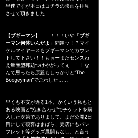
早速ですが本日はコチラの映画を拝見
させて頂きました
【ブギーマン】
……！！！いや
「ブギ
ーマン何体いんだよ」
問題ッ！？マイ
ケルマイヤースもブギーマンでカウン
トして下さい！！もぉーまたセンスね
え量産型邦題つけやがってぇー！！な
んて思ったら原題もしっかりと“The 
Boogeyman”でごわした……
早くも不安が過る1本。かくいう私もと
ある映画と“抱き合わせ”でチケットを購
入した次第でありまして、まだ公開2日
目にして観客はまばら、売店にもパン
フレット等グッズ展開もなし、と言う