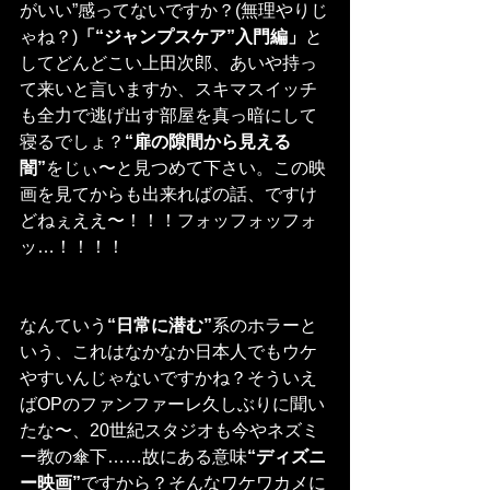
がいい”感ってないですか？(無理やりじ
ゃね？)
「“ジャンプスケア”入門編」
と
してどんどこい上田次郎、あいや持っ
て来いと言いますか、スキマスイッチ
も全力で逃げ出す部屋を真っ暗にして
寝るでしょ？
“扉の隙間から見える
闇”
をじぃ〜と見つめて下さい。この映
画を見てからも出来ればの話、ですけ
どねぇええ〜！！！フォッフォッフォ
ッ…！！！！
なんていう
“日常に潜む”
系のホラーと
いう、これはなかなか日本人でもウケ
やすいんじゃないですかね？そういえ
ばOPのファンファーレ久しぶりに聞い
たな〜、20世紀スタジオも今やネズミ
ー教の傘下……故にある意味
“ディズニ
ー映画”
ですから？そんなワケワカメに