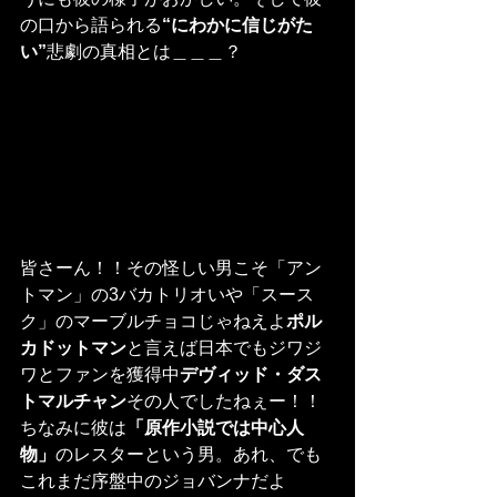
の口から語られる
“にわかに信じがた
い”
悲劇の真相とは＿＿＿？
皆さーん！！その怪しい男こそ「アン
トマン」の3バカトリオいや「スース
ク」のマーブルチョコじゃねえよ
ポル
カドットマン
と言えば日本でもジワジ
ワとファンを獲得中
デヴィッド・ダス
トマルチャン
その人でしたねぇー！！
ちなみに彼は
「原作小説では中心人
物」
のレスターという男。あれ、でも
これまだ序盤中のジョバンナだよ