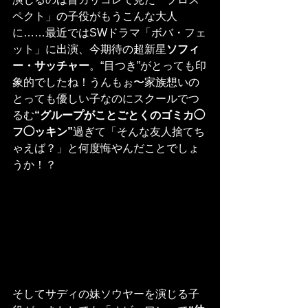
ペクト」の子役がもうこんな大人
に……最近ではSWドラマ「ボバ・フェ
ット」に出演、今期待の超新星
ソフィ
ー・サッチャー
。“目つき”がとっても印
象的でしたね！うんもぉ〜家族想いの
とっても優しい子なのにスクールでつ
るむ
“グループがことごとくのゴミカ◯
フ◯ッキン”
過ぎて「そんな友人捨てち
ゃえば？」と何度悔やんだことでしょ
うか！？
そしてサディの妹ソウヤーを演じる子