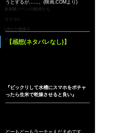
うとするが……。(映画.COMより)
未体験ゾーンの映画たち
カリコレ
LAロケ地巡り
その他
【感想(ネタバレなし)】
『ビックリして水槽にスマホをポチャ
ったら生米で乾燥させると良い』
どーもどーもラーチャえだまめです。