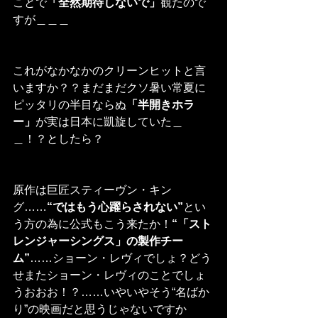
ことで
「全然期待しないで」
観たので
すが＿＿＿
これがなかなかのクリーンヒットと言
いますか？？まだまだクソ暑い常夏に
ピッタリの半目ならぬ
「半開きホラ
ー」
が実は日本に凱旋していた＿
＿！？としたら？
原作は巨匠スティーヴン・キン
グ……
“ではもう心躍らされない”
とい
う方の為に公式もこう来たか！
“「スト
レンジャーシングス」の製作チー
ム”
……ショーン・レヴィでしょ？どう
せまたショーン・レヴィのことでしょ
うおおお！？……いやいやそう“名ばか
り”の映画だと思うじゃないですか