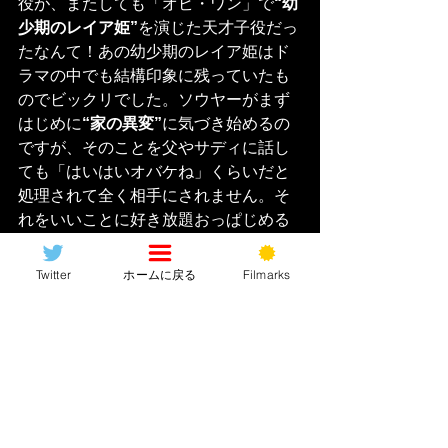
役が、またしても「オビ・ワン」で
“幼
少期のレイア姫”
を演じた天才子役だっ
たなんて！あの幼少期のレイア姫はド
ラマの中でも結構印象に残っていたも
のでビックリでした。ソウヤーがまず
はじめに
“家の異変”
に気づき始めるの
ですが、そのことを父やサディに話し
ても「はいはいオバケね」くらいだと
処理されて全く相手にされません。そ
れをいいことに好き放題おっぱじめる
日本ならば“ぼぎわん”…ですか？“ブギ
ーマン”とは、古くからもののけや幽霊
Twitter
ホームに戻る
Filmarks
といったもの全般に呼称される存在で
すが、コイツが出処不明のなかなか謎
すぎるタイプでしてね、でも返ってブ
ギーマンの
“一切の背景が不明”
とい
う、あえて何も語らないことで恐怖を
倍増させようとしている？妖怪なのか
幽霊なのか研究所から逃げ出した実験