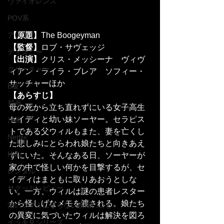
ヴァイオレンス
POV系
【原題】
The Boogeyman
アメコミ
【監督】
ロブ・サヴェッジ
ディズニー
【出演】
クリス・メッシーナ　ヴィヴ
クリーチャー
ィアン・ライラ・ブレア　ソフィー・
サッチャーほか
B級
【あらすじ】
邦画
母の死から立ち直れずにいる女子高生
セイディと幼い妹ソーヤー。セラピス
洋画
トである父ウィルもまた、妻を亡くし
Netflix
た悲しみにとらわれ娘たちと向きあえ
Hulu
ずにいた。そんなある日、ソーヤーが
家の中で怪しい何かを目撃するが、セ
レンタル
イディはまともに取りあおうとしな
サクッとレビュー
い。一方、ウィルは謎の患者レスター
から怪しげなメモを渡される。娘たち
酒のツマミにならない映画のこと
の異変に気づいたウィルは解決を図ろ
イッキ見シリーズ