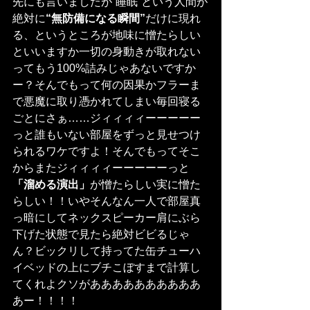
先にも言いましたが“睡眠”という人間が
絶対に
“無防備になる瞬間”
だけに現れ
る、というところが地味に憎たらしい
といいますか一切の身動きが取れない
ってもう100%詰みじゃあないですか
ー？そんでもって何の因果かフラーま
で悪魔に取り憑かれてしまい毎回寝る
ごとにさぁ……ジィィィィーーーーー
っと誰もいない部屋をずっと見せつけ
られるワケですよ！そんでもってそこ
からまたジィィィィーーーーーっと
「溜める演出」
が憎たらしい実に憎た
らしい！！いやそんなん一人で部屋真
っ暗にしてネックスピーカー肩にぶら
下げた状態で見たら絶対ビビるじゃ
ん？ビックリして持ってた缶チューハ
イベッドの上にブチこぼすまで計算し
てくれよクソがああああああああああ
あー！！！！