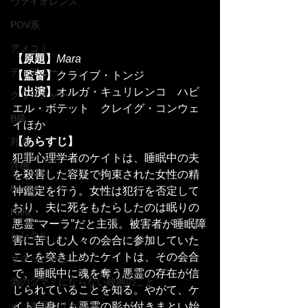
ヴァイオレンス
POV系
アメコミ
【原題】
Mara
ディズニー
【監督】
クライブ・トンジ
【出演】
オルガ・キュリレンコ　ハビ
クリーチャー
エル・ボテット　クレイグ・コンウェ
B級
イほか
【あらすじ】
邦画
犯罪心理学者のケイトは、睡眠中の夫
洋画
を殺害した容疑で拘束された女性の精
Netflix
神鑑定を行う。女性は犯行を否定して
おり、夫に死をもたらしたのは眠りの
Hulu
悪霊“マーラ”だと主張。被害者が睡眠障
レンタル
害に苦しむ人々の会合に参加していた
ことを突き止めたケイトは、その会合
サクッとレビュー
で、睡眠中に魂を奪う悪霊の存在が信
酒のツマミにならない映画のこと
じられていることを知る。やがて、ケ
イッキ見シリーズ
イト自身にも悪霊の影が付きまとい始