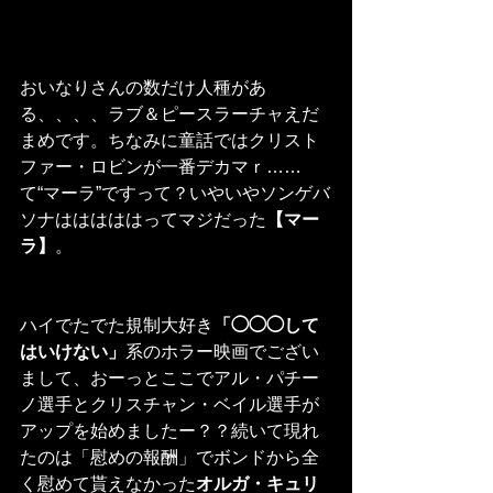
おいなりさんの数だけ人種があ
る、、、、ラブ＆ピースラーチャえだ
まめです。ちなみに童話ではクリスト
ファー・ロビンが一番デカマｒ……
て“マーラ”ですって？いやいやソンゲバ
ソナはははははってマジだった
【マー
ラ】
。
ハイでたでた規制大好き
「◯◯◯して
はいけない」
系のホラー映画でござい
まして、おーっとここでアル・パチー
ノ選手とクリスチャン・ベイル選手が
アップを始めましたー？？続いて現れ
たのは「慰めの報酬」でボンドから全
く慰めて貰えなかった
オルガ・キュリ