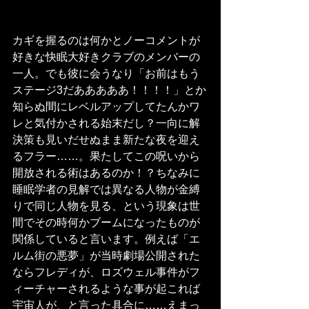
カギを握るのは何かとノーコメントが
好きな快眠大好きクラブのメンバーの
一人。でも彼に会うなり「お前はもう
ステージ3だあああああ！！！！」とか
知らぬ間にレベルアップしてたんかワ
レと気付かされる始末だし？一向に解
決策も見いだせぬまま新たな夜を迎え
るフラー……。果たしてこの呪いから
開放される術はあるのか！？ちなみに
睡眠学者の見解では異なる人物が金縛
りで同じ人物を見る、という現象は世
間でその時何かブームになったものが
関係していると言います。例えば「エ
ルム街の悪夢」が当時劇場公開された
ならフレディが、ロズウェル事件がフ
ィーチャーされるような事が起これば
宇宙人が、と言った具合に……えまっ