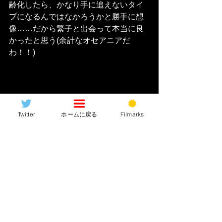
齢化したら、かなり手に追えないタイ
プになるんではなかろうかと勝手に想
像……だから繁子と出会って本当に良
かったと思う(余計なオセアニアだ
わ！！)
Twitter
ホームに戻る
Filmarks
「誰にも影響を与えずに生きるなんて
出来ない。死体だってゾンビになって
人襲うんだもの」
ってセリフ、後から
ジワルな〜。誰にも
“世話にならずに生
きる”
なんて、この社会で生きている以
上、無理じゃないですか？多少なりと
も人と衝突することも大事。ここまで