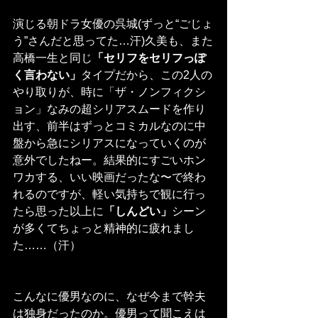
演じる朝ドラ女優の呉城(ずっと“ごじょ
う”さんだと思ってた…汗)久美も、また
高橋一生と同じ
「セリフをセリフっぽ
く言わない」
タイプだから、この2人の
やり取りが、時に「ザ・ノンフィクシ
ョン」なみの超シリアスムードを作り
出す、前半はずっとコミカルなのに中
盤から急にシリアスになっていくのが
意外でしたねー。結果的にすごいホン
ワカする、いい映画だったな〜で終わ
れるのですが、軽い気持ちで観に行っ
たら思った以上に
「しんどい」
シーン
が多くてちょっと精神的に疲れまし
た……（汗）
こんなに優男なのに、なぜ今まで幹夫
は独身だったのか。優男って聞こえは