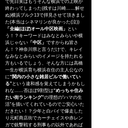
で先日実はもうそんな横浜での上映が
終わってしまった(残すは川崎……解せ
ぬ)横浜ブルク13で拝見させて頂きまし
た(本当はシネマリンが良かった(泣))
「全編(ほぼ)オール中区映画」
とい
う！？キーワードはみなとみらいや横
浜じゃない
「中区」
ですからね皆さ
ん！？神奈川県と言うだけで、キレイ
なみなとみらいのイメージを持たれる
方もいるでしょう、そんな方には高橋
一生が横浜育ち横浜在住の主人公なの
に
“関内の小さな雑居ビルで働いてい
る”
という違和感を覚えてしまうかもし
れな……否ほぼ9割型は
“めっちゃ住み
たい街ランキング”
の理想の“ハマの生
活”を描いてくれているのでご安心いた
だきたい！？少年と白バイで爆走した
り元町商店街でカーチェイスや赤レン
ガで銃撃戦する刑事もの以外であれば