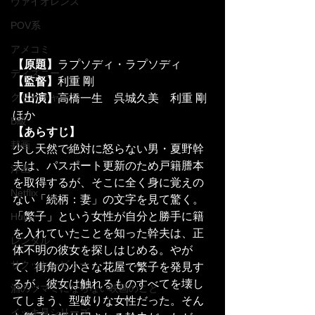
ヴァイオレンス
POV系
アメコミ
【原題】
ラプソディ・ラプソディ
ディズニー
【監督】
利重 剛
クリーチャー
【出演】
高橋一生　呉城久美　利重 剛
ほか
B級
【あらすじ】
邦画
少し天然で絶対に怒らない男・夏野幹
夫は、パスポート更新のため戸籍謄本
洋画
を取得するが、そこに全く身に覚えの
Netflix
ない「続柄：妻」の文字を見て驚く。
「繁子」という女性が自分と勝手に籍
Hulu
を入れていたことを知った幹夫は、正
レンタル
体不明の彼女を探しはじめる。やが
サクッとレビュー
て、街角の小さな花屋で繁子を発見す
るが、彼女は触れるものすべてを壊し
酒のツマミにならない映画のこと
てしまう、型破りな女性だった。そん
イッキ見シリーズ