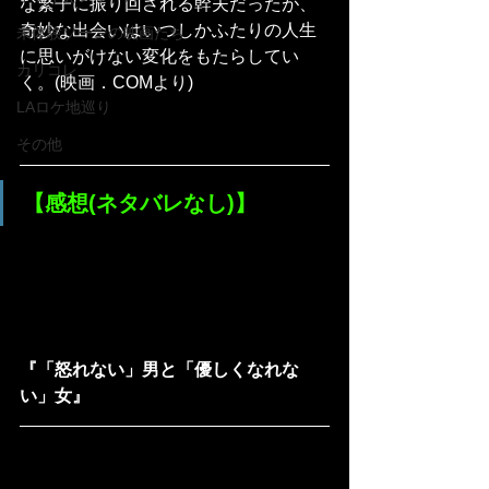
な繁子に振り回される幹夫だったが、
奇妙な出会いはいつしかふたりの人生
未体験ゾーンの映画たち
に思いがけない変化をもたらしてい
カリコレ
く。(映画．COMより)
LAロケ地巡り
その他
【感想(ネタバレなし)】
『「怒れない」男と「優しくなれな
い」女』