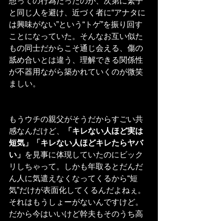
想っての行為だったのが、次第に繁子
と同じ人を避け、近づく者に“アナタに
は興味がない”という“トゲ”を振り回す
ことになっていた。そんなお互い似た
もの同士だからこそ通じ会える、傷の
舐め合いとは違う、理解できる関係性
が不器用ながら築かれていくのが微笑
ましい。
もうウチの親父がそうだからすごい共
感なんだけど、
「キレない人ほど実は
短気」「キレない人ほどキレたらヤバ
い」
を見事に体現していたのにビック
リしちゃって。しかも年取るとだんだ
ん人に気遣えなくなってくるから“短
気”だけが表面化してくるんだよねぇ。
それはもうしょーがないんですけど。
だから今はいいけど幹夫もそのうち高