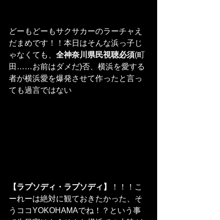
どーもどーもサクサカーのラーチャえ
だまめです！！本日はそんな浜っ子じ
ゃなくても、
全神奈川県民視聴必須
(町
田……お前はダメだ)否、横浜を愛する
者が横浜愛を爆発させて作ったと言っ
ても過言ではない
【ラプソディ・ラプソディ】
！！！こ
ーれーは絶対に観ておきたかった、そ
うココYOKOHAMAでね！？という事