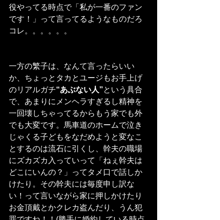
役やってる時点で「私が一番のファン
です！」って言ってるようなものだろ
コレ。。。。。。
一方の繁子は、なんて言ったらいい
か、ちょっとタカとユージもお手上げ
のリアルガチ
“あぶない人”
という具合
で、あまりにメンヘラすぎるし精神を
一回壊しちゃってるからもう家でも外
でも大変です。馬車道のホームで泣き
じゃくる子どもをなだめようと変なこ
とするのは流石に引くし、幹夫の職場
にズカズカ入っていって「ねぇ幹夫は
どこにいんの？」ってタメ口で話しか
けたり。その幹夫には毎度申し訳な
い！って言いながら家に押しかけたり
お金頂戴とかクレカ盗んだり、うん犯
罪ですね！！(勝手に婚約している時点