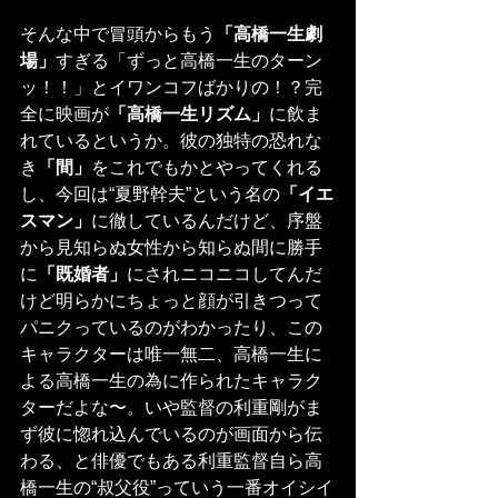
そんな中で冒頭からもう
「高橋一生劇
場」
すぎる「ずっと高橋一生のターン
ッ！！」とイワンコフばかりの！？完
全に映画が
「高橋一生リズム」
に飲ま
れているというか。彼の独特の恐れな
き
「間」
をこれでもかとやってくれる
し、今回は“夏野幹夫”という名の
「イエ
スマン」
に徹しているんだけど、序盤
から見知らぬ女性から知らぬ間に勝手
に
「既婚者」
にされニコニコしてんだ
けど明らかにちょっと顔が引きつって
パニクっているのがわかったり、この
キャラクターは唯一無二、高橋一生に
よる高橋一生の為に作られたキャラク
ターだよな〜。いや監督の利重剛がま
ず彼に惚れ込んでいるのが画面から伝
わる、と俳優でもある利重監督自ら高
橋一生の“叔父役”っていう一番オイシイ