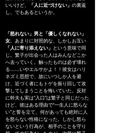
いいけど、
「人に近づけない」
の裏返
し、でもあるというか。
「怒れない」男と「優しくなれない」
女
。あまりに対照的な、しかしお互い
「人に寄り添えない」
という意味で同
じ。繁子が出会った人はみんなどこか
へ去っていく。触ったものは必ず壊れ
る……いやエルサかよ！！彼女はハリ
ネズミ思想で、故にいつしか人を避
け、近づく者にもトゲを振り回して攻
撃してしまうことを悔いていた。反対
に幹夫も実は“入口”は繁子と同じだった
けど、彼はある理由で“一生人に怒らな
い”と誓を立て、何があっても絶対に人
を怒らない性格になった。しかし怒ら
ないという行為が、相手のことを守り