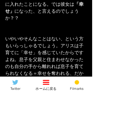
に入れたことになる。では彼女は
「幸
せ」
になった、と言えるのでしょう
か？？
いやいやそんなことはない、という方
もいらっしゃるでしょう。アリスは子
育てに「幸せ」を感じていたからです
よね。息子を父親と住まわせなかった
のも自分の手から離れれば息子を育て
られなくなる＝幸せを奪われる、だか
ら頑なに拒んだワケです。その“子育
て”をラストで失ったわけですから？そ
Twitter
ホームに戻る
Filmarks
れはつまり幸せになっていないじゃな
いか、という考え方も出来ます。