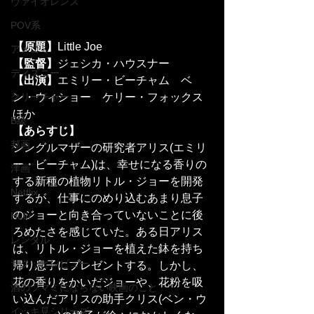
ヴァイオレンス
POV系
【原題】
Little Joe
アメコミ
【監督】
ジェシカ・ハウスナー
ディズニー
【出演】
エミリー・ビーチャム　ベ
ン・ウィショー　ケリー・フォックス
クリーチャー
ほか
B級
【あらすじ】
邦画
シングルマザーの研究者アリス(エミリ
ー・ビーチャム)は、幸せになる香りの
洋画
する新種の植物リトル・ジョーを開発
Netflix
するが、仕事にのめり込むあまり息子
のジョーと向き合っていないことに後
Hulu
ろめたさを感じていた。ある日アリス
レンタル
は、リトル・ジョーを植えた鉢を持ち
サクッとレビュー
帰り息子にプレゼントする。しかし、
花の香りをかいだジョーや、花粉を吸
酒のツマミにならない映画のこと
い込んだアリスの助手クリス(ベン・ウ
イッキ見シリーズ