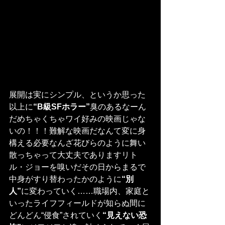
展開は実にシンプル、というか思った
以上に
“B級SFホラー”
臭のあるなーん
だめちゃくちゃワイ好みの映画じゃな
いの！！！難解な映画だなんて変に身
構える必要なんざ花びらのように舞い
散っちゃって大丈夫でありますリト
ル・ジョーを嗅いだその日からまるで
中身がすり替わったかのように
“別
人”
に変わっていく……職場内、家庭と
いったライフフィールドが知らぬ間に
どんどん“侵食”されていく
“見えない恐