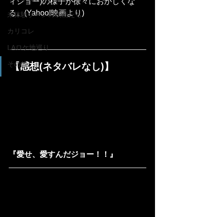
ィショー)の様子が徐々におかしくな
る。(Yahoo!映画より)
未体験ゾーンの映画たち
カリコレ
LAロケ地巡り
その他
【感想(ネタバレなし)】
『愛せ、愛すんだジョー！！』