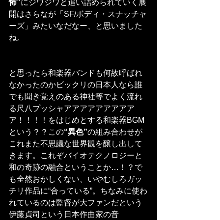
怖”
にジワジワと追い詰められていく展
開はさらなが「SF/ボディ・スナッチャ
ーズ」みたいなだなー、と思いました
ね。
と思ったら和楽器バンドも何故呼ばれ
なかったのかビックリの日本人なら誰
でも聞き覚えのある神社等でよく流れ
る尺八プッシャアアアアアアアアア
ア！！！！をはじめとする和楽器BGM
という？？この
“異色”
の組み合わせが
これまた不思議な世界観を醸し出して
きます。これぞバイオテクノロジーと
和の奇跡の融合ということか…！？で
も全然おかしくない、いやむしろガッ
チリ作品に“合っている”。ちなみに使わ
れているのは監督が大ファンだという
伊藤貞司という日本作曲家の音