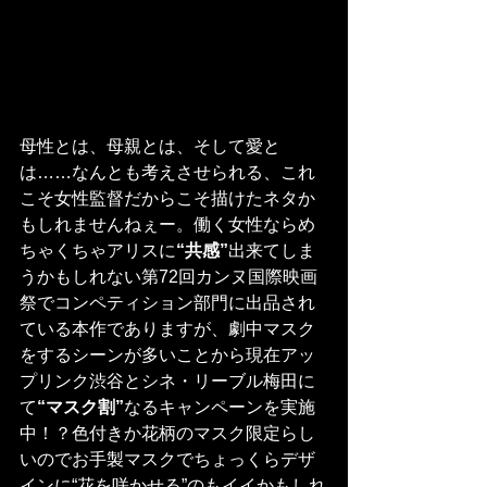
母性とは、母親とは、そして愛と
は……なんとも考えさせられる、これ
こそ女性監督だからこそ描けたネタか
もしれませんねぇー。働く女性ならめ
ちゃくちゃアリスに
“共感”
出来てしま
うかもしれない第72回カンヌ国際映画
祭でコンペティション部門に出品され
ている本作でありますが、劇中マスク
をするシーンが多いことから現在アッ
プリンク渋谷とシネ・リーブル梅田に
て
“マスク割”
なるキャンペーンを実施
中！？色付きか花柄のマスク限定らし
いのでお手製マスクでちょっくらデザ
インに“花を咲かせる”のもイイかもしれ