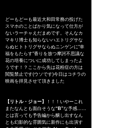
どーもどーも最近大和田常務の投げた
スマホのことばかり気になって仕方が
ないラーチャえだまめです。そんなカ
マキリ博士も知らないハエトリグサな
らぬヒトトリグサならぬニンゲンに“幸
福をもたらす”香りを放つ摩訶不思議な
花の培養についに成功してしまったよ
うです！？ここから先は花粉症の方は
閲覧禁止です(ウソです)今日はコチラの
映画を拝見させて頂きました
【リトル・ジョー】
！！！いやーこれ
またなんとも面白そうな
“B”
な予感……
とは言っても予告編から醸し出すなん
とも幻影的な雰囲気に新作にも出演す