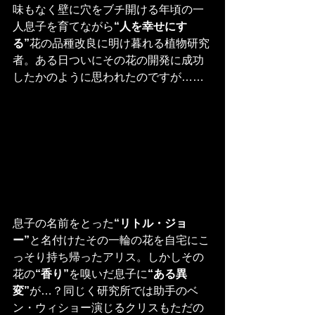
味もなく壁に穴をブチ開ける年頃の一
人息子を育てながら
“人を幸せにす
る”
花の品種改良に明け暮れる植物研究
者。ある日ついにその花の開発に成功
したかのように思われたのですが……
息子の名前をとった
“リトル・ジョ
ー”
と名付けたその一輪の花を自宅にこ
っそり持ち帰ったアリス。しかしその
花の
“香り”
を嗅いだ息子に
“ある異
変”
が…？同じく研究所では助手のベ
ン・ウィショー演じるクリスもただの