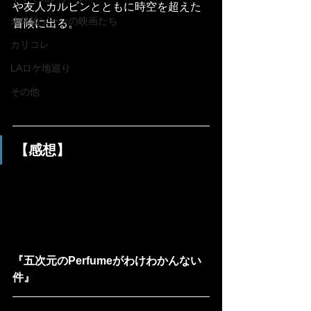
や友人カルビンとともに時空を超えた
未体験ゾーンの映画たち
冒険に出る。
カリコレ
LAロケ地巡り
その他
【感想】
『五次元のPerfumeがわけわかんない
件』