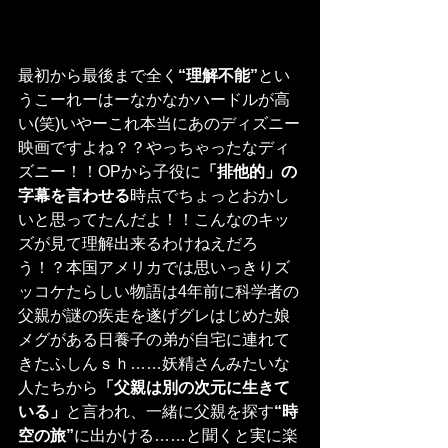
最初から最後まで全く
“理解不能”
とい
うこーれーはーなかなかハードルが高
い(笑)いやーこれ本当にあのディズニー
映画ですよね？？やっちゃったなディ
ズニー！！OPから子役に
「排他的」の
字幕を言わせる
時点でちょっとおかし
いと思ってたんだよ！！こんなのキッ
ズが見て理解出来るわけねえだろ
う！？本国アメリカでは思いっきりズ
ッコケたらしい物語は4年前に科学者の
父親が謎の疾走を遂げグレはじめた娘
メグがある日養子の弟が自宅に連れて
きたふしんｓｈ……妖精さんみたいな
人たちから
「父親は別の次元に生きて
いる」
と言われ、一緒に父親を探す
“時
空の旅”
に出かける……と聞くと実に楽