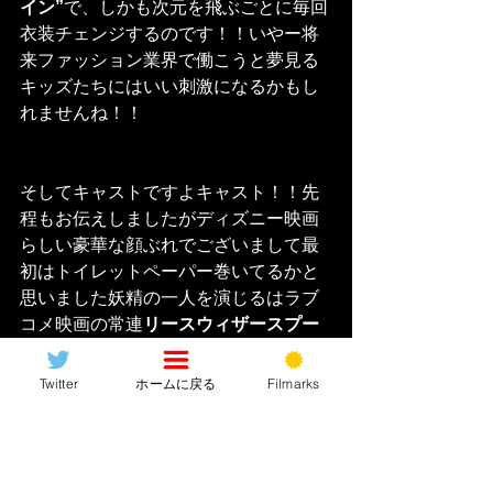
イン”
で、しかも次元を飛ぶごとに毎回
衣装チェンジするのです！！いやー将
来ファッション業界で働こうと夢見る
キッズたちにはいい刺激になるかもし
れませんね！！
そしてキャストですよキャスト！！先
程もお伝えしましたがディズニー映画
らしい豪華な顔ぶれでございまして最
初はトイレットペーパー巻いてるかと
思いました妖精の一人を演じるはラブ
コメ映画の常連
リースウィザースプー
ン
、「オーシャンズ8」のメンバーの一
人
ミンディカリング
がいちいち偉人の
Twitter
ホームに戻る
Filmarks
名言を使って会話してくるめんどくせ
ぇ妖精を演じたかと思えば「ハングオ
ーバー！」シリーズの
ザックガリフィ
アナキス
が胡散臭えヨガの先生みたい