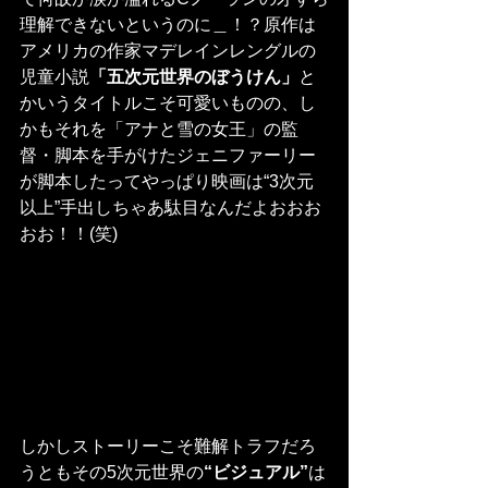
理解できないというのに＿！？原作は
アメリカの作家マデレインレングルの
児童小説
「五次元世界のぼうけん」
と
かいうタイトルこそ可愛いものの、し
かもそれを「アナと雪の女王」の監
督・脚本を手がけたジェニファーリー
が脚本したってやっぱり映画は“3次元
以上”手出しちゃあ駄目なんだよおおお
おお！！(笑)
しかしストーリーこそ難解トラフだろ
うともその5次元世界の
“ビジュアル”
は