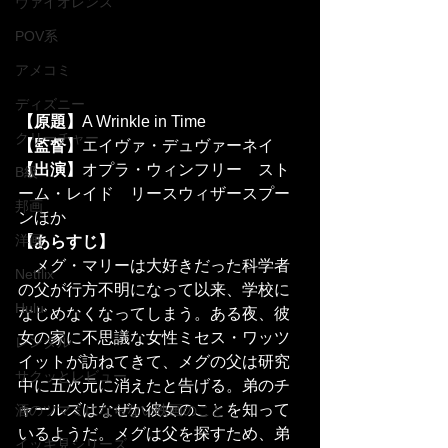
ヴァイオレンス
POV系
アメコミ
ディズニー
【原題】
A Wrinkle in Time
クリーチャー
【監督】
エイヴァ・デュヴァーネイ
【出演】
オプラ・ウィンフリー　スト
B級
ーム・レイド　リースウィザースプー
邦画
ンほか
洋画
【あらすじ】
　メグ・マリーは大好きだった科学者
Netflix
の父が行方不明になって以来、学校に
Hulu
なじめなくなってしまう。ある夜、彼
女の家に不思議な女性ミセス・ワッツ
レンタル
イットが訪ねてきて、メグの父は研究
サクッとレビュー
中に五次元に消えたと告げる。弟のチ
ャールズはなぜか彼女のことを知って
酒のツマミにならない映画のこと
いるようだ。メグは父を探すため、弟
イッキ見シリーズ