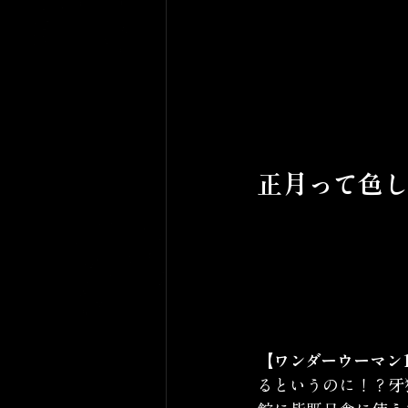
正月って色
【ワンダーウーマン1
るというのに！？牙