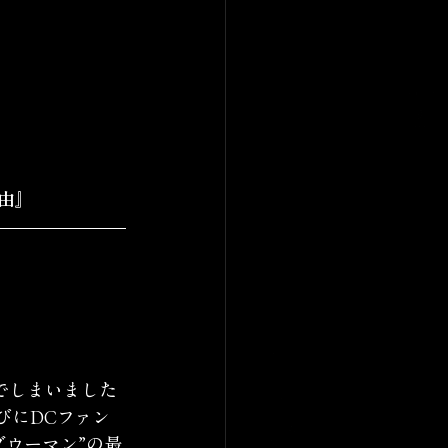
由』
でしまいました
びにDCファン
ウーマン”の最