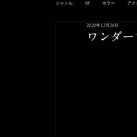
ジャンル
SF
ホラー
アク
2020年12月20日
アニメーション
ドキュメンタ
ワンダーウ
クリーチャー
B級
邦画
酒のツマミにならない映画のこと
その他