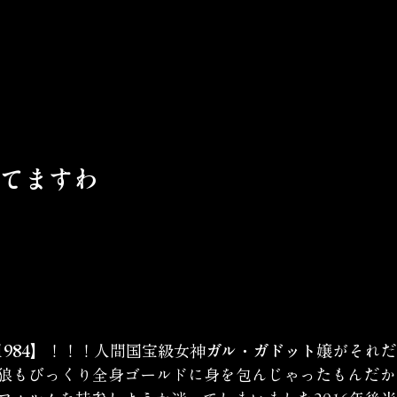
してますわ
984】
！！！人間国宝級女神
ガル・ガドット
嬢がそれだ
狼もびっくり全身ゴールドに身を包んじゃったもんだか