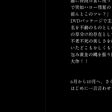
館に皆既日食に使う
で突如ハロー彗星の
前んとこのツレ？」
DVDパッケージで
名を不動のものとし
の草分け的存在とし
不老不死の美しさを
いたどこもかしくも
包み黄金の縄を振り
大作！！
6月から10月へ、
はじめに一言言わせ