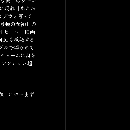
半も後半のシーン
に現れ「あれお
カデカと写った
最強の女神」
の
性ヒーロー映画
HCも嫉妬する
ブルで浮かれて
スチュームに身を
るアクション超
作、いやーまず