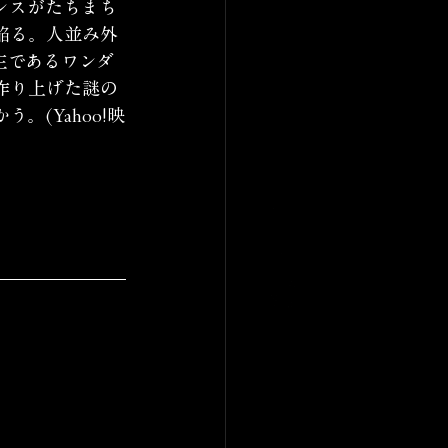
ンスがたちまち
陥る。人並み外
主であるワンダ
作り上げた謎の
。(Yahoo!映