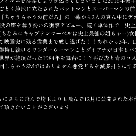
フィルムを持参しようか迷ってしまいました2016年後
ごとく境地に立たされたバットマンとスーパーマンの前
「ちゃうちゃうお前だろ」の一幕から2人の真ん中にデ
主役の座を奪う勢いの衝撃デビュー、続く単体作で
「史上
(ちなみにキャプテンマーベルは史上最強の姐ちゃ…)女
て映画史に残る偉業まで成し遂げた！！あれから3年、D
維持し続けるワンダーウーマンことダイアナが日本もバ
世界が絶頂だった1984年を舞台に！？再び赤と青のコ
回しちゃうSMではありません悪党どもを滅多打ちにす
さらにさらに飛んで埼玉よりも飛んで12月に公開された本
て頂きたいことがございます