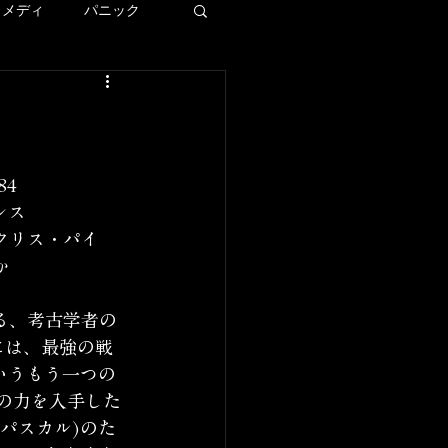
コメディ
パニック
ディズニー
ー
84
ンス
クリス・パイ
LAロケ地巡り
か
る、考古学者の
には、最強の戦
いうもう一つの
断の力を入手した
パスカル)のた