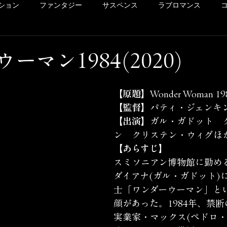
ション
ファンタジー
サスペンス
ラブロマンス
リー
ドラマ
ヴァイオレンス
POV系
アメコミ
ーマン1984(2020)
洋画
Netflix
Hulu
レンタル
サクッとレビュ
【原題】
Wonder Woman 19
【監督】
パティ・ジェンキ
【出演】
ガル・ガドット　
イッキ見シリーズ
未体験ゾーンの映画たち
カリコレ
ン　クリステン・ウィグほ
【あらすじ】
スミソニアン博物館に勤め
ダイアナ(ガル・ガドット)
士「ワンダーウーマン」と
顔があった。1984年、禁
実業家・マックス(ペドロ・