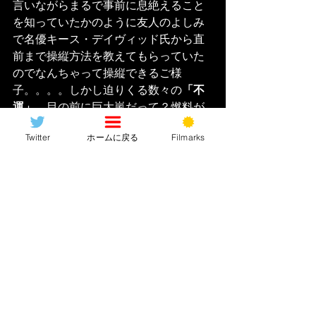
言いながらまるで事前に息絶えること
を知っていたかのように友人のよしみ
で名優キース・デイヴィッド氏から直
前まで操縦方法を教えてもらっていた
のでなんちゃって操縦できるご様
子。。。。しかし迫りくる数々の
「不
運」
、目の前に巨大嵐だって？燃料が
漏れちゃってるだって？“それだけ”では
Twitter
ホームに戻る
Filmarks
ございません。運気の巡りが急降下ど
ころではない今年度最優秀最低運カッ
プル賞受賞ですおめでとうぉー！！！