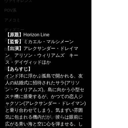
ヴァイオレンス
POV系
アメコミ
ディズニー
【原題】
Horizon Line
クリーチャー
【監督】
ミカエル・マルシメーン
【出演】
アレクサンダー・ドレイマ
B級
ン　アリソン・ウィリアムズ　キー
邦画
ス・デイヴィッドほか
洋画
【あらすじ】
インド洋に浮かぶ孤島で開かれる、友
Netflix
人の結婚式に招待されたサラ(アリソ
Hulu
ン・ウィリアムズ)。島に向かう小型セ
スナ機に搭乗するが、かつての恋人ジ
レンタル
ャクソン(アレクサンダー・ドレイマン)
サクッとレビュー
と乗り合わせてしまう。気まずい雰囲
気に包まれる機内だが、彼らは眼前に
酒のツマミにならない映画のこと
広がる青い海と空に心を弾ませる。し
イッキ見シリーズ