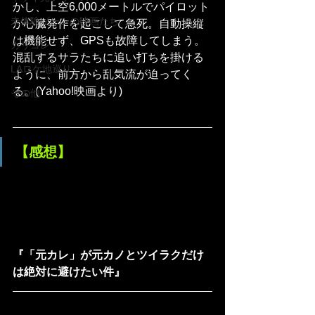
かし、上空6,000メートルでパイロット
未体験ゾーンの映画たち
が心臓発作を起こして急死。自動操縦
は機能せず、GPSも故障してしまう。
カリコレ
混乱するサラたちに追い打ちを掛ける
LAロケ地巡り
ように、前方から乱気流が迫ってく
る。(Yahoo!映画より)
その他
【感想】
『「元カレ」が元カノとツイラクだけ
は絶対に避けたい件』