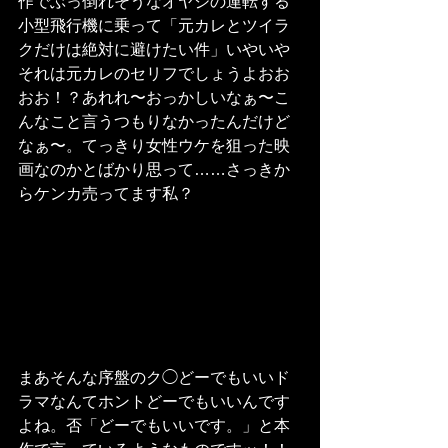
作でぶっ倒れそうなオヤジの運転する
小型飛行機に乗って「元カレとツイラ
クだけは絶対に避けたい件」いやいや
それは元カレのセリフでしょうよおお
おお！？あれれ〜おっかしいなぁ〜こ
んなこと言うつもりなかったんだけど
なぁ〜。てっきり女性ウケを狙った映
画なのかとばかり思って……さっきか
らケンカ売ってます私？
まあそんな序盤のク◯どーでもいいド
ラマなんてホントどーでもいいんです
よね。否「どーでもいいです。」と本