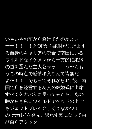
いやいやお前から避けてたのかよぉー
ーー！！！！とOPから絶叫がこだます
る自身のキャリアの都合で南国にいる
ワイルドなイケメンから一方的に絶縁
の道を選んだ主人公サラ……う〜んも
うこの時点で感情移入なんて皆無だ
よ〜！！！でもってそれから1年後、南
国で店を経営する友人の結婚式に出席
すべく久方ぶりに戻ってみたら、あの
時からさらにワイルドでベッドの上で
もジェットブレイクしそうなかつて
の“元カレ”を発見。思わず気になって再
び自らアタック