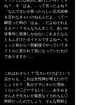
イラクだけは絶対に避けたい件』です
ね？」今「はぁ。」って言ったよね？
「なんでオレが長ったらしい正式名称
を言わなきゃいけねえんだよ」って一
瞬思った時の「はぁ。」だよねそれえ
ええー！？そんなちんすこう、あいや
珍事件に発展しかねないこれまたなん
ともふざけたタイトルですよねー。ち
ょっと前から一部劇場でやっていてタ
イトルに惹かれて気になっていたわけ
でありますが……
これはおそらく？“元カレだけは”という
点からも、これは女性陣が考えたので
しょうか？「私がクマにキレた理由」
くらいク◯どーでもいい……あすみま
せんさぞ元カレが最悪なイカれちん◯
野郎だったのでしょう、そんな野郎と