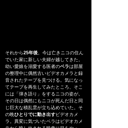
それから
25年後
。今は亡きニコの住ん
でいた家に新しい夫婦が越してきた。
幼い愛娘を溺愛する医者の
ベラ
は部屋
の整理中に偶然古いビデオカメラと録
音されたテープを見つける。気になっ
てテープを再生してみたところ、そこ
には「弾き語り」をするニコの姿が。
その日は偶然にもニコが死んだ日と同
じ巨大な積乱雲が立ち込めていた。そ
の晩
ひとりでに動き出す
ビデオカメ
ラ。異変に気づいたベラはビデオカメ