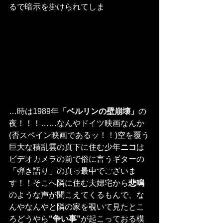
るで暗示を掛けられてしま
…時は1989年
「ベルリンの壁崩壊」
の
夜！！！……なんやドイツ映画なんか
(否スペイン映画であるッ！！)空を覆う
巨大な積乱雲の真下に住む少年
ニコ
は
ビデオカメラの前で俗に言うギターの
「弾き語り」の真っ最中でございま
す！！そこへ隣に住む夫婦宅から
悲鳴
のような声が聞こえてくるもんで、な
んやなんやと隣の家を覗いて見たとこ
ろどうやら
“争い事”
が起こっておる模