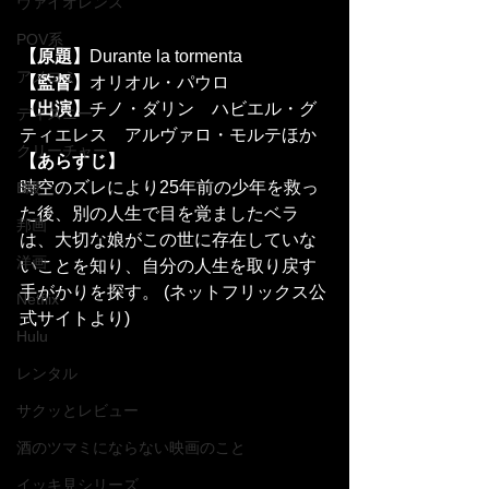
ヴァイオレンス
POV系
【原題】
Durante la tormenta
アメコミ
【監督】
オリオル・パウロ
【出演】
チノ・ダリン　ハビエル・グ
ディズニー
ティエレス　アルヴァロ・モルテほか
クリーチャー
【あらすじ】
時空のズレにより25年前の少年を救っ
B級
た後、別の人生で目を覚ましたベラ
邦画
は、大切な娘がこの世に存在していな
洋画
いことを知り、自分の人生を取り戻す
手がかりを探す。 (ネットフリックス公
Netflix
式サイトより)
Hulu
レンタル
サクッとレビュー
酒のツマミにならない映画のこと
イッキ見シリーズ