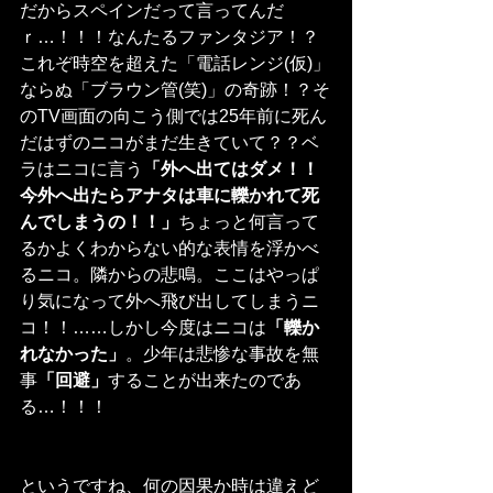
だからスペインだって言ってんだ
ｒ…！！！なんたるファンタジア！？
これぞ時空を超えた「電話レンジ(仮)」
ならぬ「ブラウン管(笑)」の奇跡！？そ
のTV画面の向こう側では25年前に死ん
だはずのニコがまだ生きていて？？ベ
ラはニコに言う
「外へ出てはダメ！！
今外へ出たらアナタは車に轢かれて死
んでしまうの！！」
ちょっと何言って
るかよくわからない的な表情を浮かべ
るニコ。隣からの悲鳴。ここはやっぱ
り気になって外へ飛び出してしまうニ
コ！！……しかし今度はニコは
「轢か
れなかった」
。少年は悲惨な事故を無
事
「回避」
することが出来たのであ
る…！！！
というですね、何の因果か時は違えど