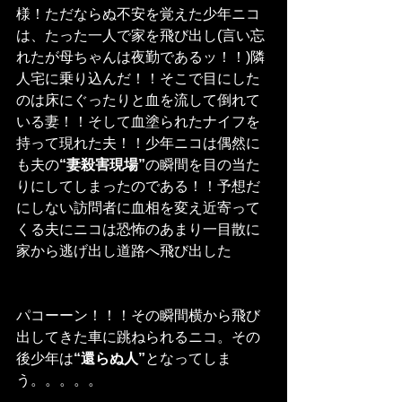
様！ただならぬ不安を覚えた少年ニコ
は、たった一人で家を飛び出し(言い忘
れたが母ちゃんは夜勤であるッ！！)隣
人宅に乗り込んだ！！そこで目にした
のは床にぐったりと血を流して倒れて
いる妻！！そして血塗られたナイフを
持って現れた夫！！少年ニコは偶然に
も夫の
“妻殺害現場”
の瞬間を目の当た
りにしてしまったのである！！予想だ
にしない訪問者に血相を変え近寄って
くる夫にニコは恐怖のあまり一目散に
家から逃げ出し道路へ飛び出した
パコーーン！！！その瞬間横から飛び
出してきた車に跳ねられるニコ。その
後少年は
“還らぬ人”
となってしま
う。。。。。