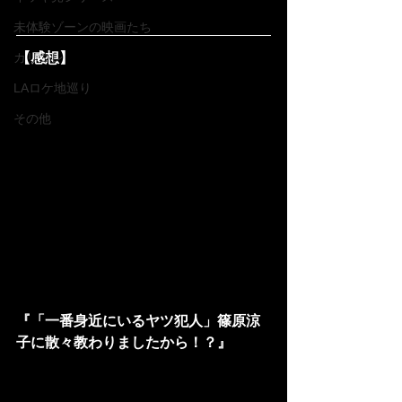
未体験ゾーンの映画たち
カリコレ
【感想】
LAロケ地巡り
その他
『「一番身近にいるヤツ犯人」篠原涼
子に散々教わりましたから！？』