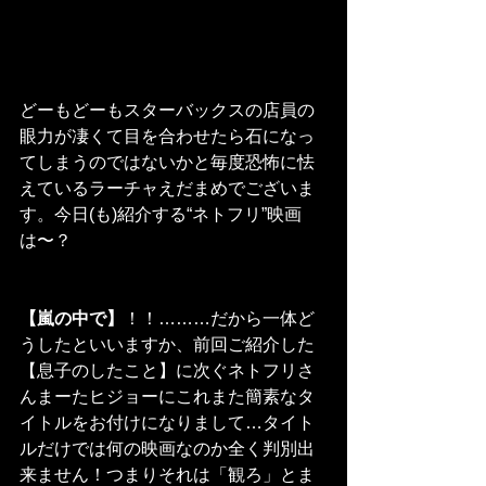
どーもどーもスターバックスの店員の
眼力が凄くて目を合わせたら石になっ
てしまうのではないかと毎度恐怖に怯
えているラーチャえだまめでございま
す。今日(も)紹介する“ネトフリ”映画
は〜？
【嵐の中で】
！！………だから一体ど
うしたといいますか、前回ご紹介した
【息子のしたこと】に次ぐネトフリさ
んまーたヒジョーにこれまた簡素なタ
イトルをお付けになりまして…タイト
ルだけでは何の映画なのか全く判別出
来ません！つまりそれは「観ろ」とま