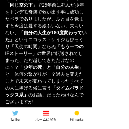
「同じ空の下」
で25年前に死んだ少年
をトンデモ奇跡で救い出す事に成功し
たベラでありましたが、ふと目を覚ま
すと今度は愛する娘もいない、夫もい
ない、
「自分の人生が180度変わってい
た」
というニコラス・ケイジもびっく
り「天使の時間」ならぬ
「もう一つの
IFストーリー」
の世界に転送されてし
まった、ただ越してきただけなの
に？？
「少年の死」と「自分の人生」
と一体何の繋がりが！？過去を変えた
ことで未来が変わってしまったすべて
の人に捧げる俗に言う
「タイムパラド
ックス系」
のお話、だったわけなんで
ございますが
Twitter
ホームに戻る
Filmarks
特筆すべきはこのベラが
「元の世界に