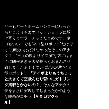
どーもどーもホームセンターに行った
らどこよりもまずペットショップに駆
け寄りますラーチャえだまめです。ネ
コもいい、でも“ネコ型ロボット”だけで
はご満悦いただけなかったそこのアナ
タ！！“三度の飯よりイヌ派”な方にはま
さに朗報過ぎる大変長らくおまんさせ
致しましたぁ！！ついに近未来型“イヌ
型ロボット”、
「アイボよりもうちょっ
と大きくて空飛んだり背中にガトリン
グ搭載とかないの？」
そんなアナタの
夢をまさに実現してしまったかのよう
な映画がコチラ
【A-X-L/アクセ
ル】
！！！