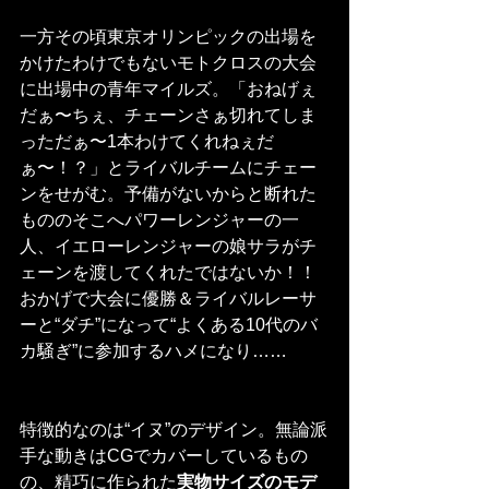
一方その頃東京オリンピックの出場を
かけたわけでもないモトクロスの大会
に出場中の青年マイルズ。「おねげぇ
だぁ〜ちぇ、チェーンさぁ切れてしま
っただぁ〜1本わけてくれねぇだ
ぁ〜！？」とライバルチームにチェー
ンをせがむ。予備がないからと断れた
もののそこへパワーレンジャーの一
人、イエローレンジャーの娘サラがチ
ェーンを渡してくれたではないか！！
おかげで大会に優勝＆ライバルレーサ
ーと“ダチ”になって“よくある10代のバ
カ騒ぎ”に参加するハメになり……
特徴的なのは“イヌ”のデザイン。無論派
手な動きはCGでカバーしているもの
の、精巧に作られた
実物サイズのモデ