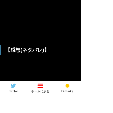
【感想(ネタバレ)】
なんだろうな、SFネタだから工夫すれ
Twitter
ホームに戻る
Filmarks
ばもっと色々面白く出来そうな題材な
のに全体的に“盛り上がらない”んですよ
ね。科学者たちはずっとモニターで見
守るだけだし、エネミーっぽいエネミ