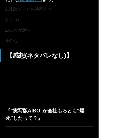
未体験ゾーンの映画たち
カリコレ
LAロケ地巡り
その他
【感想(ネタバレなし)】
『“実写版AIBO”が会社もろとも“爆
死”したって？』