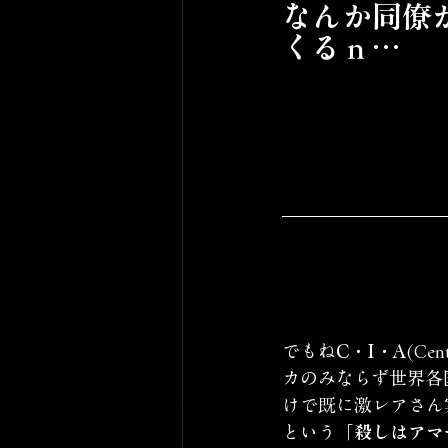
なんか同僚
くるｎ…
でもね
C・I・A
(Ce
カのみならず世界各
けで既に激レアさん
という
「殺しはアマ