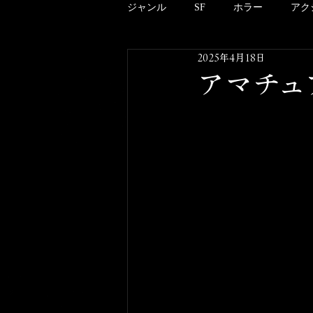
ジャンル
SF
ホラー
アク
2025年4月18日
アニメーション
ドキュメンタ
アマチュア
クリーチャー
B級
邦画
酒のツマミにならない映画のこと
その他