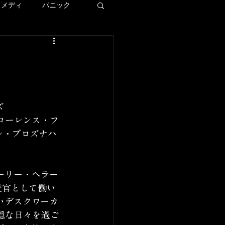
コメディ
パニック
ディズニー
ー
ズ
ローレンス・フ
LAロケ地巡り
ル・ブロズナハ
ーリー・ヘラー
査官として働い
いデスクワーカ
穏な日々を過ご