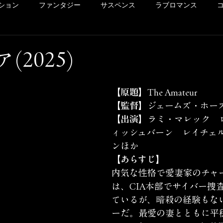
ション
ファンタジー
サスペンス
ラブロマンス
リー
ドラマ
ヴァイオレンス
POV系
アメコミ
(2025)
洋画
Netflix
Hulu
レンタル
サクッとレビュ
【原題】
The Amateur
【監督】
ジェームズ・ホー
【出演】
ラミ・マレック　
イッキ見シリーズ
未体験ゾーンの映画たち
カリコレ
ィッシュバーン　レイチェ
ンほか
【あらすじ】
内気な性格で愛妻家のチャ
は、CIA本部でサイバー捜
ているが、暗殺の経験もな
ーだ。最愛の妻とともに平