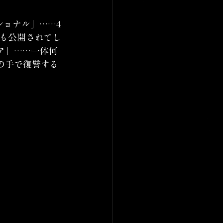
ショナル」……4
にも公開されてし
ア」……一体何
の手で復讐する