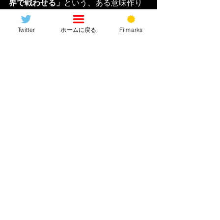
界で戦わせる」
という、ある意味作り
手の裏ワザを使って勝利したわけで、
彼らには
「多少セコい手を使ってでも
Twitter
ホームに戻る
Filmarks
許せるくらいやりたい放題で泥臭く勝
利を掴み取る」
というこれまでのMCU
にいなかった美味しいポジションに置
かずにですよ、正式に「アベンジャー
ズ 」を名乗ってしまえば、今後はヴィ
ラン相手に真っ向勝負を挑む正攻法ヒ
ーローの役割をさせなければいけなく
なる(まあポストクレジットから今後も
それは無さそうだが…)彼らが今後どう
やって強敵に立ち向かっていくのか。
それが悪い意味で想像がつかない(とい
うか勝利ネタが思いつかない)それにし
てもMCUは「ブレイブニューワール
ド」のレッドハルク戦といい「チカラ
ではなく精神に訴える」戦い方を主流
にしたいのだろうか？