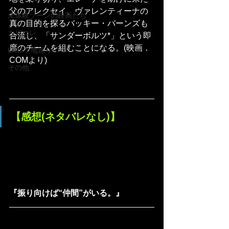
父のアレクセイ、ヴァレンティーナの
未体験ゾーンの映画たち
真の目的を探るバッキー・バーンズも
カリコレ
合流し、「サンダーボルツ*」という即
席のチームを組むことになる。(映画．
LAロケ地巡り
COMより)
その他
【感想(ネタバレなし)】
『振り向けば“仲間”がいる。』