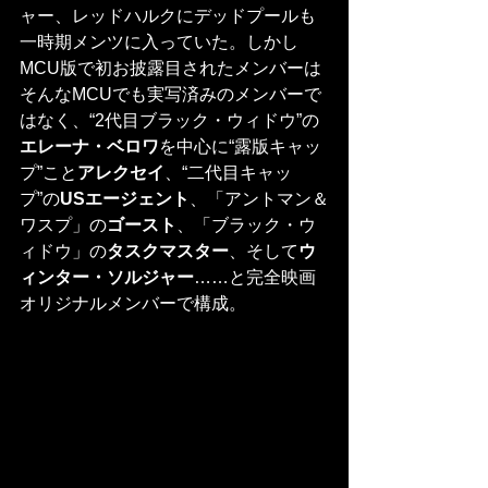
ャー、レッドハルクにデッドプールも
一時期メンツに入っていた。しかし
MCU版で初お披露目されたメンバーは
そんなMCUでも実写済みのメンバーで
はなく、“2代目ブラック・ウィドウ”の
エレーナ・ベロワ
を中心に“露版キャッ
プ”こと
アレクセイ
、“二代目キャッ
プ”の
USエージェント
、「アントマン＆
ワスプ」の
ゴースト
、「ブラック・ウ
ィドウ」の
タスクマスター
、そして
ウ
ィンター・ソルジャー
……と完全映画
オリジナルメンバーで構成。