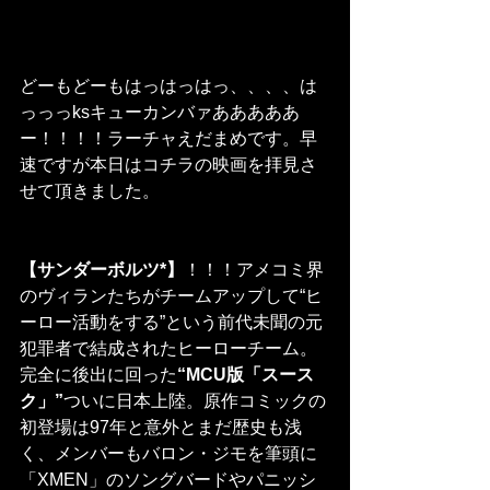
どーもどーもはっはっはっ、、、、は
っっっksキューカンバァあああああ
ー！！！！ラーチャえだまめです。早
速ですが本日はコチラの映画を拝見さ
せて頂きました。
【サンダーボルツ*】
！！！アメコミ界
のヴィランたちがチームアップして“ヒ
ーロー活動をする”という前代未聞の元
犯罪者で結成されたヒーローチーム。
完全に後出に回った
“MCU版「スース
ク」”
ついに日本上陸。原作コミックの
初登場は97年と意外とまだ歴史も浅
く、メンバーもバロン・ジモを筆頭に
「XMEN」のソングバードやパニッシ