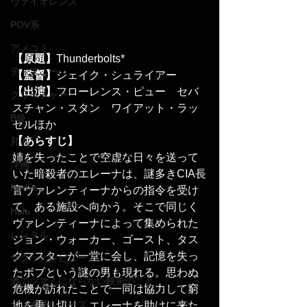
ヴァイオレンス
POV系
アメコミ
【原題】
Thunderbolts*
ディズニー
【監督】
ジェイク・シュライアー
【出演】
フローレンス・ピュー　セバ
クリーチャー
スチャン・スタン　ワイアット・ラッ
B級
セルほか
【あらすじ】
邦画
姉を失ったことで空虚な日々を送って
洋画
いた暗殺者のエレーナは、謎多きCIA長
Netflix
官ヴァレンティーナからの指令を受け
て、ある施設へ向かう。そこで同じく
Hulu
ヴァレンティーナによって集められた
レンタル
ジョン・ウォーカー、ゴースト、タス
クマスターが一堂に会し、記憶を失っ
サクッとレビュー
たボブという謎の男も現れる。思わぬ
酒のツマミにならない映画のこと
危機が訪れたことで一同は協力して窮
イッキ見シリーズ
地を乗り切り、エレーナを助けに来た