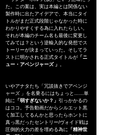
た。この案は、実は本編とは関係ない
製作時に出たアイデアで、本当にタイ
トルがまだ正式段階じゃなかった時に
わかりやすくする為に入れたらしい。
それが本編のチーム名も最後に変更し
てみては？という逆輸入的な発想でス
トーリーが決まっていった。そしてラ
ストに明かされる正式タイトルが
「ニ
ュー・アベンジャーズ 」
。
いやアナタたち「冗談抜きでアベンジ
ャーズ 」を名乗るにはちょっと……単
純に
「弱すぎないか？」
引っかかるの
はココ。予告動画だからシルエット黒
く加工してるんかと思ったらホントに
真っ黒だったセントリー/ヴォイド戦は
圧倒的火力の差を埋める為に
「精神世