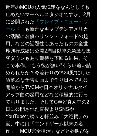
近年のMCUの人気低迷をなんとしても
止めたいマーベルスタジオですが、2月
に公開された
「ブレイブ・ニュー・ワ
ールド」
も新たなキャプテンアメリカ
の活躍に名優ハリソン・フォードの起
用、などの話題性もあったものの全世
界興行成績は公開2周目以降の急激な集
客ダウンもあり期待を下回る結果。そ
こで本作。“もう後が無い”くらい追い詰
められたか？今流行りの“A24風”にした
洒落乙な予告動画まで作り日本でも公
開前からTVCMや日本オリジナルタイ
アップ曲の起用などなど積極的に行っ
ておりました。そしてGWど真ん中の2
日に公開された直後よりSNSや
YouTubeで続々と軒並み「大絶賛」の
嵐、中には「エンドゲーム以来の名
作」「MCU完全復活」などと雄叫びを