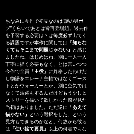
ちなみに今作で初見なのは“謎の男ボ
ブ”くらいであとは皆再登場組。過去作
を予習する必要は？は毎度必ず出てく
る課題ですが本作に関しては
「知らな
くてもそこまで問題じゃない」
と感じ
ましたね。はじめはね、別に一人一人
丁寧に描く必要もなく、とは言いつつ
今作で全員
「主役」
に昇格したわけだ
し物語をエレーナ主軸ではなくゴース
トとかウォーカーとか、別に空気では
なくて活躍もするんだけどもう少しヒ
ストリーを描いて欲しかった感が見た
当初はありました。ただ逆に
「あえて
描かない」
という選択をした、という
見方もできるのかなと。何故から彼ら
は
「使い捨て要員」
以上の何者でもな