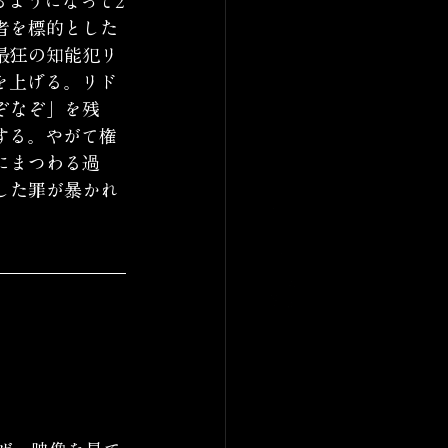
るようになって2
者を標的とした
最狂の知能犯リ
を上げる。リド
ぞなぞ」を残
する。やがて権
にまつわる過
した罪が暴かれ