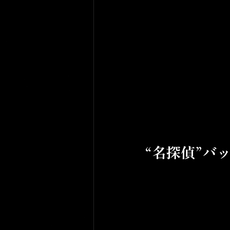
“名探偵”バ