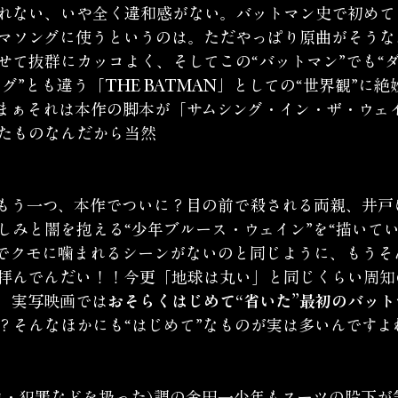
れない、いや全く違和感がない。バットマン史で初めて
マソングに使うというのは。ただやっぱり原曲がそうな
せて抜群にカッコよく、そしてこの“バットマン”でも“ダ
ーグ”とも違う
「THE BATMAN」
としての“世界観”に絶
まぁそれは本作の脚本が「サムシング・イン・ザ・ウェ
たものなんだから当然
ともう一つ、本作でついに？目の前で殺される両親、井戸
しみと闇を抱える“少年ブルース・ウェイン”を“描いてい
でクモに噛まれるシーンがないのと同じように、もうそ
拝んでんだい！！今更「地球は丸い」と同じくらい周知
、実写映画では
おそらくはじめて“省いた”最初のバッ
？そんなほかにも“はじめて”なものが実は多いんですよ
力・犯罪などを扱った)調の金田一少年もスーツの股下が