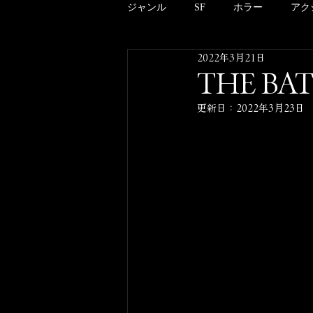
ジャンル
SF
ホラー
アク
2022年3月21日
アニメーション
ドキュメンタ
THE B
更新日：
2022年3月23日
クリーチャー
B級
邦画
酒のツマミにならない映画のこと
その他