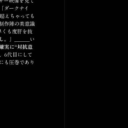
ザー映像を見て
「ダークナイ
超えちゃっても
)制作陣の美意識
早くも度肝を抜
し。」
＿＿＿い
確実に“対抗意
6、6代目にして
にも圧巻であり