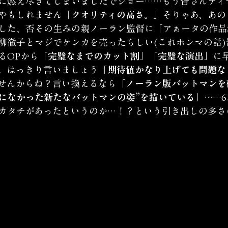
に燃え尽きてしまいましたでジョー……もう皆さんティ
やもしれません
「クオリティの高さ。」
そりゃあ、あの
した、否その生みの親ノーラン監督に「アぁータの作品
黒柳徹子とマジでケンカを売ったらしい(これホンマの話
るOPから
「完璧なまでのカット割」「完璧な演出」
に
。はっきり言いましょう
「期待値かなり上げても問題な
せんからね？言い換えるなら
「ノーラン版バットマンを
でになかった新たなバットマンの姿”を描いている」
……
カタチがあったというのか…！？という引き出しの多さ