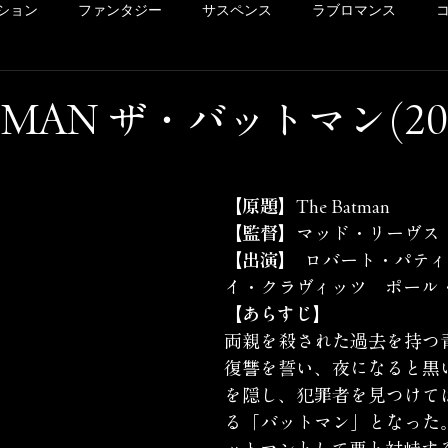
ション
ファンタジー
サスペンス
ラブロマンス
リー
ドラマ
ヴァイオレンス
POV系
アメコミ
ATMAN ザ・バットマン(20
洋画
Netflix
Hulu
レンタル
サクッとレビュ
【原題】
The Batman
【監督】
マッド・リーヴス
イッキ見シリーズ
未体験ゾーンの映画たち
カリコレ
【出演】
	ロバート・パティンソン　ゾー
イ・クラヴィッツ　ポール
【あらすじ】
両親を殺された過去を持つ
復讐を誓い、夜になると黒
を隠し、犯罪者を見つけて
る「バットマン」となった