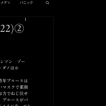
コメディ
パニック
ディズニー
22)②
ー
LAロケ地巡り
・ダノほか
青年ブルースは
いマスクで素顔
は力でねじ伏せ
。ブルースがバ