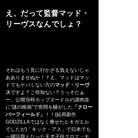
え、だって監督マッド・
リーヴスなんでしょ？
それはもう見に行かざる負えないじゃ
あありませぬか！？え、マッドはマッ
ドでもケバくない方の
マッド・リーヴ
ス
ですよ？ご存知ない？うっそだぁ
ー。公開当時カップヌードルの謎肉並
に“謎の映画”で世間を騒がした
「クロー
バーフィールド」
！！(結局新作
GODZILLAではなく痩せたヒキガエル
でしたが)「キック・アス」で日本でも
一躍話題となった天才子役クロエ・モ