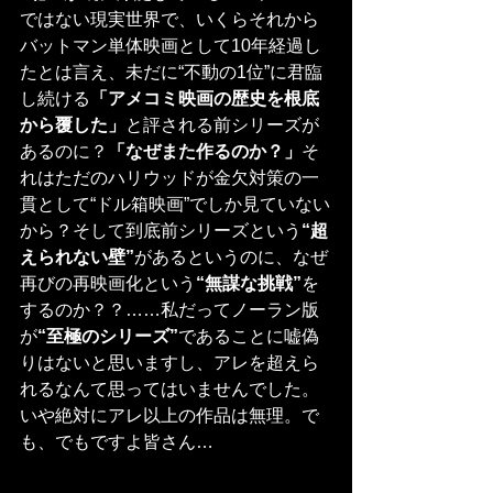
ではない現実世界で、いくらそれから
バットマン単体映画として10年経過し
たとは言え、未だに“不動の1位”に君臨
し続ける
「アメコミ映画の歴史を根底
から覆した」
と評される前シリーズが
あるのに？
「なぜまた作るのか？」
そ
れはただのハリウッドが金欠対策の一
貫として“ドル箱映画”でしか見ていない
から？そして到底前シリーズという
“超
えられない壁”
があるというのに、なぜ
再びの再映画化という
“無謀な挑戦”
を
するのか？？……私だってノーラン版
が
“至極のシリーズ”
であることに嘘偽
りはないと思いますし、アレを超えら
れるなんて思ってはいませんでした。
いや絶対にアレ以上の作品は無理。で
も、でもですよ皆さん…