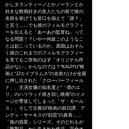
かしタランティーノとかノーランとか
好きな映画好きの友人たちの前で彼の
名前を挙げても皆口を揃えて「誰？」
と言う……でも彼のフィルモグラフィ
ーを伝えると「あーあの監督ね」って
なる問題！？いやー何故このようなこ
とは起こっているのか。原因はおそら
く彼のこれまでのフィルモグラフィー
を見てもご存知のはず「オリジナル作
品がない」からなのでは？“KAIJYU”映
画と“JJエイブラムス”の名前だけが全面
に押し出された「クローバーフィール
ド」、主演女優の知名度と“「僕のエ
リ」のハリウッド焼き回し映画”のイメ
ージが専攻してしまった「ザ・モール
ス」、そして古典SF映画の前日譚、ア
ンディ・サーキスの“顔芸”の真骨……
「猿の惑星」シリーズ。そのどれもが
「既製品」から生まれた作品、完全オ