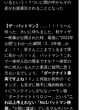
いるという！？ついに闇の中からその
姿がお披露目されることとなった
【ザ・バットマン】
……！！！うーん
待った、大いに待ちました。初ティザ
ー映像が公開された時、最後に“2022年
公開”とわかった瞬間「2、2年後…か
よ…！！」皆さんここまでくるまで実
に長かった！！え、バットマン？これ
で一体何人目の襲名ですか？一体世の
中に何人いるんだと素直に疑問に思う
方もいるでしょう。
「ダークナイト最
高ですよね！！」
と何故か前作の「ビ
ギンズ」も見ずに勝手に俺的映画ベス
トにランクインしがちなノーラン版
「ダークナイトトリロジー」という
“こ
れ以上考えれない「No1バットマン映
画」”
が既に爆誕しているマルチバース