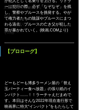
が犯人として名乗りを上げる。リドラ
ーは犯行の際、必ず「なぞなぞ」を残
未体験ゾーンの映画たち
し、警察やブルースを挑発する。やが
カリコレ
て権力者たちの陰謀やブルースにまつ
わる過去、ブルースの亡き父が犯した
LAロケ地巡り
罪が暴かれていく。(映画.COMより)
その他
【プロローグ】
どーもどーも博多ラーメン屋の「替え
玉パーティー食べ放題」の張り紙のイ
ンパクト……！！ラーチャえだまめで
す。本日はそんな2022年現在進行形で
映画界に特大“インパクト”をもたらして