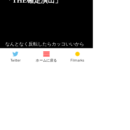
「THE確定演出」
なんとなく反転したらカッコいいから
って安直な理由だったとしてもメチャ
カッコいいから！？これで日本でも？
Twitter
ホームに戻る
Filmarks
ついに「◯◯◯の監督最新作〜」では
なく「マッド・リーヴス最新作〜」と
真っ当に番宣される日が来るのか！？
そんな期待も込めたい「ザ・バットマ
ン」！！！聞いた話にゃあお馴染みの
ヴィランやキャラが続々登場してヒッ
チャカメッチャカになってそうなくら
いならまたタイトルから“バットマン”と
付けなくても良かったんじゃないか一
周回ってそれしかタイトル思いつかな