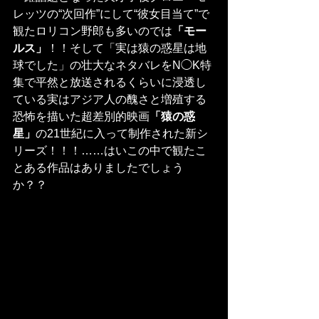
レッツの“次回作”にして“彼女目当て”で
観たロリコン野郎も多いのでは
「モー
ルス」
！！そして「実は猿の惑星は地
球でした」の壮大なネタバレをN◯K特
集で平然と放送されるくらいに浸透し
ている実はアジア人の醜さと増殖する
恐怖を描いた超差別的映画
「猿の惑
星」
の21世紀に入って制作された新シ
リーズ！！！……はいこの中で観たこ
とある作品はありましたでしょう
か？？