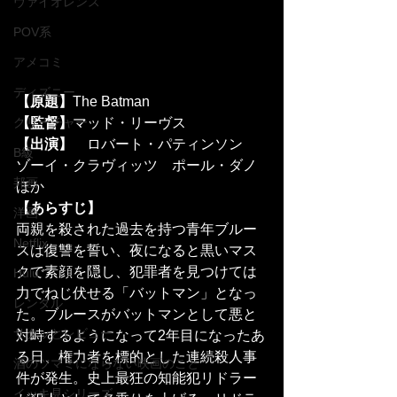
ヴァイオレンス
POV系
アメコミ
ディズニー
【原題】
The Batman
【監督】
マッド・リーヴス
クリーチャー
【出演】
	ロバート・パティンソン　
B級
ゾーイ・クラヴィッツ　ポール・ダノ
邦画
ほか
【あらすじ】
洋画
両親を殺された過去を持つ青年ブルー
Netflix
スは復讐を誓い、夜になると黒いマス
クで素顔を隠し、犯罪者を見つけては
Hulu
力でねじ伏せる「バットマン」となっ
レンタル
た。ブルースがバットマンとして悪と
サクッとレビュー
対峙するようになって2年目になったあ
る日、権力者を標的とした連続殺人事
酒のツマミにならない映画のこと
件が発生。史上最狂の知能犯リドラー
イッキ見シリーズ