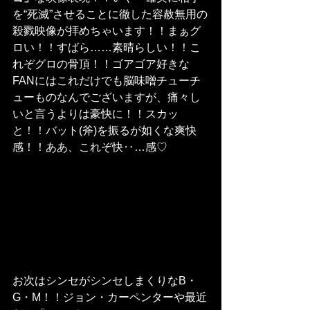
を“死滅”させることに徹した容赦無用の
殺戮映像が拝めちゃいます！！まぁグ
ロい！！すばら……素晴らしい！！こ
れぞグロの骨頂！！ゴアゴア好きな
FANにはこれだけでも脳味噌チューチ
ューものなんでございますが、痛々し
いと言うよりは豪快に！！スカッ
と！！バット(斧)を振るが如くな爽快
感！！ああ、これぞ快‥…感♡
お次はシンセがシンセしまくりなB・
G・M！！ジョン・カーペンターや最近