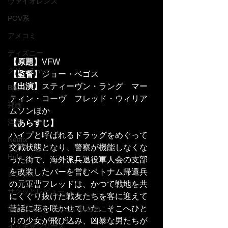
ヴァイオレンス
POV系
アメコミ
ディズニー
【原題】
VFW
クリーチャー
【監督】
ジョー・ベゴス
【出演】
スティーヴン・ラング　マー
B級
ティン・コーヴ　フレッド・ウィリア
邦画
ムソンほか
洋画
【あらすじ】
ハイプと呼ばれるドラッグをめぐって
Netflix
交戦状態となり、警察が機能しなくな
Hulu
った街で、海外派兵退役軍人会の支部
を改装したバーを営むベトナム帰還兵
レンタル
の元軍曹フレッドは、かつて戦地を共
サクッとレビュー
にくぐり抜けた戦友たちを客に迎えて
昔話に花を咲かせていた。そこへひと
酒のツマミにならない映画のこと
りの少女が飛び込み、凶暴な男たちが
イッキ見シリーズ