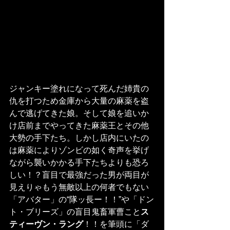
ジャンキー塗れになって死んだ姉貴の
仇を打つため金庫から大量の麻薬を盗
んで逃げてきた娘。そして娘を追いか
け店前までやってきた麻薬王とその他
大勢の手下たち。しかし店内にいたの
は麻薬によりゾンビの如く奇声を挙げ
ながら襲いかかる手下たちよりも恐ろ
しい！？盲目で最強だった男が両目が
見えりゃもう無敵以上の何者でもない
「アバター」の“隊ッ長ー！！”や「ドン
ト・ブリーズ」の盲目鬼畜軍曹こと
ス
ティーヴン・ラング
！！を筆頭に「ダ