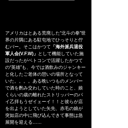
アメリカはとある荒廃した“北斗の拳”世
界の片隅にある駐屯地でひっそりと佇
むバー。そこはかつて
「海外派兵退役
軍人会(V.F.W)」
として機能していた施
設だったがベトコンで活躍したかつて
の“英雄”も、今では酒飲みのジャンキー
と化したご老体の憩いの場所となって
いた。。。。ある晩いつものメンバー
で酒を酌み交わしていた時のこと、娘
くらいの歳の離れたストリッパーのパ
イ乙拝もうぜイェーイ！！と彼らが店
を出ようとしていた矢先、赤毛の娘が
突如店の中に飛び込んできて事態は急
展開を迎える……