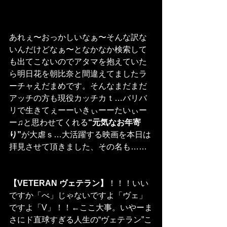
あれぇ〜おっかしいなぁ〜そんな訳な
いんだけどなぁ〜となかなか検索して
も出てこないのでアタマを抱えていた
ら明日花を朝比奈と間違えてましたラ
ーチャえだまめです。そんなまだまだ
アッチの方も現役カッチカｔ…バリバ
リで生きてぇーーいきぃーーたいぃー
ー♫と思わせてくれる
“元気なお年寄
り”
が大虐ｓ…大活躍する映画を本日は
拝見させて頂きました、その名も……
【VETERAN ヴェテラン】
！！！いい
ですか「べ」じゃないですよ「ヴェ」
ですよ「V」！！←ここ大事。いやーま
さにド直球すぎる人生の“ヴェテラン”こ