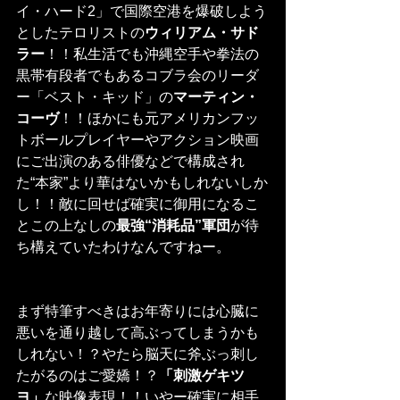
イ・ハード2」で国際空港を爆破しよう
としたテロリストの
ウィリアム・サド
ラー
！！私生活でも沖縄空手や拳法の
黒帯有段者でもあるコブラ会のリーダ
ー「ベスト・キッド」の
マーティン・
コーヴ
！！ほかにも元アメリカンフッ
トボールプレイヤーやアクション映画
にご出演のある俳優などで構成され
た“本家”より華はないかもしれないしか
し！！敵に回せば確実に御用になるこ
とこの上なしの
最強“消耗品”軍団
が待
ち構えていたわけなんですねー。
まず特筆すべきはお年寄りには心臓に
悪いを通り越して高ぶってしまうかも
しれない！？やたら脳天に斧ぶっ刺し
たがるのはご愛嬌！？
「刺激ゲキツ
ヨ」
な映像表現！！いやー確実に相手