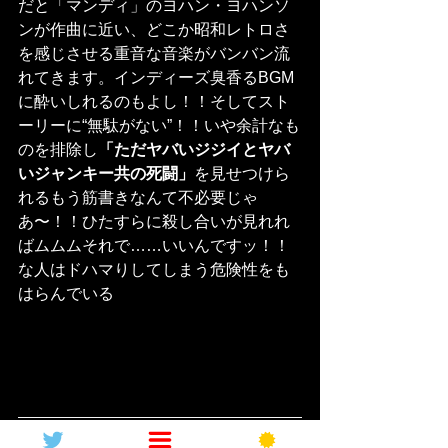
だと「マンディ」のヨハン・ヨハンソ
ンが作曲に近い、どこか昭和レトロさ
を感じさせる重音な音楽がバンバン流
れてきます。インディーズ臭香るBGM
に酔いしれるのもよし！！そしてスト
ーリーに“無駄がない”！！いや余計なも
のを排除し
「ただヤバいジジイとヤバ
いジャンキー共の死闘」
を見せつけら
れるもう筋書きなんて不必要じゃ
あ〜！！ひたすらに殺し合いが見れれ
ばムムムそれで……いいんですッ！！
な人はドハマりしてしまう危険性をも
はらんでいる
■
一つだけ注意すべし