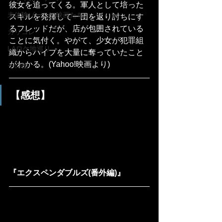
彼女を追ってくる。軍人として培った
未体験ゾーンの映画たち
スキルを発揮して一団を返り討ちにす
るフレッドだが、店が包囲されている
カリコレ
ことに気付く。やがて、少女が犯罪組
LAロケ地巡り
織からハイプを大量に奪っていたこと
がわかる。(Yahoo!映画より)
その他
【感想】
『エクスペンダブルズ(番外編)』