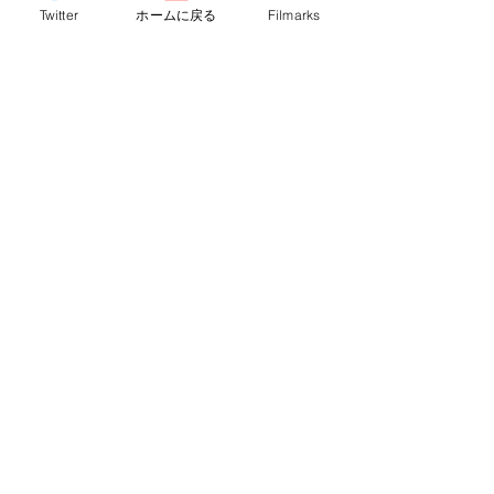
Twitter
ホームに戻る
Filmarks
そんなグロよしBGMよしストーリー
の“無さ”よし！！！……あと一つクリア
していれば私個人としては“確実に満
点”評価を下していたでしょう