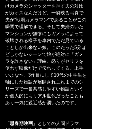
けカメラのシャッターを押す夫の対比
がカオスなんだけど、一瞬映る写真で
夫が“戦場カメラマン”であることがこの
瞬間で理解できる。そして夫婦のいた
マンションが無惨にもガメラによって
破壊される様子を車内でただ見ている
ことしか出来ない娘。このたった5分ほ
どしかないシーンで娘が絶対に「ガメ
ラを許さない」理由、怒りがセリフを
使わず映像だけで伝わってくる。上手
いよな〜。3作目にして10代の中学生を
軸にした物語が展開されこれまでのシ
リーズで一番共感しやすい物語という
か個人的にもリアル世代だったことも
あり一気に親近感が湧いたのです。
「思春期映画」
としての人間ドラマ、