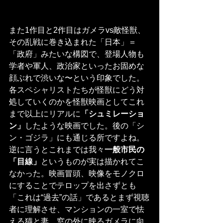
また1作目と2作目はガメラvs敵怪獣、
その乱戦に巻き込まれた「日本」＝
「政府」みたいな構図で、登場人物も
学者や軍人、政治家といったお固めな
顔ぶれで渋いな〜という印象でした。
各スペシャリストたちが怪獣にどう対
処していくのかを怪獣映画としてこれ
まで以上にリアルに
「シュミレーショ
ン」
したような映画でした。後の「シ
ン・ゴジラ」にも通じる所ですよね。
逆に言うとこれまでは我々
一般市民の
「目線」
というものが実は描かれてこ
なかった。映画冒頭、映像をモノクロ
にすることでテロップを出さずとも
「これは“過去”の話」であるとまず視聴
者に理解させ、マンションの一室で怯
える猫と妻、窓の外に映るガメラに向