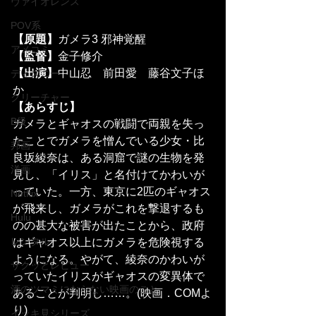
ヴァイオレンス
POV系
【原題】
ガメラ3 邪神覚醒
アメコミ
【監督】
金子修介
【出演】
中山忍　前田愛　藤谷文子ほ
ディズニー
か
クリーチャー
【あらすじ】
B級
ガメラとギャオスの戦闘で両親を失っ
たことでガメラを憎んでいる少女・比
邦画
良坂綾奈は、ある洞窟で謎の生物を発
洋画
見し、「イリス」と名付けてかわいが
っていた。一方、東京に2匹のギャオス
Netflix
が飛来し、ガメラがこれを撃退するも
Hulu
のの甚大な被害が出たことから、政府
レンタル
はギャオス以上にガメラを危険視する
ようになる。やがて、綾奈のかわいが
サクッとレビュー
っていたイリスがギャオスの変異体で
酒のツマミにならない映画のこと
あることが判明し……。(映画．COMよ
り)
イッキ見シリーズ