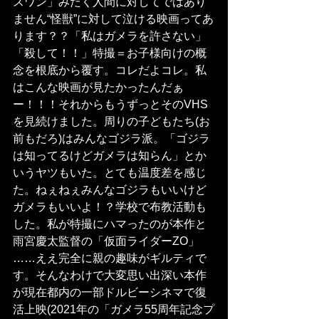
スワン」みたく人間に対してではあり
ません“怪獣”に対して泣ける映画ってあ
ります？？「私はガメラを許さない」
「殺して！！」特撮＝お子様向けの概
念を根底から覆す。コレだよコレ。私
はこんな映画が見たかったんだぁ
ー！！！それからもうずっとそのVHS
を見続けました。周りの子どもたち(お
前もだろ)はみんなゴジラ派。「ゴジラ
は知ってるけどガメラは知らん」とか
いうヤツもいた。とても温度差を感じ
た。ねぇねぇみんなゴジラもいいけど
ガメラもいいよ！？学校で布教活動も
した。私が特撮にハマったのが本作と
雨宮慶太監督の「仮面ライダーZO」
……ええ完全に親の趣味がギルティで
す。そんなわけで大変思い出深い本作
が現在都内の一部ドルビーシネマで復
活上映(2021年の「ガメラ55周年記念プ