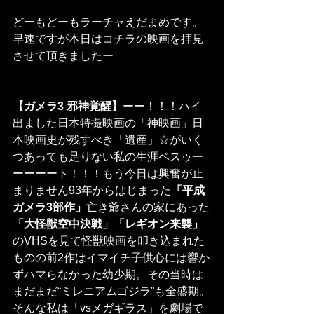
どーもどーもラーチャえだまめです。
早速ですが本日はコチラの映画を拝見
させて頂きましたー
【ガメラ3 邪神覚醒】
ーー！！！ハイ
出ました日本特撮映画の「神映画」日
本映画史が残すべき「遺産」☆がいく
つあっても足りない私の生涯ベスゥー
ーーーート！！！もう今日は興奮が止
まりません93年からはじまった
「平成
ガメラ3部作」
亡き爺さんの家にあった
「大怪獣空中決戦」「レギオン来襲」
のVHSを見て怪獣映画を叩き込まれた
ものの前2作はイマイチ子供心には響か
ずハマらなかった幼少期。その当時は
まだまだ“ミレニアムゴジラ”も全盛期。
そんな私は「vsメガギラス」を劇場で