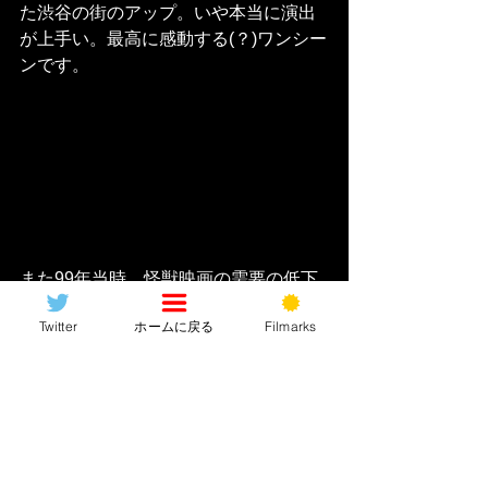
た渋谷の街のアップ。いや本当に演出
が上手い。最高に感動する(？)ワンシー
ンです。
また99年当時、怪獣映画の需要の低下
と「学校の怪談」「リング」と言った
Twitter
ホームに戻る
Filmarks
ホラー映画の人気が上昇していた年で
もあり本作はこれまで以上に
「ホラー
描写」
にもチカラを入れている。冒頭
の“ギャオスの死骸”、渋谷戦に登場する
目玉の飛び出たひん死のギャオス、み
んな大好き
“干からびた仲間由紀恵”
の
衝撃。あんなの子どもにはトラウマ必