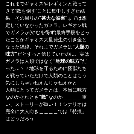
これまでギャオスやレギオンと戦って
きて“敵を倒す”ことに集中しすぎた結
果、その周りの
“甚大な被害”
までは想
定していなかったガメラ。レギオン戦
でガメラが(やむを得ず)最終手段をとっ
たことがギャオス大量発生の引き金と
なった経緯、それまでガメラは
“人類の
味方”
だとずっと信じていたのに、実は
ガメラは人類ではなく
“地球の味方”
だ
った…？？地球を守るために怪獣たち
と戦っていただけで人類のことはもう
気にしちゃいねえんじゃねえかと……
人類にとってガメラとは、本当に味方
なのかそれとも
“敵”
なのか＿＿＿＿重
い、ストーリーが重い！！シナリオは
完全に大人向き＿＿＿＿では「特撮」
はどうだろう