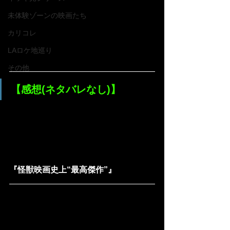
未体験ゾーンの映画たち
カリコレ
LAロケ地巡り
その他
【感想(ネタバレなし)】
『怪獣映画史上“最高傑作”』