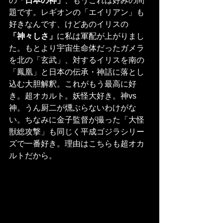
の
「日本の神」
、もうこれは好みの問
題です。レギオンの「エイリアン」も
好きなんです、けどあのイリスの
「神々しさ」
に私は軍配が上がりまし
た。もとより宇宙生命体だったガメラ
を北の「玄武」、対するイリスを南の
「鳳凰」と日本の伝承・神話に落とし
込む大胆解釈。これがもう最高に好
き。超オカルト。妖怪大好き。神vs
神。うん厨二が燻ぶらないわけがな
い。ちなみに金子監督が撮った「大怪
獣総攻撃」も同じく平成ゴジラシリー
ズで一番好き。理由はこちらも超オカ
ルトだから。