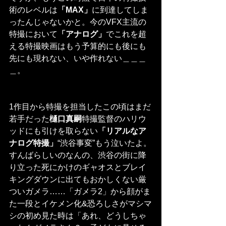
術のレベルは
「MAX」
に到達してしま
ったんじゃないかと。今のVFX主流の
特撮において
「アナログ」
でこれを超
える特撮映画はもう予算的にも後にも
先にも現れない、いや作れない＿＿＿
＿。
1作目から特撮を担当したこの頃はまだ
若手だった
樋口真嗣
特撮監督のハリウ
ッドにも引けを取らない
「リアルなア
ナログ特撮」
“渋谷事変”もう泣いたよ。
すんばらしいのなんの、渋谷の街に降
り立った死にかけのギャオスとブレイ
キングダウンに出てもおかしくない厳
ついガメラ……「ガメラ2」から顔がま
た一段とイケメン化&恐ろしさがマシマ
シの初め見た時は「あれ、どうしちゃ