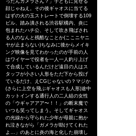
ったんガメラさん？」子どもに見せる
顔じゃねえ。その後ギャオスに当てる
はずの火の玉ストレートで倒壊する109
ビル、踏み潰される渋谷駅構内、炎に
包まれたハチ公、そして吹き飛ばされ
る人のなんと残酷なことか(ここニヤニ
ヤが止まらない)ちなみに後からメイキ
ング映像を見てわかったのが手前の人
はワイヤーで役者を一人一人釣り上げ
て合成しているんだけど遠目の人はス
タッフが小さい人形をただ下から投げ
ているだけ、えCGじゃないの？マジか
(さらに上空を飛ぶギャオスも人形)途中
カットインする通行人の二人組の女性
の「ウギャアアア〜！！」の断末魔で
いつも笑ってしまう。そしてギャオス
の光線から守られた少年が母親に抱か
れ泣きながら「ガメラが助けてくれた
よ…」のあとに炎の海と化した崩壊し