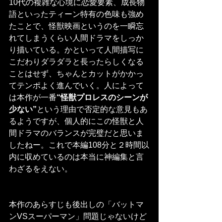
10代の複雑な心境に恋愛要素、成長物
語といったティーン特有の色味も強め
たことで、怪獣映画というのを一瞬忘
れてしまうくらい人間ドラマをしっか
り描いている。かといって人間描写に
こだわりダラダラと長ったらしくなる
ことはせず、ちゃんとカットがかかっ
てテンポよく進んでいく。人によって
は本作が一番
“怪獣プロレスのシーンが
少ない”
という理由で否定的な意見もあ
るようですが、個人的にこの怪獣と人
間ドラマのバランスが完璧だと思いま
したねー。これで本編108分と２時間以
内に収めているのは本当に神編集と言
わざるをえない。
本作のあらすじも後出しの「バットマ
ンVSスーパーマン」問題じゃないけど