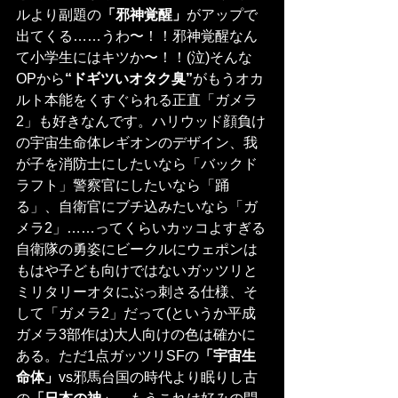
ルより副題の
「邪神覚醒」
がアップで
出てくる……うわ〜！！邪神覚醒なん
て小学生にはキツか〜！！(泣)そんな
OPから
“ドギツいオタク臭”
がもうオカ
ルト本能をくすぐられる正直「ガメラ
2」も好きなんです。ハリウッド顔負け
の宇宙生命体レギオンのデザイン、我
が子を消防士にしたいなら「バックド
ラフト」警察官にしたいなら「踊
る」、自衛官にブチ込みたいなら「ガ
メラ2」……ってくらいカッコよすぎる
自衛隊の勇姿にビークルにウェポンは
もはや子ども向けではないガッツリと
ミリタリーオタにぶっ刺さる仕様、そ
して「ガメラ2」だって(というか平成
ガメラ3部作は)大人向けの色は確かに
ある。ただ1点ガッツリSFの
「宇宙生
命体」
vs邪馬台国の時代より眠りし古