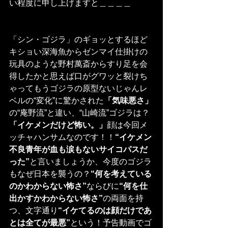
い程度に申し上げますと＿＿＿＿
「シン・ゴジラ」のギョッとするほど
キショい深海魚からゼンマイ仕掛けの
玩具のような野村萬斎からすり足を会
得したかと思えば口がグワッと裂けち
ゃってもうゴジラの原型ないじゃんレ
ベルの“変化”に驚かされた
「気味悪さ」
の“庵野流”と違い、“山崎流”ゴジラは？
「イケメンだけど怖い。」
顔は今回メ
ッチャハンサムなのです！！
“イケメン
不良青年が血も涙もないサイコパスだ
った”
と言いましょうか、今度のゴジラ
もなぜ日本を襲うの？
“何を考えている
のかわからない怖さ”
ならびに
“何を仕
出かすかわからない怖さ”
の両面を持
つ、文字通り
“イケてるのは顔だけであ
とは全てが最悪”
という！予告動画でゴ