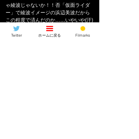
ゃ綾波じゃないか！！否「仮面ライダ
ー」で綾波イメージの浜辺美波だから
この程度で済んだのか……いやいや(汗)
そう、どう考えてもおかしいのです
よ。
“彼女が生きている”
これ自体に
“意
Twitter
ホームに戻る
Filmarks
味”
があるとしたら…？この考察に信ぴ
ょう性を持たせるとしたら、やはりそ
れは一瞬映りこむ彼女首筋の
“黒い刻
印”
のような謎の跡でしょう。ズバリ
“G
細胞”
に典子が侵されていることの暗示
なのでは？G細胞とは「VSビオラン
テ」で初めて登場した、その名の通
り“ゴジラ細胞”の略で、その細胞は
“驚
異的な再生能力”
を有しており、ゴジラ
はこの細胞で半ば不死身の存在として
君臨しえた、というもの。今作でもこ
の設定は踏襲されております。つまり
典子の体にこのG細胞が入り、驚異的な