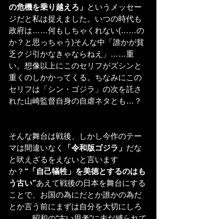
の危機を乗り越えろ」
というメッセー
ジだと私は捉えました。いつの時代も
政府は……何もしちゃくれない(……の
か？と思っちゃう)そんな中「誰かが貧
乏クジ引かなきゃならねえ」……重
い。想像以上にこのセリフがズシンと
重くのしかかってくる。ちなみにこの
セリフは「シン・ゴジラ」の次を託さ
れた山崎監督自身の自虐ネタとも…？
そんな舞台は戦後、しかし今作のテー
マは間違いなく
「令和版ゴジラ」
だな
と吠えざるをえないと言います
か？
“「自己犠牲」を美徳とするのはも
う古い”
あえて戦後の日本を舞台にする
ことで、お国の為にだとか誰かの為だ
とか言う前にまずは自分を大切にしろ
＿＿＿昭和の“古い思考”に未だ縛られて