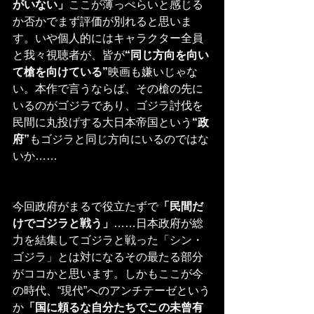
がいない」
ここが薄っぺらいと感じる
か否かでまず評価が別れると思いま
す。いや個人的にはキャラクター全員
と我々視聴者が、皆が
“同じ方向を向い
て槍を向けている”
映画も嫌いじゃな
い。本作で言うならば、その槍の先に
いるのがゴジラであり、ゴジラ討伐を
民間に丸投げする大日本帝国という
“政
府”
もゴジラと同じ方向にいるのではな
いか……
今回政府がまるで役立たずで
「民間だ
けでゴジラと戦う」
……日本政府が総
力を結集してゴジラと戦った「シン・
ゴジラ」とは対になるその最たる部分
がココかと思います。しかもここが今
の時代、“現代”へのアンチテーゼという
か
「国に頼るな自分たちでこの未曾有