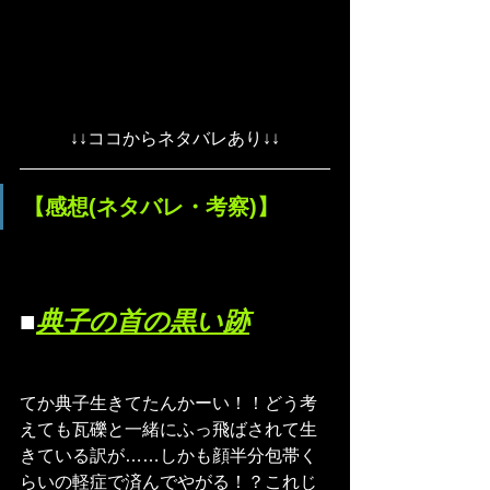
↓↓ココからネタバレあり↓↓
【感想(ネタバレ・考察)】
■
典子の首の黒い跡
てか典子生きてたんかーい！！どう考
えても瓦礫と一緒にふっ飛ばされて生
きている訳が……しかも顔半分包帯く
らいの軽症で済んでやがる！？これじ