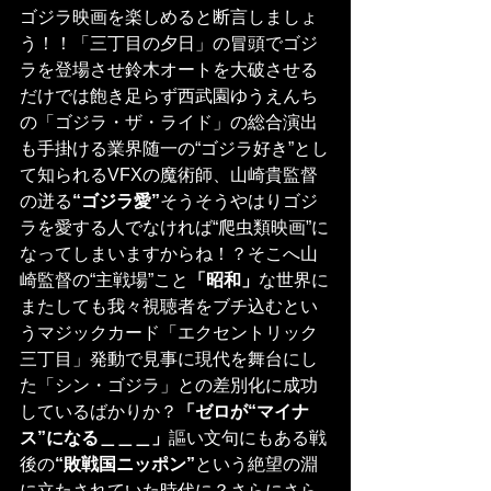
ゴジラ映画を楽しめると断言しましょ
う！！「三丁目の夕日」の冒頭でゴジ
ラを登場させ鈴木オートを大破させる
だけでは飽き足らず西武園ゆうえんち
の「ゴジラ・ザ・ライド」の総合演出
も手掛ける業界随一の“ゴジラ好き”とし
て知られるVFXの魔術師、山崎貴監督
の迸る
“ゴジラ愛”
そうそうやはりゴジ
ラを愛する人でなければ“爬虫類映画”に
なってしまいますからね！？そこへ山
崎監督の“主戦場”こと
「昭和」
な世界に
またしても我々視聴者をブチ込むとい
うマジックカード「エクセントリック
三丁目」発動で見事に現代を舞台にし
た「シン・ゴジラ」との差別化に成功
しているばかりか？
「ゼロが“マイナ
ス”になる＿＿＿」
謳い文句にもある戦
後の
“敗戦国ニッポン”
という絶望の淵
に立たされていた時代に？さらにさら