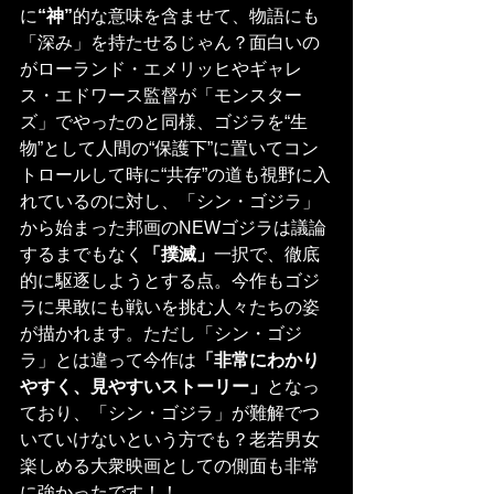
に
“神”
的な意味を含ませて、物語にも
「深み」を持たせるじゃん？面白いの
がローランド・エメリッヒやギャレ
ス・エドワース監督が「モンスター
ズ」でやったのと同様、ゴジラを“生
物”として人間の“保護下”に置いてコン
トロールして時に“共存”の道も視野に入
れているのに対し、「シン・ゴジラ」
から始まった邦画のNEWゴジラは議論
するまでもなく
「撲滅」
一択で、徹底
的に駆逐しようとする点。今作もゴジ
ラに果敢にも戦いを挑む人々たちの姿
が描かれます。ただし「シン・ゴジ
ラ」とは違って今作は
「非常にわかり
やすく、見やすいストーリー」
となっ
ており、「シン・ゴジラ」が難解でつ
いていけないという方でも？老若男女
楽しめる大衆映画としての側面も非常
に強かったです！！