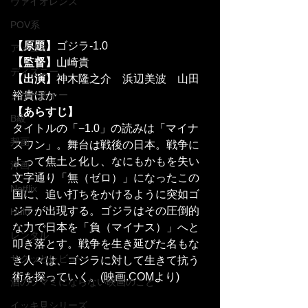
ヴァイオレンス
POV系
【原題】
ゴジラ-1.0
アメコミ
【監督】
山崎貴
ディズニー
【出演】
神木隆之介　浜辺美波　山田
裕貴ほか
クリーチャー
【あらすじ】
B級
タイトルの「−1.0」の読みは「マイナ
邦画
スワン」。舞台は戦後の日本。戦争に
よって焦土と化し、なにもかもを失い
洋画
文字通り「無（ゼロ）」になったこの
Netflix
国に、追い打ちをかけるように突如ゴ
ジラが出現する。ゴジラはその圧倒的
Hulu
な力で日本を「負（マイナス）」へと
レンタル
叩き落とす。戦争を生き延びた名もな
サクッとレビュー
き人々は、ゴジラに対して生きて抗う
術を探っていく。(映画.COMより)
酒のツマミにならない映画のこと
イッキ見シリーズ