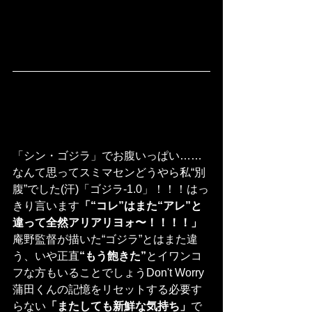
「シン・ゴジラ」でお腹いっぱい……
なんて思ってスミマセンどうやら私“別
腹”でした(汗)「ゴジラ-1.0」！！！はっ
きり言います
「“コレ”はまた“アレ”と
違って全然アリアリヨォ〜！！！！」
庵野監督が描いた“ゴジラ”とはまた違
う、いや正直
“もう飽きた”
とイワンコ
フな方もいることでしょうDon't Worry
蒲田くんの記憶をリセットする必要す
らない
「またしても新鮮な気持ち」
で