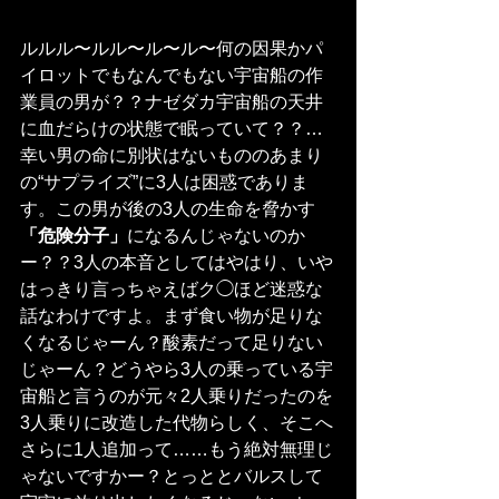
ルルル〜ルル〜ル〜ル〜何の因果かパ
イロットでもなんでもない宇宙船の作
業員の男が？？ナゼダカ宇宙船の天井
に血だらけの状態で眠っていて？？…
幸い男の命に別状はないもののあまり
の“サプライズ”に3人は困惑でありま
す。この男が後の3人の生命を脅かす
「危険分子」
になるんじゃないのか
ー？？3人の本音としてはやはり、いや
はっきり言っちゃえばク◯ほど迷惑な
話なわけですよ。まず食い物が足りな
くなるじゃーん？酸素だって足りない
じゃーん？どうやら3人の乗っている宇
宙船と言うのが元々2人乗りだったのを
3人乗りに改造した代物らしく、そこへ
さらに1人追加って……もう絶対無理じ
ゃないですかー？とっととバルスして