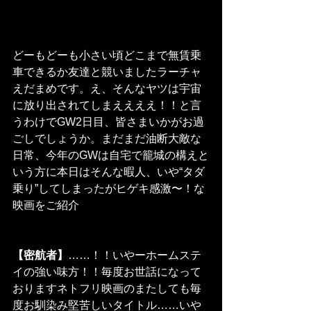
どーもどーも小さい頃どこまで無賃乗
車できるか友達と競いましたラーチャ
えだまめです。え、そんなヤツは宇宙
に放り出されてしまええええ！！と言
うわけでGW2日目、皆さまいかがお過
ごしでしょうか。まだまだ油断大敵な
日常、今年のGWは自宅で籠城の構えと
いう方に本日はそんな暇人、いや“タダ
乗り”してしまったがヒゲキ感激〜！な
映画をご紹介
【密航者】
……！！いやーホームステ
イの強い味方！！毎度お世話になって
おりますネトフリ映画のまたしても毎
度お馴染み堅苦しいタイトル……いや