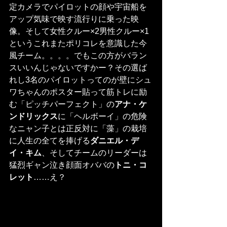
定カメラでパイロットの顔や宇宙船を
アップ気味で映す流行りに乗った映
像。そして女性クルー×2男性クルー×1
というこれまたポリコレを意識した今
風チーム。。。。でもこの方がバラン
スいいんじゃないですかー？その選ば
れし3名のパイロットってのが壁にシュ
ワちゃんのポスター貼って筋トレに励
む「ピッチパーフェクト」の
アナ・ケ
ンドリックス
に「ヘルボーイ」の危険
なニャン子とは正反対に「藻」の栽培
に人生の全てを捧げる
ダニエル・デ
イ・キム
、そしてチームのリーダーは
猛烈ギャン泣き顔面オババの
トニ・コ
レット
……え？