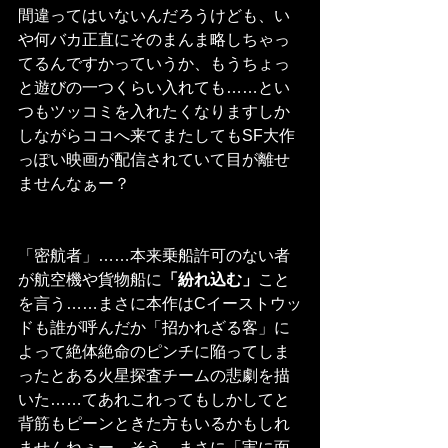
間違ってはいないんだろうけども、い
や何バカ正直にそのまんま略しちゃっ
てるんですかっていうか、もうちょっ
と遊びの一つくらい入れても……とい
つもツッコミを入れたくなりますしか
しながらココへ来てまたしてもSF大作
っぽい映画が配信されていて目が離せ
ませんなぁー？
「密航者」……本来乗船許可のない者
が航空機や貨物船に
「紛れ込む」
こと
を言う……まさに本作はCイーストウッ
ドも誰が呼んだか「招かれざる客」に
よって絶体絶命のピンチに陥ってしま
ったとある火星探査チームの悲劇を描
いた……てあれこれってもしかしてと
背筋もピーンときた方もいるかもしれ
ませんねぇー。そう、まさに「実に面