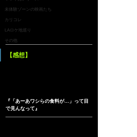
未体験ゾーンの映画たち
カリコレ
LAロケ地巡り
その他
【感想】
『「あーあワシらの食料が…」って目
で見んなって』