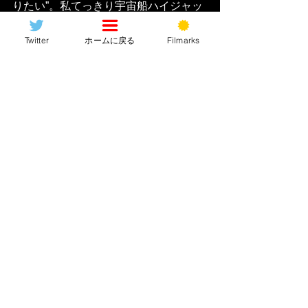
りたい”。私てっきり宇宙船ハイジャッ
クして今すぐ地球に帰還しやがれチキ
ショー！！とか叫びながら暴れだすの
Twitter
ホームに戻る
Filmarks
かと思ったんですけどね。そんなイイ
ヤツに3人も次第に心開いていくのです
が……
■
「全員全滅するか、一人を犠
牲して残りを救うか」究極の選
択