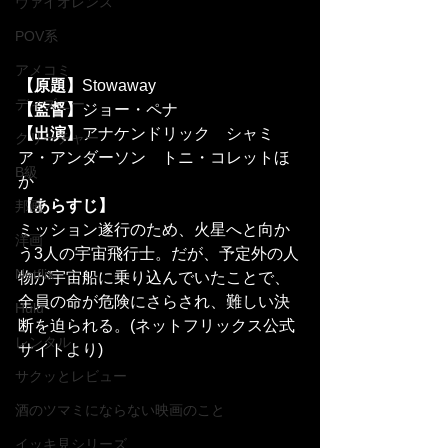
ヴァイオレンス
POV系
アメコミ
【原題】
Stowaway
ディズニー
【監督】
ジョー・ペナ
【出演】
アナケンドリック　シャミ
クリーチャー
ア・アンダーソン　トニ・コレットほ
B級
か
【あらすじ】
邦画
ミッション遂行のため、火星へと向か
洋画
う3人の宇宙飛行士。だが、予定外の人
Netflix
物が宇宙船に乗り込んでいたことで、
全員の命が危険にさらされ、難しい決
Hulu
断を迫られる。(ネットフリックス公式
レンタル
サイトより)
サクッとレビュー
酒のツマミにならない映画のこと
イッキ見シリーズ