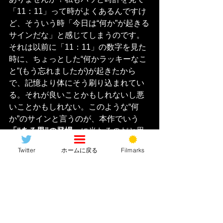
「11：11」って時がよくあるんですけ
ど、そういう時「今日は“何か”が起きる
サインだな」と感じてしまうのです。
それは以前に「11：11」の数字を見た
時に、ちょっとした“何かラッキーなこ
と”(もう忘れましたが)が起きたから
で、記憶より体にそう刷り込まれてい
る。それが良いことかもしれないし悪
いことかもしれない。このような“何
か”のサインと言うのが、本作でいう
「“ある男”の登場」
に当たるのだと思
いました。まぁ思いっきりBADなサイ
Twitter
ホームに戻る
Filmarks
ンですが。