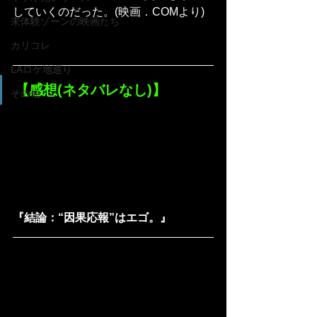
していくのだった。(映画．COMより)
未体験ゾーンの映画たち
カリコレ
LAロケ地巡り
【感想(ネタバレなし)】
その他
『結論：“因果応報”はエゴ。』