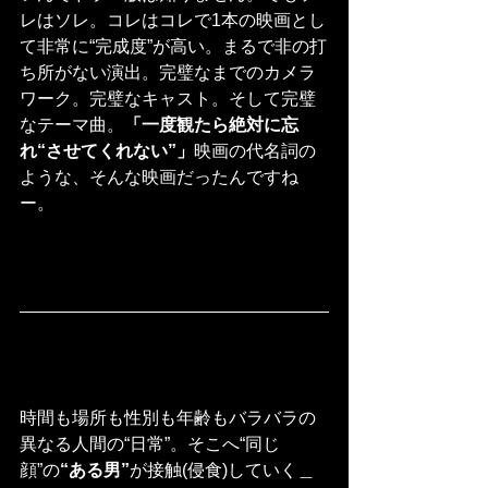
レはソレ。コレはコレで1本の映画とし
て非常に“完成度”が高い。まるで非の打
ち所がない演出。完璧なまでのカメラ
ワーク。完璧なキャスト。そして完璧
なテーマ曲。
「一度観たら絶対に忘
れ“させてくれない”」
映画の代名詞の
ような、そんな映画だったんですね
ー。
時間も場所も性別も年齢もバラバラの
異なる人間の“日常”。そこへ“同じ
顔”の
“ある男”
が接触(侵食)していく＿