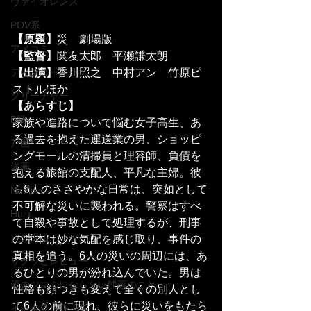
ヴァイオレンス
POV系
【原題】
災　劇場版
アメコミ
【監督】
関友太郎　平瀬謙太朗
ディズニー
【出演】
香川照之　中村アン　竹原ピ
ストルほか
クリーチャー
【あらすじ】
B級
家族や進路について悩む女子高生、あ
る過去を抱えた運送業の男、ショッピ
邦画
ングモールの清掃員と理容師、負債を
洋画
抱える旅館の支配人、平凡な主婦。彼
ら6人のささやかな日常は、突如として
Netflix
不可解な災いに襲われる。警察はすべ
Hulu
て自殺や事故として処理するが、刑事
レンタル
の堂本は妙な気配を感じ取り、事件の
真相を追う。6人の災いの周辺には、あ
サクッとレビュー
るひとりの男が紛れ込んでいた。男は
酒のツマミにならない映画のこと
性格も顔つきも変えて全くの別人とし
て6人の前に現れ、彼らに災いをもたら
イッキ見シリーズ