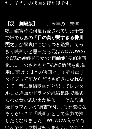
た、そうこの映画を観た後です。
【災　劇場版】
＿＿。今年の「未体
験」鑑賞時に何度も流されていた予告
で嫌でもあの
「目の奥が闇すぎる香川
照之」
が脳裏にこびりつき鑑賞。てっ
きり映画かと思ったら元はWOWOWの
全6話の連続ドラマの
“再編集”
長編映画
化……このもともとTV放送数話を劇場
用に“繋げて”1本の映画として売り出す
タイプって前からどうも好きになれな
くて。昔に長編映画だと思ってレンタ
ルした洋画がドラマの総編集版で裏切
られた苦い思い出が蘇る……そんな連
続ドラマという“肩書”がむしろ邪魔にな
るくらい？？「映画」として全力で推
したくなりました。WOWOW入ってな
いんでドラマ版は知りません。でもソ