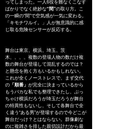
ってしまった。一人6役を難なくこなす
ばかりでなく絶妙な
“間”
の取り方。こ
の一瞬の“間”で空気感が一気に変わる。
「キモチワルイ。」人が無意識的に感
じ取る危険センサーが反応する。
舞台は東京、横浜、埼玉、茨
木、、、、複数の登場人物の数だけ複
数の舞台が登場して混乱するのでは？
と懸念を抱く方もいるかもしれない。
これが全くノーストレスで、まず交代
の
「順番」
が完全に決まっているから
もうバカな私でも整理できたし、ぶっ
ちゃけ横浜だろうが埼玉だろうが舞台
の特異性もないし、そして各舞台で全
く違う“ある男”が登場するので今どこが
舞台だっけ？とはならない。群像劇な
のに複雑さを排した親切設計だから最