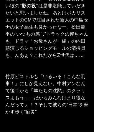
い彼の
“影の役”
は是非堪能していだき
たいと思いましたね。あとはポカリス
エットのCMで注目された新人の中島セ
ナの女子高生も良かったなー。松田龍
平の“いつもの感じ”トラックの運ちゃん
も、ドラマ「お母さんが一緒」の内田
慈演じるショッピングモールの清掃員
も、んあぁ？これだからZ世代は……
竹原ピストルも「いるいる！こんな刑
事！」にしか見えない。中村アンなん
て後半から「羊たちの沈黙」のクラリ
スよもう……だからみんなはまり役な
んだってぇ！？そして彼らの“日常”を脅
かす歩く“厄災”