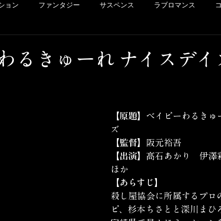
ション
ファンタジー
サスペンス
ラブロマンス
リー
ドラマ
ヴァイオレンス
POV系
アメコミ
わるきゅーれ ナイスデイ
洋画
Netflix
Hulu
レンタル
サクッとレビュ
【原題】
ベイビーわるきゅ
イッキ見シリーズ
未体験ゾーンの映画たち
カリコレ
ズ
【監督】
阪元裕吾
【出演】
髙石あかり　伊澤
ほか
【あらすじ】
殺し屋協会に所属するプロ
ビ、杉本ちさとと深川まひ