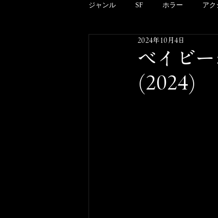
ジャンル
SF
ホラー
アク
2024年10月4日
アニメーション
ドキュメンタ
ベイビー
(2024)
クリーチャー
B級
邦画
酒のツマミにならない映画のこと
その他