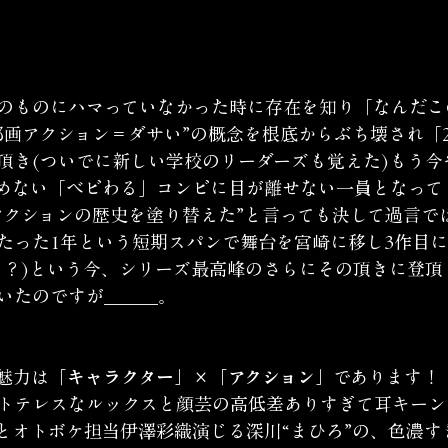
のものにハマっていなかった時に存在を知り「なんだこ
邦画アクション＝ダサい”の概念を根底からぶち壊され「
頂き(ついでに新しい学校のリーダーズも覚えた)もう今
めない「ベビわる」コンビに目が離せない一員となって
アクションの歴史を塗り替えた”と言っても決して過言で
たった1年という短期スパンで舞台を宮崎に移し3作目
！？)という今、シリーズ最高峰のさらにその頂きに登頂
いたのですが＿＿＿。
魅力は
「キャラクター」×「アクション」
であります！
トテレスなルックスと顔芸の高低差ありすぎて耳キーン
”とオトボケ担当伊澤彩織演じる深川“まひろ”の、色濃