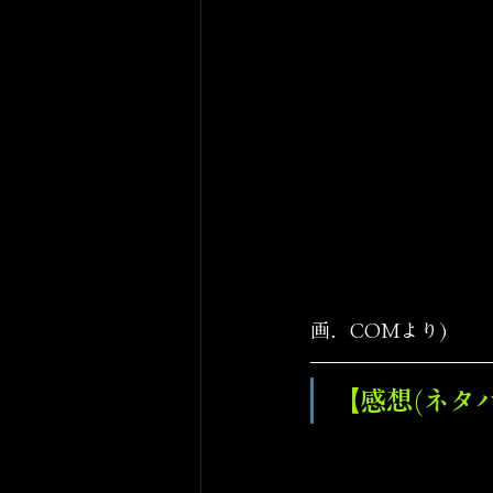
画．COMより)
【感想(ネタ