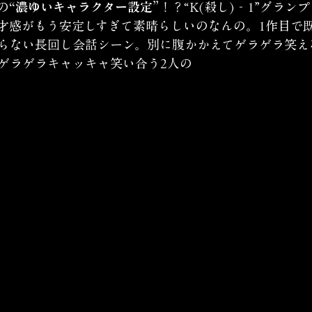
の
“濃ゆいキャラクター設定”
！？“K(殺し)‐1”グラン
才感がもう安定しすぎて素晴らしいのなんの。1作目で
らない長回し会話シーン。別に腹かかえてゲラゲラ笑え
ゲラゲラキャッキャ笑い合う2人の