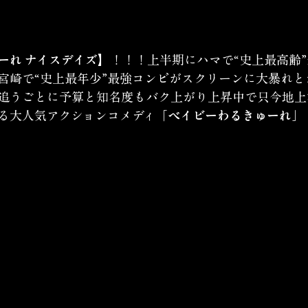
ーれ ナイスデイズ】
！！！上半期にハマで“史上最高齢
宮崎で“史上最年少”最強コンビがスクリーンに大暴れと
追うごとに予算と知名度もバク上がり上昇中で只今地上
る大人気アクションコメディ
「ベイビーわるきゅーれ」