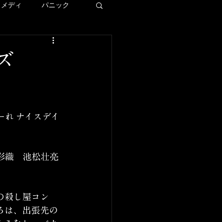
コメディ
パニック
ディズニー
ズ
ー
ーれ ナイスデイ
LAロケ地巡り
彩織　池松壮亮
の殺し屋コン
ろは、出張先の