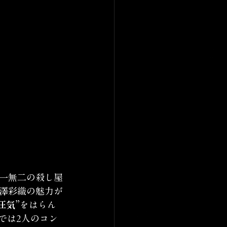
一無二の殺し屋
澤彩織の魅力が
狂気”
をはらん
では2人のコン