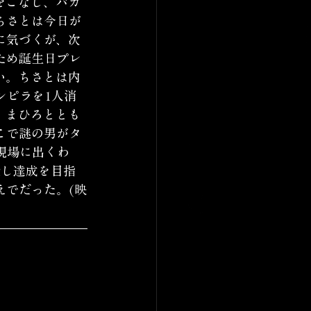
をこなし、バカ
ちさとは今日が
に気づくが、次
ため誕生日プレ
い。ちさとは内
ンピラを1人消
、まひろととも
こで謎の男がタ
現場に出くわ
殺し達成を目指
えでだった。(映