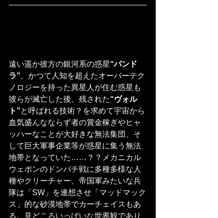
遠い遥か彼方の銀河系の惑星
“パンド
ラ”
。かつて人知を超えたオーバーテク
ノロジーを持った異星人が住む惑星も
彼らが滅亡した後、残された
“ヴォル
ト”
と呼ばれる技術？を求めて宇宙から
血気盛んなならず者の賞金稼ぎやヒャ
ッハーなことが大好きな無法集団、そ
して巨大軍事企業等が惑星に集う無法
地帯となっていた……？？メカニカル
ウェポンのドンパチ戦に多種多様な人
種やクリーチャー、帝国軍みたいな兵
隊は「SW」を連想させ「マッドマック
ス」的な砂漠地帯でカーチェイスもあ
る。見どころいっぱいな世界観であり