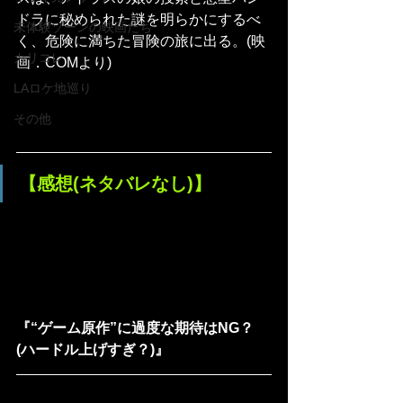
ドラに秘められた謎を明らかにするべ
未体験ゾーンの映画たち
く、危険に満ちた冒険の旅に出る。(映
カリコレ
画．COMより)
LAロケ地巡り
その他
【感想(ネタバレなし)】
『“ゲーム原作”に過度な期待はNG？
(ハードル上げすぎ？)』