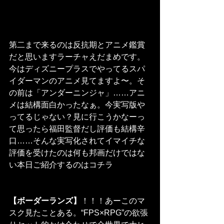
第二まで来るのは反抗期とアニメ鑑賞
だと思いますラーチャえだまめです。
今はディズニープラスでやってるスパ
イダーマンのアニメ見てますよ〜。そ
の前は「アンダーニンジャ」……アニ
メは結構面白かったなぁ。今実写版や
ってるじゃない？見に行こうかなーっ
て思ったら福田監督だし評価も結構辛
口……そんな実写化されてイマイチな
評価を受けたのは何も邦画だけではな
い本日ご紹介するのはコチラ
【ボーダーランズ】
！！！あーこのマ
スク見たことある。“FPS×RPG”の欲張