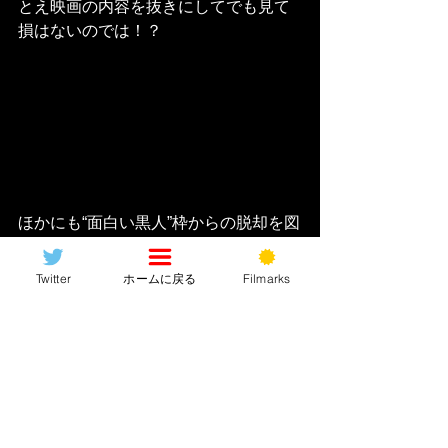
とえ映画の内容を抜きにしてでも見て
損はないのでは！？
ほかにも“面白い黒人”枠からの脱却を図
ったか？冗談の効かないガチガチの軍
人
“ローランド”
役に
ケヴィン・ハー
Twitter
ホームに戻る
Filmarks
ト
、原作の顔的な“サイコ”マスクを被っ
た大柄の
“クリーグ”
に「クリード」で
ドルフ・ラングレンの息子を演じた
フ
ロリアン・ムンテアヌ
、「バービー」
「65」
の人気子役
アリアナ・グリーン
ブラット
がウサ耳のおてんば娘
“タイニ
ー”
を、さらに「スーパーマリオ」のク