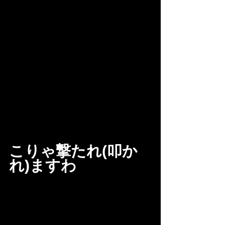
こりゃ撃たれ(叩か
れ)ますわ