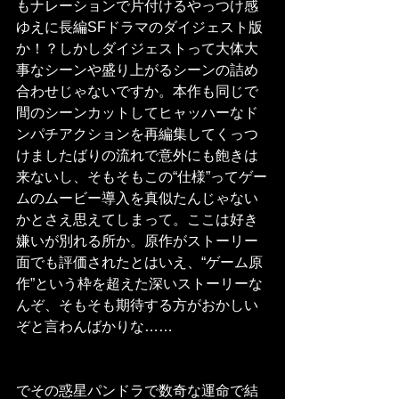
もナレーションで片付けるやっつけ感
ゆえに長編SFドラマのダイジェスト版
か！？しかしダイジェストって大体大
事なシーンや盛り上がるシーンの詰め
合わせじゃないですか。本作も同じで
間のシーンカットしてヒャッハーなド
ンパチアクションを再編集してくっつ
けましたばりの流れで意外にも飽きは
来ないし、そもそもこの“仕様”ってゲー
ムのムービー導入を真似たんじゃない
かとさえ思えてしまって。ここは好き
嫌いが別れる所か。原作がストーリー
面でも評価されたとはいえ、“ゲーム原
作”という枠を超えた深いストーリーな
んぞ、そもそも期待する方がおかしい
ぞと言わんばかりな……
でその惑星パンドラで数奇な運命で結