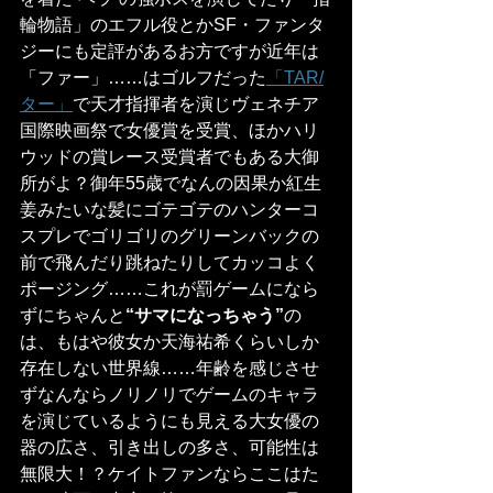
輪物語」のエフル役とかSF・ファンタ
ジーにも定評があるお方ですが近年は
「ファー」……はゴルフだった
「TAR/
ター」
で天才指揮者を演じヴェネチア
国際映画祭で女優賞を受賞、ほかハリ
ウッドの賞レース受賞者でもある大御
所がよ？御年55歳でなんの因果か紅生
姜みたいな髪にゴテゴテのハンターコ
スプレでゴリゴリのグリーンバックの
前で飛んだり跳ねたりしてカッコよく
ポージング……これが罰ゲームになら
ずにちゃんと
“サマになっちゃう”
の
は、もはや彼女か天海祐希くらいしか
存在しない世界線……年齢を感じさせ
ずなんならノリノリでゲームのキャラ
を演じているようにも見える大女優の
器の広さ、引き出しの多さ、可能性は
無限大！？ケイトファンならここはた