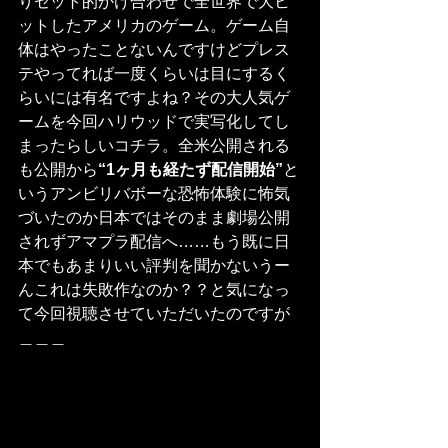
りセット的かけ合わせで全世界で大ヒ
ットしたアメリカのゲーム。ゲーム自
体はやったことないんですけどプレス
テやってれば一度くらいは目にするく
らいには有名ですよね？その大人気ゲ
ームを今回ハリウッドで実写化してし
まったらしいコチラ。全米公開される
も公開から
“1ヶ月も経たず配信開始”
と
いうアンビリバボーな恐怖体験に怖気
づいたのか日本ではそのまま劇場公開
されずアマプラ配信へ……もう既に日
本でもあまりいい評判を聞かないうー
んこれは失敗作なのか？？と気になっ
て今回視聴させていただいたのですが
＿＿＿