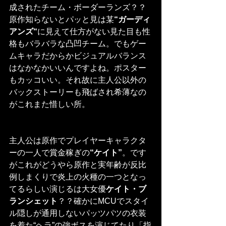
成されたチーム・ボーダーランズ？？
原作知らないとパッと見は某
“ガーディ
アンズ“
に見えて仕方がない見た目も性
格もバラバラな凸凹チーム。でもゲー
ムキャラだからかビジュアルバランス
はなかなかいいんですよね。ポスター
もカッコいい。それ故に主人公以外の
バックストーリーも飛ばされ希薄なの
がこれまた惜しい所。
主人公は原作でプレイヤーキャラクタ
ーの一人で賞金稼ぎの
“ケイト”
。です
がこれがどうやら原作と実年齢が反比
例しまくりで炎上の火種の一つとなっ
てるらしい演じるは大女優
ケイト・ブ
ランシェット
？？確かにMCUでスタイ
ル隠しが通用しないパッツパツの衣装
を着た“ヘラ”の強ボスを演じてたり「指