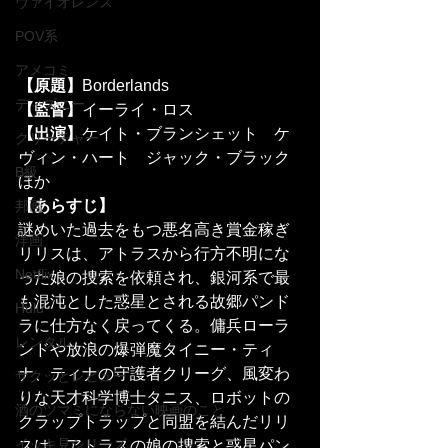
ヴァイオレンス
POV系
アメコミ
【原題】
Borderlands
ディズニー
【監督】
イーライ・ロス
【出演】
ケイト・ブランシェット　ケ
クリーチャー
ヴィン・ハート　ジャック・ブラック
B級
ほか
【あらすじ】
邦画
謎めいた過去をもつ悪名高き賞金稼ぎ
洋画
リリスは、アトラスから行方不明にな
Netflix
った娘の捜索を依頼され、銀河系で最
も混沌とした惑星とされる故郷パンド
Hulu
ラに仕方なく戻ってくる。傭兵ローラ
レンタル
ンドや放浪の爆弾魔タイニー・ティ
ナ、ティナの守護者クリーグ、風変わ
サクッとレビュー
りな天才科学博士タニス、ロボットの
酒のツマミにならない映画のこと
クラップトラップと同盟を結んだリリ
イッキ見シリーズ
スは、アトラスの娘の捜索と惑星パン