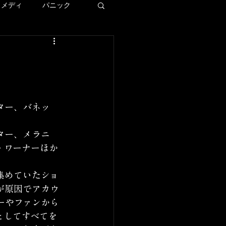
コメディ
パニック
ディズニー
ー
ター、バネッ
LAロケ地巡り
ター、メラニ
・ワーナーほか
集めていたショ
が原因でアカウ
ーやファンから
としてすべてを