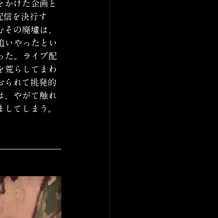
をかけた企画と
配信を決行す
むその廃墟は、
追いやったとい
った。ライブ配
を荒らしてまわ
おられて挑発的
は、やがて触れ
ましてしまう。