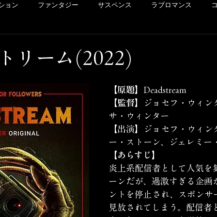
ション
ファンタジー
サスペンス
ラブロマンス
リー
ドラマ
ヴァイオレンス
POV系
アメコミ
リーム(2022)
洋画
Netflix
Hulu
レンタル
サクッとレビュ
【原題】
Deadstream
【監督】
ジョセフ・ウィン
サ・ウィンター
イッキ見シリーズ
未体験ゾーンの映画たち
カリコレ
【出演】ジョセフ・ウィン
ー・ストーン、ジェレミー
【あらすじ】
炎上系配信者として人気を
ーンだが、過激すぎる企画
ントを停止され、スポンサ
見放されてしまう。配信者