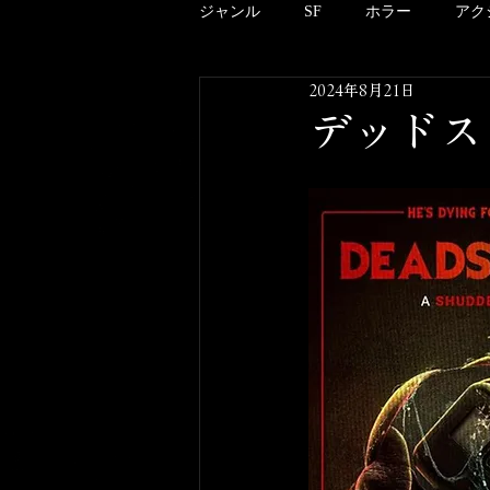
ジャンル
SF
ホラー
アク
2024年8月21日
アニメーション
ドキュメンタ
デッドスト
クリーチャー
B級
邦画
酒のツマミにならない映画のこと
その他