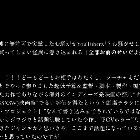
に無許可で突撃したお騒がせYouTuberが？お騒がせ
買ってしまい怪異に巻き込まれる
「全部お前のせいだよ
】
！！！どーもどーもお相手はわたくし、ラーチャえだ
とでやって参りました超低予算＆監督・脚本・製作・編
た力作でありながら海外のインディーズ系映画の祭典“
SXSW)映画祭”で高い評価を得たという？劇場チラシに
・プロジェクト」”なんて書き込みまでされているでは
からジワジワと話題沸騰していた今作
。“POVホラー”
な
ぎたジャンルかと思いきや、ここまで話題になっている
…と思っていたのですが