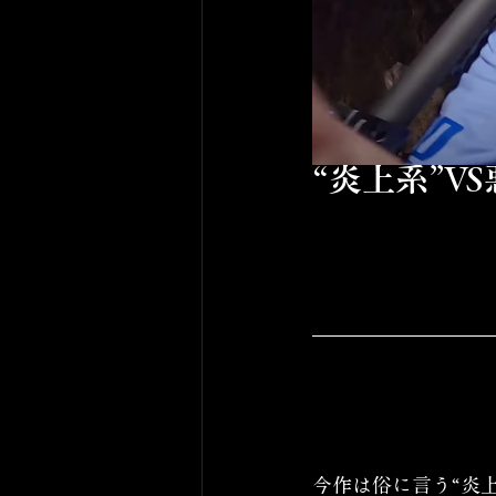
“炎上系”V
今作は俗に言う“炎上