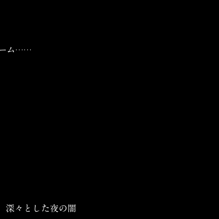
ーム……
、深々とした夜の闇