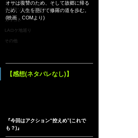
オサは復讐のため、そして故郷に帰る
未体験ゾーンの映画たち
ため、人生を懸けて修羅の道を歩む。
(映画．COMより)
カリコレ
LAロケ地巡り
その他
【感想(ネタバレなし)】
『今回はアクション“控えめ”(これで
も？)』