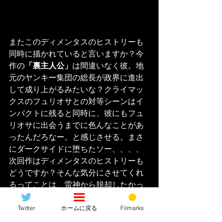
またこのディメンタスのヒストリーも
同時に描かれていると言いますか？今
作の
「裏主人公」
は間違いなく彼。地
元のヤンキー集団の総長が政界に進出
して成り上がるみたいな？クライマッ
クスのフュリオサとの対等シーンはイ
ンパクトに残ると同時に、彼にもフュ
リオサに出会うまでに色んなことがあ
ったんだろなー。と感じさせる。まさ
にダークサイドに堕ちたソー、、、、
次回作はディメンタスのヒストリーも
どうですか？そんな気分にさせてくれ
るってことは、雷神から脱却したかっ
たクリヘムの完全勝利か？
Twitter
ホームに戻る
Filmarks