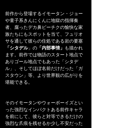
前作から登場するイモータン・ジョー
や童子系きんにくんに地獄の指揮奏
者、腐ったデカ鼻ビーチクの愉快な家
族たちにもスポットを当て、フュリオ
サを通して彼らの住処である岩の要塞
「シタデル
」の
「内部事情」
も描かれ
ます。前作では物語のスタート地点で
ありゴール地点でもあった「シタデ
ル」、そしてほぼ名前だけだった「ガ
スタウン」等、より世界観の広がりを
堪能できる。
そのイモータンやウォーボーイズとい
った強烈なインパクトある前作キャラ
を前にして、彼らと対等できるだけの
強烈な爪痕を残せるか少し不安だった