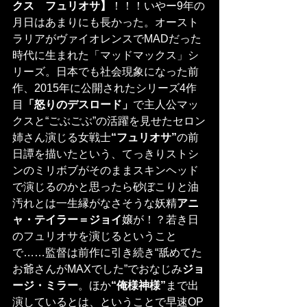
クス　フュリオサ】
！！！いやー9年の
月日はあまりにも長かった。オースト
ラリアがヴァイオレンスでMADだった
時代に生まれた「マッドマックス」シ
リーズ。日本でも社会現象になった前
作、2015年に公開されたシリーズ4作
目
「怒りのデスロード」
で主人公マッ
クスと“ごぶごぶ”の活躍を見せたセロン
姉さん演じる女戦士
“フュリオサ”
の前
日譚を描いたという、てっきりストシ
ンのミリボブがそのままスキンヘッド
で演じるのかと思ったら砂ぼこりと油
汚れとは一生縁がなさそうな妖精
アニ
ャ・テイラー＝ジョイ
嬢が！？若き日
のフュリオサを演じるということ
で……監督は前作に引き続き“舐めてた
お爺さんがMAXでした”でおなじみ
ジョ
ージ・ミラー
。ほか
“俺様神様”
まで出
演しているとは、ということで早速OP