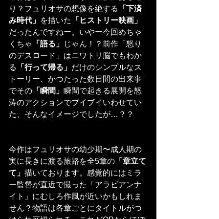
り？フュリオサの想像を絶する
「下済
み時代」
を描いた
「ヒストリー映画」
だったんですねー。いやー今回めちゃ
くちゃ
「語る」
じゃん！？前作「怒り
のデスロード」はニワトリ脳でもわか
る
「行って帰る」
だけのシンプルなス
トーリー、かつたった数日間の出来事
でその
「瞬間」
瞬間で起きる展開を怒
涛のアクションでブイブイいわせてい
た、そんなイメージでしたが…？？
今作はフュリオサの幼少期〜成人期の
実に長きに渡る旅路を全5章の
「章立て
て」
描いております。感覚的にはミラ
ー監督が直近で撮った「アラビアンナ
イト」にむしろ作風が近いかもしれま
せん？物語は各章ごとにタイトルがつ