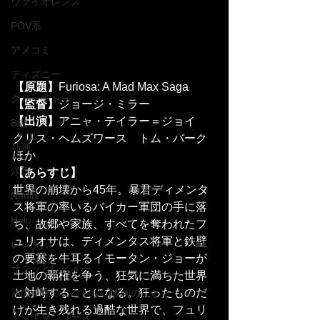
ヴァイオレンス
POV系
アメコミ
ディズニー
【原題】
Furiosa: A Mad Max Saga
クリーチャー
【監督】
ジョージ・ミラー
【出演】
アニャ・テイラー＝ジョイ　
B級
クリス・ヘムズワース　トム・バーク
邦画
ほか
洋画
【あらすじ】
世界の崩壊から45年。暴君ディメンタ
Netflix
ス将軍の率いるバイカー軍団の手に落
Hulu
ち、故郷や家族、すべてを奪われたフ
ュリオサは、ディメンタス将軍と鉄壁
レンタル
の要塞を牛耳るイモータン・ジョーが
サクッとレビュー
土地の覇権を争う、狂気に満ちた世界
と対峙することになる。狂ったものだ
酒のツマミにならない映画のこと
けが生き残れる過酷な世界で、フュリ
イッキ見シリーズ