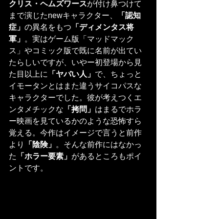
クリス・ヘムズワース
が付け鼻つけて
まで演じたnewキャラクター、
「認知
症」
の異名をもつ
「ディメンタス将
軍」
。実はゲーム版「マッドマック
ス」やコミック版で既に名前が出てい
たらしいですが、いやー初登場から見
た目以上に
「ヤバい人」
で、ちょっと
イモータンとはまた違うサイコパスな
キャラクターでした。彼が考えつくエ
ンタメチックな
「拷問」
はまるでホラ
ー映画を見ているかのような恐怖すら
覚える。今作はイメージで言うと前作
より
「陰険」
。そんな前作にはなかっ
た
「ホラー要素」
があるところもポイ
ントです。