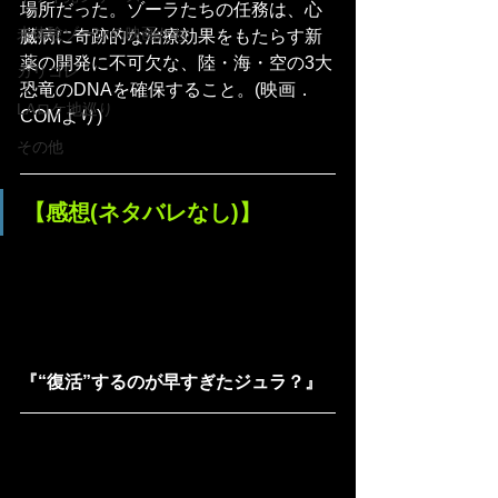
場所だった。ゾーラたちの任務は、心
未体験ゾーンの映画たち
臓病に奇跡的な治療効果をもたらす新
薬の開発に不可欠な、陸・海・空の3大
カリコレ
恐竜のDNAを確保すること。(映画．
LAロケ地巡り
COMより)
その他
【感想(ネタバレなし)】
『“復活”するのが早すぎたジュラ？』