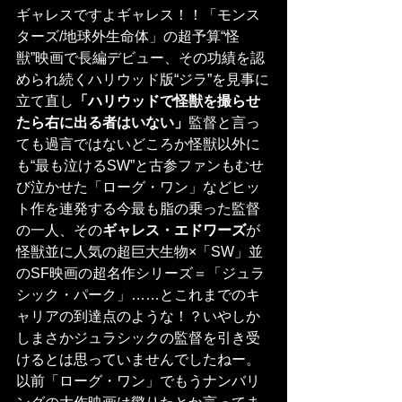
ギャレスですよギャレス！！「モンス
ターズ/地球外生命体」の超予算“怪
獣”映画で長編デビュー、その功績を認
められ続くハリウッド版“ジラ”を見事に
立て直し
「ハリウッドで怪獣を撮らせ
たら右に出る者はいない」
監督と言っ
ても過言ではないどころか怪獣以外に
も“最も泣けるSW”と古参ファンもむせ
び泣かせた「ローグ・ワン」などヒッ
ト作を連発する今最も脂の乗った監督
の一人、その
ギャレス・エドワーズ
が
怪獣並に人気の超巨大生物×「SW」並
のSF映画の超名作シリーズ＝「ジュラ
シック・パーク」……とこれまでのキ
ャリアの到達点のような！？いやしか
しまさかジュラシックの監督を引き受
けるとは思っていませんでしたねー。
以前「ローグ・ワン」でもうナンバリ