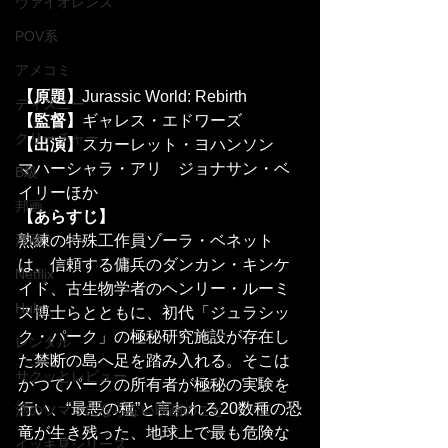
ヴァイオレンス
POV系
アメコミ
【原題】
Jurassic World: Rebirth
ディズニー
【監督】
ギャレス・エドワーズ
クリーチャー
【出演】
スカーレット・ヨハンソン　
マハーシャラ・アリ　ジョナサン・ベ
B級
イリーほか
邦画
【あらすじ】
熟練の特殊工作員ゾーラ・ベネット
洋画
は、信頼する傭兵のダンカン・キンケ
Netflix
イド、古生物学者のヘンリー・ルーミ
Hulu
ス博士らとともに、初代「ジュラシッ
ク・パーク」の極秘研究施設が存在し
レンタル
た禁断の島へ足を踏み入れる。そこは
サクッとレビュー
かつてパークの所有者が極秘の実験を
行い、“最悪の種”と言われる20数種の恐
酒のツマミにならない映画のこと
竜が生き残った、地球上で最も危険な
イッキ見シリーズ