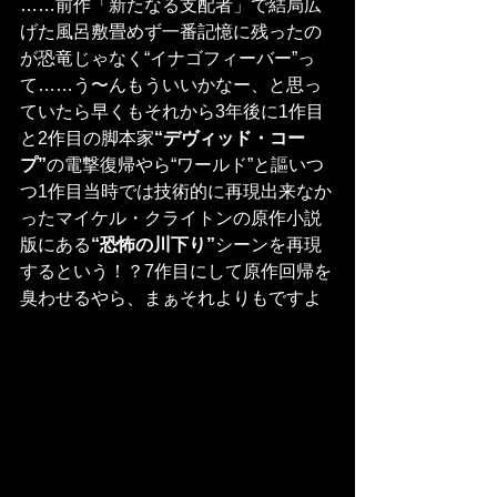
……前作「新たなる支配者」で結局広
げた風呂敷畳めず一番記憶に残ったの
が恐竜じゃなく“イナゴフィーバー”っ
て……う〜んもういいかなー、と思っ
ていたら早くもそれから3年後に1作目
と2作目の脚本家
“デヴィッド・コー
プ”
の電撃復帰やら“ワールド”と謳いつ
つ1作目当時では技術的に再現出来なか
ったマイケル・クライトンの原作小説
版にある
“恐怖の川下り”
シーンを再現
するという！？7作目にして原作回帰を
臭わせるやら、まぁそれよりもですよ