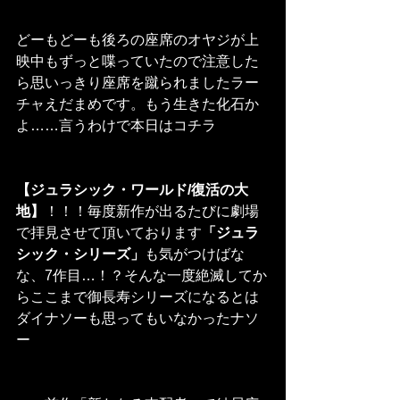
どーもどーも後ろの座席のオヤジが上
映中もずっと喋っていたので注意した
ら思いっきり座席を蹴られましたラー
チャえだまめです。もう生きた化石か
よ……言うわけで本日はコチラ
【ジュラシック・ワールド/復活の大
地】
！！！毎度新作が出るたびに劇場
で拝見させて頂いております
「ジュラ
シック・シリーズ」
も気がつけばな
な、7作目…！？そんな一度絶滅してか
らここまで御長寿シリーズになるとは
ダイナソーも思ってもいなかったナソ
ー