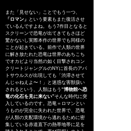
また「見せない」ことでもう一つ、
「ロマン」
という要素もまた復活させ
ているんですよね。もう7作目となると
スクリーンで恐竜が出てきてもさほど
驚かないし実際本作の世界でも同様の
ことが起きている。前作で人類の世界
に解き放たれた恐竜は世界のあちこち
でオカピより当然の如く目撃されコン
クリートジャングルのNYに首長のアパ
トサウルスが出現しても「渋滞させて
んじゃねえよ〜！」と迷惑な害獣扱い
されるという、人類はもう
“博物館へ恐
竜の化石を見に来ない”
そんな時代に突
入しているのです。恐竜＝ロマンとい
うものが完全に失われた世界で、恐竜
が人類の支配環境から逃れるために密
集している赤道直下の熱帯地帯に足を