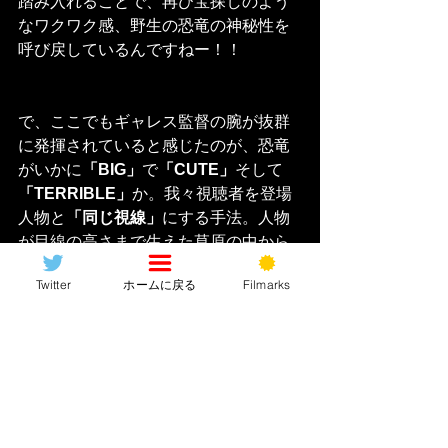
踏み入れることで、再び宝探しのよう
なワクワク感、野生の恐竜の神秘性を
呼び戻しているんですねー！！
で、ここでもギャレス監督の腕が抜群
に発揮されていると感じたのが、恐竜
がいかに
「BIG」
で
「CUTE」
そして
「TERRIBLE」
か。我々視聴者を登場
人物と
「同じ視線」
にする手法。人物
が目線の高さまで生えた草原の中から
ぐわっと目線を上に上げると同時にカ
Twitter
ホームに戻る
Filmarks
メラも上に向き、目の前の草原より遥
かに高くそびえ立つ恐竜の姿を捉え
る。草原の高さや人の高さと“比較”させ
ることで恐竜の大きさがダイレクトに
伝わってくる。人物と同じ目線にする
ことで驚きと感動を共鳴させ、その場
の空間を利用して恐竜の“凄み”を描く、