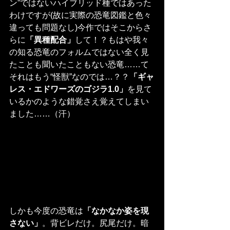
ン”ではないハイブリッド種ではあった
わけですが(故に実際の恐竜図鑑と色々
違っても問題なし)今作ではそこからさ
らに
「異種配合」
して！？もはや我々
の知る恐竜のフォルムではない全く見
たことも聞いたこともない恐竜……て
それはもう“怪獣”なのでは…？？
「ギャ
レス・エドワーズのゴジラ1.0」
を見て
いるかのような錯覚さえ覚えてしまい
ました……（汗）
しかも今度の恐竜は
「なかなか姿を現
さない」
。背ビレだけ。尻尾だけ。暗