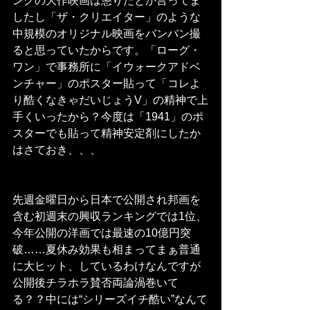
ングの大作映画は懲りたとか言ってま
したし「ザ・クリエイター」のような
中規模のオリジナル映画をバンバン撮
ると思っていたからです。「ローグ・
ワン」で事務所に「イウォークアドベ
ンチャー」のポスター貼って「コレよ
り酷くなきゃだいじょうV」の精神で上
手くいったから？今度は「1941」のポ
スターでも貼って精神安定剤にしたか
はさておき、、、
先週金曜日から日本で公開され邦画を
含む初週末の興収ランキングでは1位、
今年公開の洋画では最速の10億円突
破……夏休み効果も相まってまぁ普通
に大ヒット、しているわけなんですが
公開後チラホラ賛否両論渦巻いて
る？？中には“シリーズイチ酷い”なんて