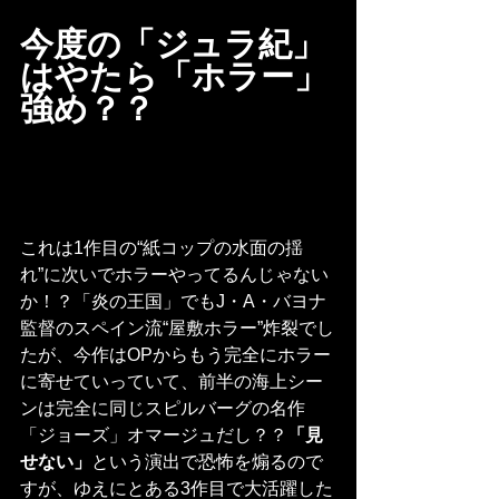
今度の「ジュラ紀」
はやたら「ホラー」
強め？？
これは1作目の“紙コップの水面の揺
れ”に次いでホラーやってるんじゃない
か！？「炎の王国」でもJ・A・バヨナ
監督のスペイン流“屋敷ホラー”炸裂でし
たが、今作はOPからもう完全にホラー
に寄せていっていて、前半の海上シー
ンは完全に同じスピルバーグの名作
「ジョーズ」オマージュだし？？
「見
せない」
という演出で恐怖を煽るので
すが、ゆえにとある3作目で大活躍した