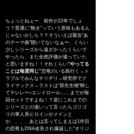
ちょっとねぇー、前作が22年でしょ
う？普通に“飽き”っていう意味もあるん
じゃないかしら？？そういえば最近“あ
のテーマ曲”聴いてないなぁ〜、くらい
少しシリーズから遠ざかったくらいで
やったら、また全然評価が違っていた
と思いますね！！それくらい
“やってる
ことは毎度同じ”
恐竜のいる島行く→ト
ラブルでみんなチリヂリ→研究所でク
ライマックス→ラストは“原生生物”映し
てテレレ〜♪エンドロール……までが毎
回セットですよね！？逆にこれまでの
シリーズとの違いって言ったらゴリゴ
リの軍人系ヒロインがメインと
か、、、、あとは言ってしまえば1作目
の恐竜もDNA改良され爆誕した“オリジ