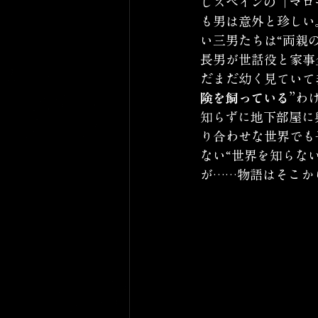
じスペインの「マロ
も男は意外と珍しい
い三男たちは“両親
長男が世話役と家事
だまだ幼く見ていて
険を飼っている”
わ
知らずに地下部屋に
り合わせな世界でも
ない“世界を知らな
が……物語はそこか