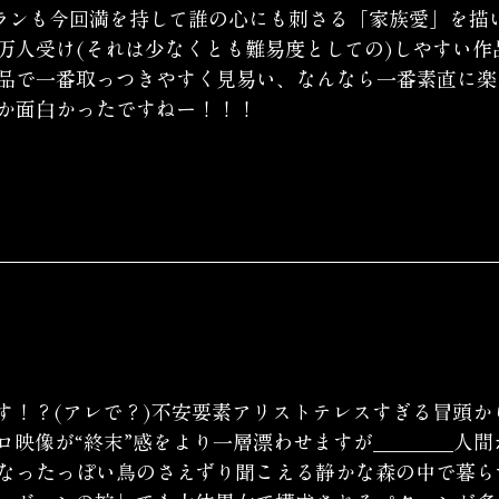
ランも今回満を持して誰の心にも刺さる「家族愛」を描
万人受け(それは少なくとも難易度としての)しやすい作
品で一番取っつきやすく見易い、なんなら一番素直に楽
か面白かったですねー！！！
す！？(アレで？)不安要素アリストテレスすぎる冒頭か
ロ映像が“終末”感をより一層漂わせますが＿＿＿＿人間
なったっぽい鳥のさえずり聞こえる静かな森の中で暮ら