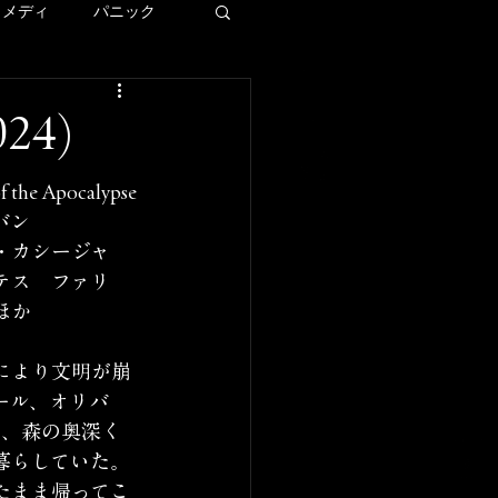
コメディ
パニック
ディズニー
4)
ー
of the Apocalypse
バン
・カシージャ
LAロケ地巡り
テス　ファリ
ほか
により文明が崩
ール、オリバ
は、森の奥深く
暮らしていた。
たまま帰ってこ