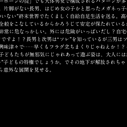
ーボーンの掟」でも大体男女で構成されるパターンが多
。片脚がない長男、はじめ女の子かと思ったメガネっ子
のいない”終末世界でたくましく自給自足生活を送る。高
全般をこなしているからかろうじて安定が保たれている
非常に危なっかしい。外には危険がいっぱいだし？自宅
けですよ！？長男と次男は“ソレ”を知っているが三男は
興味津々で……早くもフラグ立ちまくりじゃねえか！？
子どもたちが無邪気にじゃれあって遊ぶ姿は、大人には
い”子どもの特権でしょうか。でその地下が解放されちゃ
ら意外な展開を見せる。