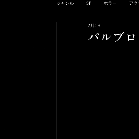
ジャンル
SF
ホラー
アク
2月4日
アニメーション
ドキュメンタ
パルブロ
クリーチャー
B級
邦画
酒のツマミにならない映画のこと
その他