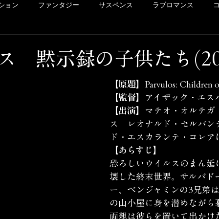
ション
ファンタジー
サスペンス
ラブロマンス
リー
ドラマ
ヴァイオレンス
POV系
アメコミ
ス 黙示録の子供たち(202
洋画
Netflix
Hulu
レンタル
サクッとレビュ
【原題】
Parvulos: Children 
【
監督】
アイザック・エス
【出演】
マテオ・オルテガ
イッキ見シリーズ
未体験ゾーンの映画たち
カリコレ
ス　レオナルド・セルバン
ド・エスカランテ・コレア
【あらすじ】
恐ろしいウイルスのまん延
壊した終末世界。サルバド
ー、ベンジャミンの3兄弟
の山小屋に身を潜めながら
両親は彼らを置いて出かけ