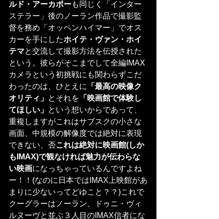
ルド・アーカポー
も同じく「インター
ステラー」後のノーラン作品で撮影監
督を務め「オッペンハイマー」でオス
カーを手にした
ホイテ・ヴァン・ホイ
テマ
と交流して撮影方法を伝授された
という。彼らがそこまでして全編IMAX
カメラという初挑戦にも関わらずこだ
わったのは、ひとえに
「最高の映像ク
オリティ」
とそれを
「映画館で体験し
てほしい」
という想いからであって、
重複しますがこれはサブスクの小さな
画面、中規模の解像度では絶対に表現
できない、否
これは絶対に映画館(しか
もIMAX)で観なければ魅力が伝わらな
い映画
になっちゃっているんですよね
ー！！(なのに日本ではIMAX上映館があ
まりに少ないってどゆこと？？)これで
クーグラーはノーラン、ドゥニ・ヴィ
ルヌーヴと並ぶ３人目のIMAX信者にな