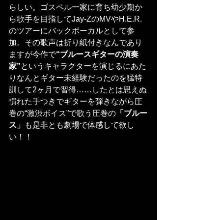
らしい。ゴスペル一家に育ち幼少期か
ら歌手を目指してJay-ZのMVやH.E.R.
のツアーにバックボーカルとして参
加。その歌声は折り紙付きなんであり
ますが今作で
“ブルースギターの演奏
家”
というキャラクターを演じるにあた
りなんとギター未経験だったのを猛特
訓して2ヶ月で習得……したとは思えぬ
慣れた手つきでギターを弾きながら圧
巻の“激渋ボイス”で歌う圧巻の
「ブルー
ス」
も是非とも劇場で体感して欲し
い！！