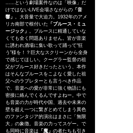
……という劇場案件なのは「映像」だ
けではないLIVE会場さながらの
「音
響」
。大音量で大迫力。1932年のアメ
リカ南部で根付いた
「ブルース・ミュ
ージック」
。ブルースに精通していな
くても全く問題ありません。皆が音楽
に誘われ酒場に集い歌って踊って“狂
う”様を！？巨大なスクリーンから全身
で感じてほしい。クーグラー監督の祖
父がブルース好きだったという、本作
はそんなブルースをこよなく愛した祖
父へのラブレターとも言うべき作品
で、音楽への愛が非常に強く物語にも
密接に絡んでくるんですよねー。中で
も音楽の力が時代や国、過去や未来の
壁を超え一つに繋ぎとめてしまう異色
のファンタジア的演出はまさに「無限
大」の象徴。音楽の力ってスゲー。で
も同時に音楽は
「魔」
の者たちも引き