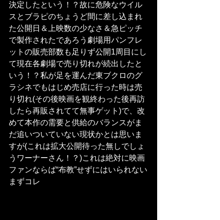
決定したという！？故に危険なウイル
スとブラピのちょうど間に差し込まれ
た公開日＆上映数の少なさ＆急ピッチ
で製作されたであろう劇場用パンフレ
ットの販売部数も足りず公開1周目にし
て現在各劇場で売り切れが続出したと
いう！？私が足を運んだ東ブクロのグ
ラシネでもはじめ売店に行った時は売
り切れ(その後映画を観終わった後再訪
したら再販されてて無事ゲット)で、改
めて本作の需要と供給のバランスがま
だ追いついていない現状かとは思いま
すが(これは拡大公開待った無しでしょ
うワーナーさん！？)これは絶対に映画
ファンならば“布教”せずにはいられない
まずコレ