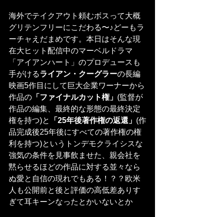
海外でテイクアウト頼むボスって大概
グリテンフリーにこだわる〜♪どーもラ
ーチャえだまめです。本日はそんな現
在大ヒット配信中のマーベルドラマ
「アイアンハート」のプロデュースも
手がける
ライアン・クーグラー
の長編
映画5作目にして巨大企業ワーナーから
作品の
「ファイナルカット権」
(監督が
作品の編集、最終的な形態の最終決定
権を持つ)と
「25年後著作権の返還」
(作
品完成後25年後にすべての著作権の権
利を持つ)というトンデモクライシスな
強気の条件を見事飲ませた、親会社を
黙らせるほどの作品に対する並々なら
ぬ愛と自信の現れでもある！？？欧米
人も公開前と後と評価の高低差ありす
ぎて耳キーンなったとかいないとか