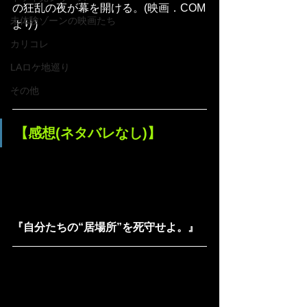
の狂乱の夜が幕を開ける。(映画．COM
未体験ゾーンの映画たち
より)
カリコレ
LAロケ地巡り
その他
【感想(ネタバレなし)】
『自分たちの“居場所”を死守せよ。』