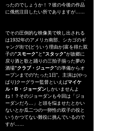
ったのでしょうか！？彼の今後の作品
に俄然注目したい所でありますが……
でその圧倒的な映像美で映し出される
は1932年のアメリカ南部、シカゴのギ
ャング街で(どういう理由か)富を得た双
子の
“スモーク”
と
“スタック”
が故郷に
戻り酒と歌と踊りの三拍子揃った夢の
酒場
“クラブ・ジューク”
の準備からオ
ープンまでの“たった1日”。主演は(やっ
ぱり)クーグラー監督といえば
マイケ
ル・B・ジョーダン
しかいませんよ
ね！？そのジョーダンも今回は「ジョ
ーダンだろ…」と頭を悩ませたとかい
ないとか瓜二つの一卵性の双子の役と
いうかつてない難役に挑んでいるので
すが……