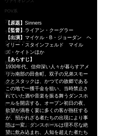
ヴァイオレンス
POV系
アメコミ
【原題】
Sinners
【監督】
ライアン・クーグラー
ディズニー
【出演】
マイケル・B・ジョーダン　ヘ
クリーチャー
イリー・スタインフェルド　マイル
ズ・ケイトンほか
B級
【あらすじ】
邦画
1930年代、信仰深い人々が暮らすアメ
洋画
リカ南部の田舎町。双子の兄弟スモー
クとスタックは、かつての故郷である
Netflix
この地で一獲千金を狙い、当時禁止さ
Hulu
れていた酒や音楽を振る舞うダンスホ
ールを開店する。オープン初日の夜、
レンタル
欲望が渦巻く宴に多くの客が熱狂する
サクッとレビュー
が、招かれざる者たちの出現により事
酒のツマミにならない映画のこと
態は一変。ダンスホールは理不尽な絶
望に飲み込まれ、人知を超えた者たち
イッキ見シリーズ