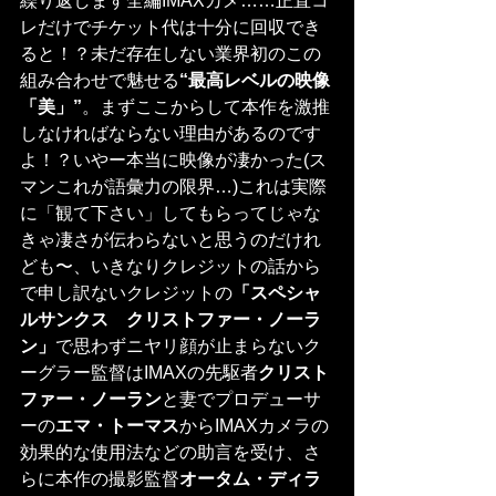
繰り返します全編IMAXカメ……正直コ
レだけでチケット代は十分に回収でき
ると！？未だ存在しない業界初のこの
組み合わせで魅せる
“最高レベルの映像
「美」”
。まずここからして本作を激推
しなければならない理由があるのです
よ！？いやー本当に映像が凄かった(ス
マンこれが語彙力の限界…)これは実際
に「観て下さい」してもらってじゃな
きゃ凄さが伝わらないと思うのだけれ
ども〜、いきなりクレジットの話から
で申し訳ないクレジットの
「スペシャ
ルサンクス　クリストファー・ノーラ
ン」
で思わずニヤリ顔が止まらないク
ーグラー監督はIMAXの先駆者
クリスト
ファー・ノーラン
と妻でプロデューサ
ーの
エマ・トーマス
からIMAXカメラの
効果的な使用法などの助言を受け、さ
らに本作の撮影監督
オータム・ディラ