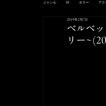
ジャンル
SF
ホラー
アク
2019年2月7日
アニメーション
ドキュメンタ
ベルベッ
リー~(20
クリーチャー
B級
邦画
酒のツマミにならない映画のこと
その他