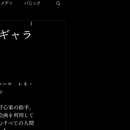
コメディ
パニック
ディズニー
ギャラ
ー
LAロケ地巡り
ホール　レネ・
か
野心家の助手。
絵画を利用して
むすべての人間