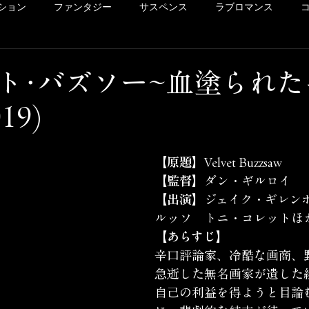
ション
ファンタジー
サスペンス
ラブロマンス
リー
ドラマ
ヴァイオレンス
POV系
アメコミ
ト･バズソー~血塗られた
19)
洋画
Netflix
Hulu
レンタル
サクッとレビュ
【原題】
Velvet Buzzsaw
イッキ見シリーズ
未体験ゾーンの映画たち
カリコレ
【監督】
ダン・ギルロイ
【出演】
ジェイク・ギレン
ルッソ　トニ・コレットほ
【あらすじ】
辛口評論家、冷酷な画商、
急逝した無名画家が遺した
自己の利益を得ようと目論