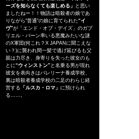
ーズを知らなくても楽しめる」
と思い
ましたねー！！物語は暗殺者の娘であ
りながら“普通”の娘に育てられた
“イ
ヴ”
が「エンド・オブ・デイズ」のガブ
リエル・バーン率いる悪魔みたいな謎
のX軍団(何これ？X JAPANに聞こえな
い？)に襲われ間一髪で逃げ延びるも父
親は力尽き、身寄りを失った彼女のも
とに
“ウィンストン”
と名乗る男が現れ
彼女を表向きはバレリーナ養成学校、
裏は暗殺者養成学校の二足のわらじ経
営する
「ルスカ・ロマ」
に預けられ
る……。