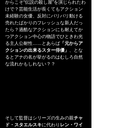
からこそ“伝説の殺し屋”を演じられたわ
けで？芸能生活が長くてもアクション
未経験の女優、反対にバリバリ動ける
売れたばかりのフレッシュな新人だっ
たら？過酷なアクションにも耐えてか
つアクション中心の物語でひときわ光
る主人公耐性……とあらば
「元からア
クションの出来るスター俳優」
、とな
るとアナの名が挙がるのはむしろ自然
な流れかもしれない？？
そして監督はシリーズの生みの親
チャ
ド・スタエルスキ
に代わり
レン・ワイ