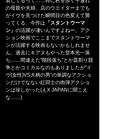
装してるって……特に村を歩く子連れ
の母親や夫婦、店のウエイターまでも
がイヴを見つけた瞬間目の色変えて襲
ってくる、今作は
「スタントウーマ
ン」
の活躍が凄いんですよねー。アク
ション映画でここまでスタントウーマ
ンが活躍する映画もないかもしれませ
ん。過去にキアヌもやった堂本光一落
ち……間違えた“階段落ち”とか皿割り競
争とかコミカルなのもありましたが“イ
ヴ(女性)VS大柄の男”の単調なアクショ
ンだけでなない紅同士の肉弾アクショ
ンは珍しかった(えX JAPANに聞こえ
な……)