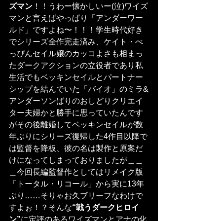
ズマン
！！うわー懐かしいー(泣)ワイズ
マンと言えばやっぱり「アンダーワー
ルド」ですよね〜！！！学生時代好き
でシリーズ全作完走済み、ケイト・べ
っぴんセイル嬢のカッコよさも相まっ
たダークアクションの立役者であり私
生活でもベッキンセイルとパートナー
シップを結んでいた「バイオ」のミラ&
アンダーソンばりのおしどりクリエイ
ター夫婦かと勝手に思っていたんです
がその後離婚してベッキンセイルが数
年ぶりにシリーズ復帰した4作目以降で
は監督を降板、彼の名は製作と原案だ
けになってしまっておりましたが＿＿
＿今回長編監督作としてはリメイク版
「トータル・リコール」から実に13年
ぶり……そりゃお久ブリーフなわけで
すよぉ！？そんな
“戦うダークヒロイ
ン”
に定評のあるワイズマンとアナの化