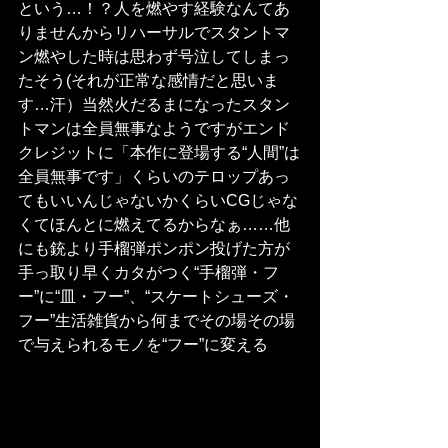
という…！？人を燃やす経験なんてあ
りませんからリハーサルでスタントマ
ン燃やした時は思わず号泣してしまっ
たそう(それが正常な感情だと思いま
す…汗）当然火だるまになったスタン
トマンは全員無事なようですがエンド
クレジットに「本作に登場する“人間”は
全員無事です」くらいのテロップあっ
てもいいんじゃないかくらいCGじゃな
くてほんとに燃えてるからなぁ……他
にも銃より手榴弾ポンポン投げた方が
手っ取り早くカタがつく“手榴弾・フ
ー”に“皿・フー”、“スケートシューズ・
フー”生活雑貨から何までその場その場
で与えられるモノを“フー”に変える