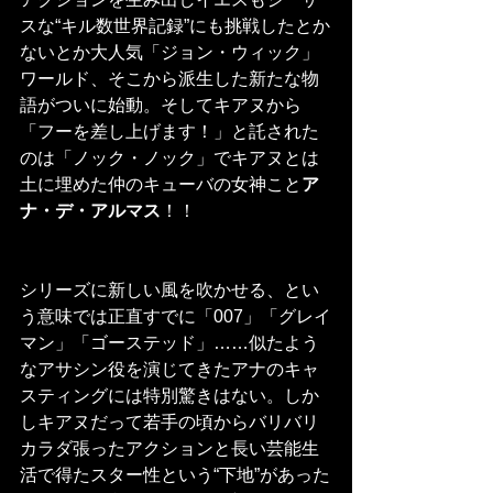
スな“キル数世界記録”にも挑戦したとか
ないとか大人気「ジョン・ウィック」
ワールド、そこから派生した新たな物
語がついに始動。そしてキアヌから
「フーを差し上げます！」と託された
のは「ノック・ノック」でキアヌとは
土に埋めた仲のキューバの女神こと
ア
ナ・デ・アルマス
！！
シリーズに新しい風を吹かせる、とい
う意味では正直すでに「007」「グレイ
マン」「ゴーステッド」……似たよう
なアサシン役を演じてきたアナのキャ
スティングには特別驚きはない。しか
しキアヌだって若手の頃からバリバリ
カラダ張ったアクションと長い芸能生
活で得たスター性という“下地”があった