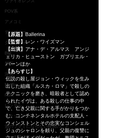
ヴァイオレンス
POV系
アメコミ
ディズニー
【原題】
Ballerina
【監督】
レン・ワイズマン
クリーチャー
【出演】
アナ・デ・アルマス　アンジ
B級
ェリカ・ヒューストン　ガブリエル・
邦画
バーンほか
【あらすじ】
洋画
伝説の殺し屋ジョン・ウィックを生み
Netflix
出した組織「ルスカ・ロマ」で殺しの
テクニックを磨き、暗殺者として認め
Hulu
られたイヴは、ある殺しの仕事の中
レンタル
で、亡き父親に関する手がかりをつか
む。コンチネンタルホテルの支配人・
サクッとレビュー
ウィンストンとその忠実なコンシェル
酒のツマミにならない映画のこと
ジュのシャロンを頼り、父親の復讐に
イッキ見シリーズ
立ち上がるイヴだったが、教団とルス