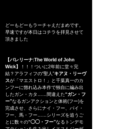
どーもどーもラーチャえだまめです。
早速ですが本日はコチラを拝見させて
頂きました
【バレリーナ:The World of John 
Wick】
！！！ついに2年前に堂々完
結？アラフィフの“聖人”
キアヌ・リーヴ
ス
が「マエストロ！」と千葉真一のカ
ンフーに惚れ込み本作で独自に編み出
したガン・カタ……間違えた
“ガン・フ
ー”
なるガンアクションと体術(フー)を
完成させ、さらにナイ・フー、バイ・
フー、馬・フー……シリーズを追うご
とに数々の
“◯◯・フー”
なるトンデモ
アクションを生み出しイエスもジーザ