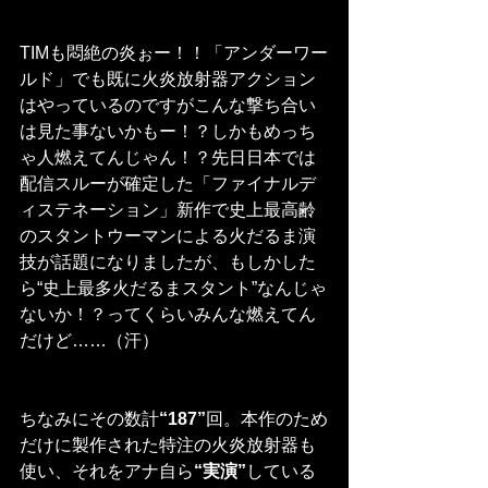
TIMも悶絶の炎ぉー！！「アンダーワー
ルド」でも既に火炎放射器アクション
はやっているのですがこんな撃ち合い
は見た事ないかもー！？しかもめっち
ゃ人燃えてんじゃん！？先日日本では
配信スルーが確定した「ファイナルデ
ィステネーション」新作で史上最高齢
のスタントウーマンによる火だるま演
技が話題になりましたが、もしかした
ら“史上最多火だるまスタント”なんじゃ
ないか！？ってくらいみんな燃えてん
だけど……（汗）
ちなみにその数計
“187”
回。本作のため
だけに製作された特注の火炎放射器も
使い、それをアナ自ら
“実演”
している