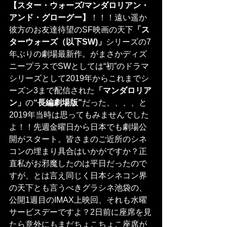
【スター・ウォーズ/マンダロリアン・
アンド・グローグー】
！！！遠い遥か
彼方のお友達待望のSF映画の天下
「ス
ターウォーズ（以下SW)」
シリーズの7
年ぶりの劇場最新作。がまさかディズ
ニープラスでSWとしては“初”のドラマ
シリーズとして2019年からこれまでシ
ーズン3まで配信された
「マンダロリア
ン」
の
“長編劇場版”
だった、、、、と
2019年当時は思ってもみませんでした
よ！！先週金曜日から日本でも劇場公
開がスタート。皆さまのご近所のシネ
コンの埋まり具合はいかがですか？正
直私がお邪魔したのは平日だったので
すが、とは言え同じく日本シネコン界
の天下とも言うべきグラシネ池袋の、
公開1週目のIMAX上映回、それも水曜
サービスデーですよ？2日前に座席を見
たら意外にもまだちょこちょこ座席が