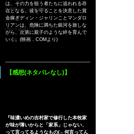
は、その力を狙う者たちに追われる存
未体験ゾーンの映画たち
在となる。彼を守ることを決意した賞
金稼ぎディン・ジャリンことマンダロ
カリコレ
リアンは、危険に満ちた銀河を旅しな
LAロケ地巡り
がら、次第に親子のような絆を育んで
いく。(映画．COMより)
その他
【感想(ネタバレなし)】
『味濃いめの吉村家で修行した本牧家
が味が薄いからと「家系」じゃない、
って言ってるようなもの(←何言ってん