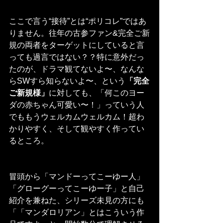
ここで言う“接待”とは“ポリコレ”ではあ
りません。往年の古参ファン&完全ご新
規の両者をターゲットにしていると言
っても過言ではない？？特に意外だっ
たのが、ドラマ観てないよ〜、なんな
らSWすら知らないよ〜、という
「完全
ご新規様」
に対しても、「何このヨー
ダの赤ちゃん可愛い〜！」っていう人
でももうウェルカムウェルカム！超わ
かりやすく、そして観やすく作ってい
るところ。
冒頭から「マンドーってこーゆー人」
「グローグーってこーゆー子」と自己
紹介を兼ねた、シリーズ未見の方にも
「「マンダロリアン」とはこういう作