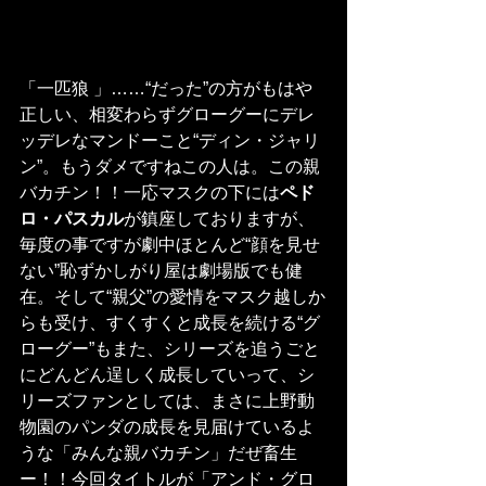
「一匹狼 」……“だった”の方がもはや
正しい、相変わらずグローグーにデレ
ッデレなマンドーこと“ディン・ジャリ
ン”。もうダメですねこの人は。この親
バカチン！！一応マスクの下には
ペド
ロ・パスカル
が鎮座しておりますが、
毎度の事ですが劇中ほとんど“顔を見せ
ない”恥ずかしがり屋は劇場版でも健
在。そして“親父”の愛情をマスク越しか
らも受け、すくすくと成長を続ける“グ
ローグー”もまた、シリーズを追うごと
にどんどん逞しく成長していって、シ
リーズファンとしては、まさに上野動
物園のパンダの成長を見届けているよ
うな「みんな親バカチン」だぜ畜生
ー！！今回タイトルが「アンド・グロ