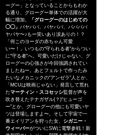
ーグー」となっていることからもわか
る通り、グローグー単体での活躍が大
幅に増加。
「グローグーのはじめての
◯◯」
パヤパパ、パヤパパ、パパパパ
ヤパヤ〜♪もー笑いあり涙ありの！？
「何このヨーダの赤ちゃん可愛
い〜！」いつもの“守られる者”からつい
に“守る者”へ。可愛いだけじゃない、グ
ローグーの心強さが今回強調されてい
ましたねー。あとフェルトで作ったみ
たいなメカニックの“アンゼラ”人とか、
「MCUは映画じゃない」発言して荒れ
た
マーティン・スコセッシ
監督が声を
吹き替えたテナガザル(？)“ヒューゴ
ー”とか、グローグーの他にも可愛いヤ
ツは登場しますよ〜。そして宇宙で一
番エイリアンを狩った女、
シガニー・
ウィーバー
がついにSWに電撃参戦！新