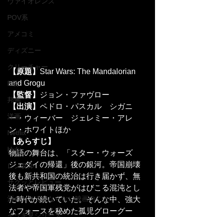
ヴァイオレンス
POV系
アメコミ
ディズニー
クリーチャー
【原題】
Star Wars: The Mandalorian 
and Grogu 
B級
【監督】
ジョン・ファヴロー
邦画
【出演】
ペドロ・パスカル　シガニ
洋画
ー・ウィーバー　ジェレミー・アレ
ン・ホワイトほか
Netflix
【あらすじ】
Hulu
物語の舞台は、「スター・ウォーズ　
ジェダイの帰還」後の銀河。帝国崩壊
レンタル
後も新共和国の統治は行き届かず、無
サクッとレビュー
法者や帝国軍残党がはびこる混沌とし
酒のツマミにならない映画のこと
た時代が続いていた。そんな中、強大
なフォースを秘めた孤児グローグー
イッキ見シリーズ