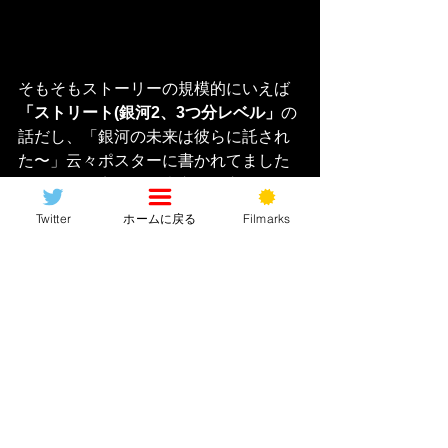
そもそもストーリーの規模的にいえば
「ストリート(銀河2、3つ分レベル」
の
話だし、「銀河の未来は彼らに託され
た〜」云々ポスターに書かれてました
が、あれは完全に過大宣伝。言うても
賞金稼ぎの1エピソード、くらい。この
Twitter
ホームに戻る
Filmarks
2人が銀河を塗り替えるだとか世界を変
えるだとか、「マンダロリアン」って
決してそんな話ではないじゃないです
か？あと中盤以降明らかにテンポが失
速、というかダレる要素もあって。背
景もクリーチャーもあまりにVFXだら
けの画で、それが多分中盤で既に「も
うお腹いっぱい」状態になるという
か。まあーSWだからこうなるのは無理