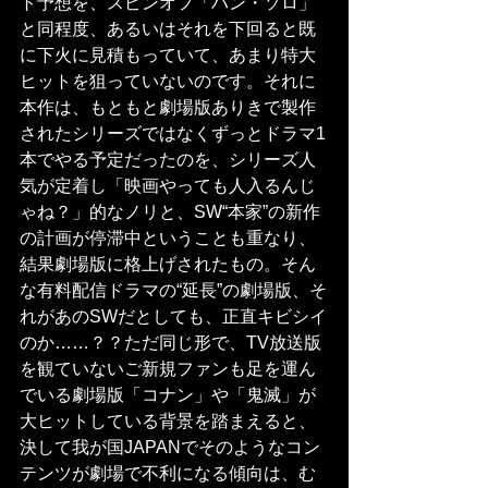
ト予想を、スピンオフ「ハン・ソロ」
と同程度、あるいはそれを下回ると既
に下火に見積もっていて、あまり特大
ヒットを狙っていないのです。それに
本作は、もともと劇場版ありきで製作
されたシリーズではなくずっとドラマ1
本でやる予定だったのを、シリーズ人
気が定着し「映画やっても人入るんじ
ゃね？」的なノリと、SW“本家”の新作
の計画が停滞中ということも重なり、
結果劇場版に格上げされたもの。そん
な有料配信ドラマの“延長”の劇場版、そ
れがあのSWだとしても、正直キビシイ
のか……？？ただ同じ形で、TV放送版
を観ていないご新規ファンも足を運ん
でいる劇場版「コナン」や「鬼滅」が
大ヒットしている背景を踏まえると、
決して我が国JAPANでそのようなコン
テンツが劇場で不利になる傾向は、む