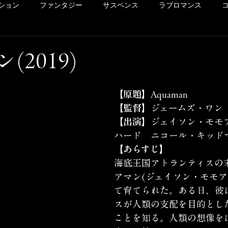
ション
ファンタジー
サスペンス
ラブロマンス
リー
ドラマ
ヴァイオレンス
POV系
アメコミ
(2019)
洋画
Netflix
Hulu
レンタル
サクッとレビュ
【原題】
Aquaman
【監督】
ジェームズ・ワン
【出演】
ジェイソン・モモ
イッキ見シリーズ
未体験ゾーンの映画たち
カリコレ
ハード　ニコール・キッド
【あらすじ】
海底王国アトランティスの
アマン(ジェイソン・モモア
て育てられた。ある日、彼
スが人類の支配を目的とし
ことを知る。人類の想像を