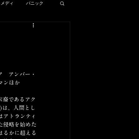
コメディ
パニック
ディズニー
ー
ア　アンバー・
LAロケ地巡り
マンほか
末裔であるアク
)は、人間とし
はアトランティ
た侵略を始めた
はるかに超える