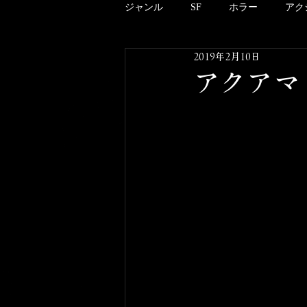
ジャンル
SF
ホラー
アク
2019年2月10日
アニメーション
ドキュメンタ
アクアマン
クリーチャー
B級
邦画
酒のツマミにならない映画のこと
その他