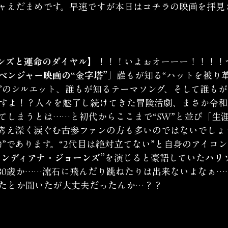
ャえだまめです。早速ですが本日はコチラの映画を拝見
ンズと運命のダイヤル】
！！！いよぉオーーー！！！！
ベンジャー映画の“金字塔”」
誰もが知る“ハットを被り
”のシルエット、誰もが知るテーマソング、そして誰も
間ですよ！？人々を魅了し続けてきた冒険活劇、まさか令和
てしまうとは……と初代からここまで“SW”と並び「生
考え深く涙ぐむ古参ファンの方も多いのではないでしょ
”であります。“2代目は絶対立てない”と自身のアイコン
インディアナ・ジョーンズ”
を演じると豪語していた
ハリ
80歳か……流石に飛んだり跳ねたりは出来ないよなぁ…
たとか聞いたが大丈夫だったんか…？？