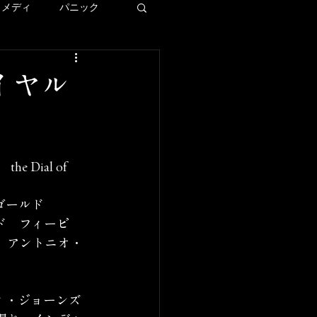
コメディ
パニック
ディズニー
イヤル
ー
the Dial of 
LAロケ地巡り
ゴールド
ド　フィービ
　アントニオ・
ィ・ジョーンズ