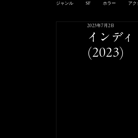
ジャンル
SF
ホラー
アク
2023年7月2日
アニメーション
ドキュメンタ
インディ
(2023)
クリーチャー
B級
邦画
酒のツマミにならない映画のこと
その他