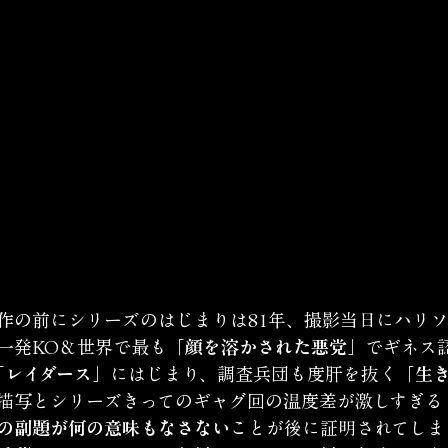
作の前にシリーズのはじまりは81年、撮影当日にハリ
一発KO＆世界で最も
「顔を溶かされた悪党」
でギネス
「レイダース」
にはじまり、調査兵団も度肝を抜く
「生
描写とシリーズきってのギャグ回の温度差が激しすぎる
の副題が何の意味もなさない
ことが後に証明されてしま