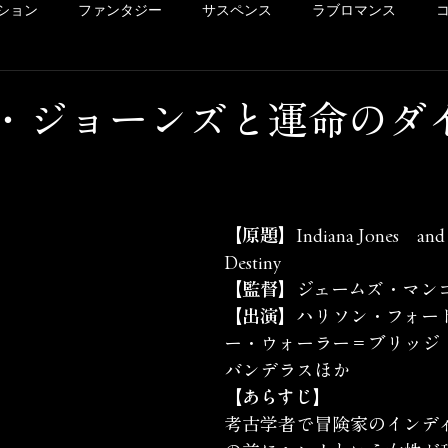
ション
ファンタジー
サスペンス
ラブロマンス
リー
ドラマ
ヴァイオレンス
POV系
アメコミ
・ジョーンズと運命のダ
洋画
Netflix
Hulu
レンタル
サクッとレビュ
【原題】
Indiana Jones　and　
イッキ見シリーズ
未体験ゾーンの映画たち
カリコレ
Destiny
【監督】
ジェームズ・マン
【出演】
ハリソン・フォー
ー・ウォーラー＝ブリッジ
バンデラスほか
【あらすじ】
考古学者で冒険家のインデ