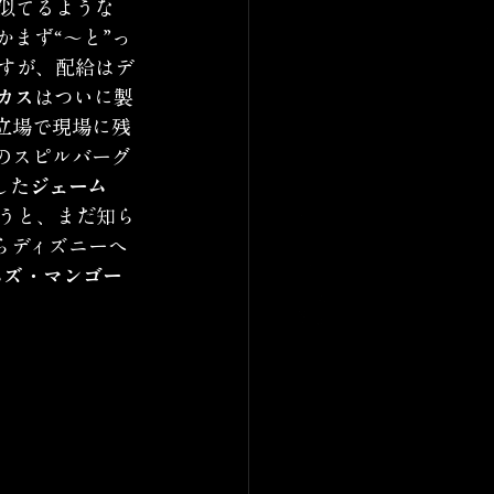
似てるような
かまず“〜と”っ
すが、配給はデ
カス
はついに製
立場で現場に残
のスピルバーグ
した
ジェーム
うと、まだ知ら
らディズニーへ
ムズ・マンゴー