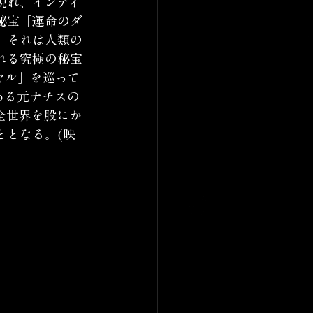
現れ、インディ
秘宝「運命のダ
。それは人類の
れる究極の秘宝
ヤル」を巡って
ある元ナチスの
全世界を股にか
ととなる。(映