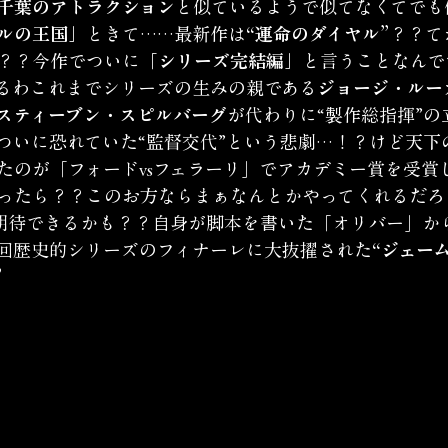
千葉のアトラクション
と似ているようで似てなくてでも
ルの王国」
ときて……最新作は
“運命のダイヤル”
？？て
？？今作でついに
「シリーズ完結編」
と言うことなんで
るわこれまでシリーズの生みの親である
ジョージ・ルー
スティーブン・スピルバーグ
が代わりに“製作総指揮”の
ついに恐れていた“監督交代”という悲劇…！？けど天下
たのが「フォードvsフェラーリ」でアカデミー賞を受賞
ったら？？このお方ならまぁなんとかやってくれるだろ
倍期待できるかも？？自身が脚本を書いた「オリバー」か
回歴史的シリーズのフィナーレに大抜擢された
“ジェー
”