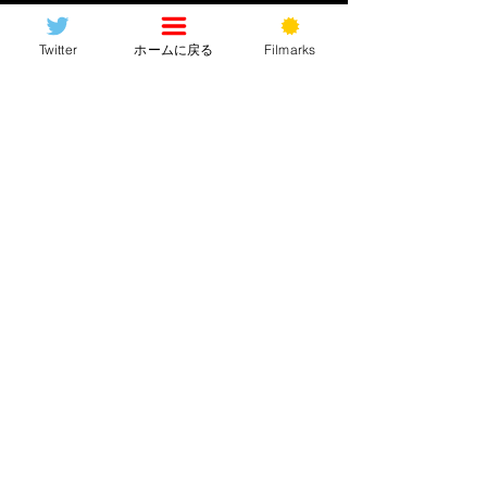
Twitter
ホームに戻る
Filmarks
思いっきり「答え」が画
面に映っていた