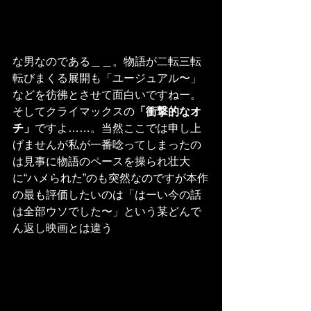
な男なのである＿＿。物語が二転三転
転びまくる展開も「ユージュアル〜」
などを彷彿とさせて面白いですねー。
そしてクライマックスの
「衝撃的なオ
チ」
ですよ……。当然ここでは申し上
げませんが私が一番唸ってしまったの
は見事に物語のペースを操られ壮大
に“ハメられた”のも突然なのですが本作
の最も評価したいのは「はーい今の話
は全部ウソでした〜」という某どんで
ん返し映画とは違う