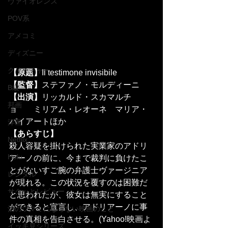
ヴァイオレンス
POV系
アメコミ
ディズニー
クリーチャー
【原題】
Il testimone invisibile
【監督】
ステファノ・モルディーニ
B級
【出演】
リッカルド・スカマルチ
邦画
ョ　　ミリアム・レオーネ　マリア・
パイアートほか
洋画
【あらすじ】
Netflix
殺人容疑を掛けられた実業家のアドリ
Hulu
アーノの前に、今まで裁判に負けたこ
とがないすご腕の弁護士ヴァージニア
レンタル
が現れる。この状況を覆すのは困難だ
サクッとレビュー
と思われたが、彼女は無実にすること
ができると宣言し、アドリアーノに事
酒のツマミにならない映画のこと
件の真相を告白させる。(Yahoo!映画よ
イッキ見シリーズ