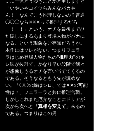
……一体どうゆうことかと申しますと
「いやいやコイツらみんなバカや
ん！！なんでこう推理しないの？普通
◯◯◯なら✕✕✕って推理するだろ
ー！！！」という、オチを最後までひ
た隠しにするあまり登場人物がバカに
なる、という現象をご存知だろうか。
本作にはソレがない。つまりフェラー
ラはじめ登場人物たちの
“推理力”
のキ
レ味が抜群で、かなり早い段階で我々
が想像しうるオチを言い当ててくるの
である。そうなるともう先が読めな
い。「◯◯の線はシロ、では✕✕の可能
性は？」フェラーラと共に推理合戦。
しかしこれまた厄介なことにドリアが
次から次へと
「真相を変えて」
来るの
である。つまりはこの男