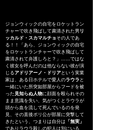
ジョンウィックの自宅をロケットラン
チャーで吹き飛ばして粛清された男
リ
ッカルド・スカマルチョ
その人であ
る！！「あら、ジョンウィックの自宅
をロケットランチャーで吹き飛ばして
粛清されて弁護しろと？」……ではな
く彼女を呼んだのは他ならない彼が演
じる
アドリアーノ・ドリア
という実業
家は、ある日ホテルで愛人の
ラウラ
と
一緒にいた所突如部屋からフードを被
った
見知らぬ人物
に顔面を殴られその
まま意識を失い、気がつくとラウラが
頭から血を流して死んでいるのを発
見、その直後ポリ公が部屋に突撃して
きたという、つまりは自分は
「無実」
でありラウラ殺しの犯人は別にいる＿