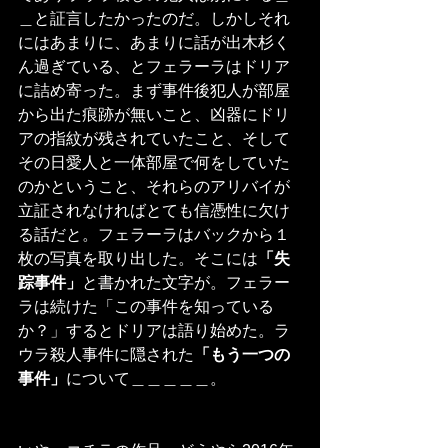
＿と証言したかったのだ。しかしそれ
にはあまりに、あまりに話が出木杉く
ん過ぎている、とフェラーラはドリア
に詰め寄った。まず事件後犯人が部屋
から出た痕跡が無いこと、凶器にドリ
アの指紋が残されていたこと、そして
その日愛人と一体部屋で何をしていた
のかということ、それらのアリバイが
立証されなければとても信憑性に欠け
る話だと。フェラーラはバックから１
枚の写真を取り出した。そこには
「失
踪事件」
と書かれた文字が。フェラー
ラは続けた「この事件を知っている
か？」するとドリアは語り始めた。ラ
ウラ殺人事件に隠された
「もう一つの
事件」
について＿＿＿＿＿。