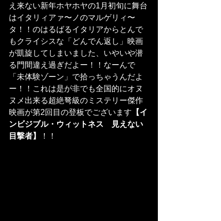
え来ない新年ホヤホヤの1月初旬に舞台
はイタリィアァ〜ノのマルゲリィ〜
タ！！のはるばるイタリアからとんで
もクライシスな「どんでん返し」映画
が凱旋してしまいました、いやいや潜
る門間違え過ぎだよー！！なーんで
「未体験ゾーン」で拾っちゃうんだよ
ー！！これは是が非でも全国的にオヌ
ヌメ出来る超絶弩級のミステリー傑作
映画が第2回目の登板でございます
【イ
ンビジブル・ウィットネス　見えない
目撃者】
！！