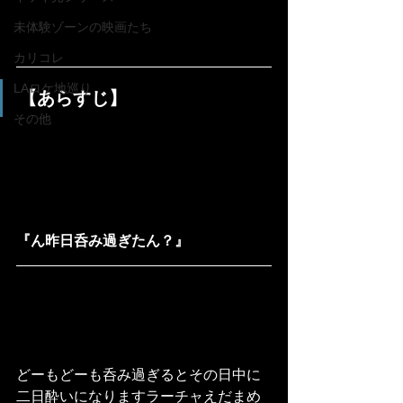
未体験ゾーンの映画たち
カリコレ
LAロケ地巡り
【あらすじ】
その他
『ん昨日呑み過ぎたん？』
どーもどーも呑み過ぎるとその日中に
二日酔いになりますラーチャえだまめ