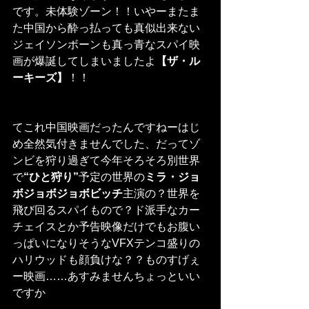
です。未体験ゾーン！！いやーまたま
た中国から酔っ払っても真似出来ない
ジェイソンボーンも真っ青なスパイ映
画が爆誕してしまいましたよ
【ザ・ル
ーキーズ】
！！
てこれ中国映画だったんですねーはじ
め全然気付きませんでした、だってゾ
ンビを狩り過ぎて今年そろそろ別世界
で
“ひと狩り”
予定の世界の
ミラ・ジョ
ボジョボジョボビッチ
主演の？世界を
飛び回るスパイもので？ド派手なカー
チェイスとか予告映像だけでもお腹い
っぱいになりそうなVFXテンコ盛りの
ハリウッドも顔負けな？？ものすげぇ
ー映画……あすみませんちょっといい
ですか