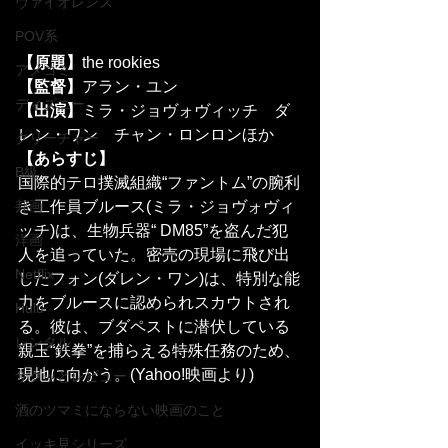
ヴァイオレンス
POV系
【原題】
the rookies 
アメコミ
【監督】
アラン・ユン
ディズニー
【出演】
ミラ・ジョヴォヴィッチ　ダ
レン・ワン　チャン・ロンロンほか
クリーチャー
【あらすじ】
B級
国際的テロ撲滅組織“ファントム”の腕利
き工作員ブルース(ミラ・ジョヴォヴィ
邦画
ッチ)は、生物兵器“ DM85”を盗んだ犯
洋画
人を追っていた。密売の現場に飛び出
Netflix
したフォン(ダレン・ワン)は、特別な能
力をブルースに認められスカウトされ
Hulu
る。彼は、ブダペストに潜伏している
レンタル
親玉“鉄拳”を捕らえる特殊任務のため、
現地に向かう。(Yahoo!映画より)
サクッとレビュー
酒のツマミにならない映画のこと
イッキ見シリーズ