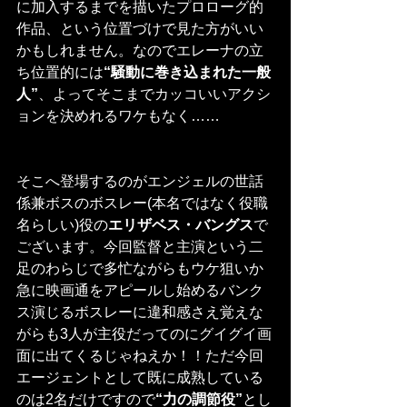
に加入するまでを描いたプロローグ的
作品、という位置づけで見た方がいい
かもしれません。なのでエレーナの立
ち位置的には
“騒動に巻き込まれた一般
人”
、よってそこまでカッコいいアクシ
ョンを決めれるワケもなく……
そこへ登場するのがエンジェルの世話
係兼ボスのボスレー(本名ではなく役職
名らしい)役の
エリザベス・バングス
で
ございます。今回監督と主演という二
足のわらじで多忙ながらもウケ狙いか
急に映画通をアピールし始めるバンク
ス演じるボスレーに違和感さえ覚えな
がらも3人が主役だってのにグイグイ画
面に出てくるじゃねえか！！ただ今回
エージェントとして既に成熟している
のは2名だけですので
“力の調節役”
とし