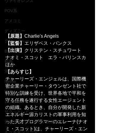
ヴァイオレンス
POV系
アメコミ
ディズニー
【原題】
Charlie's Angels
クリーチャー
【監督】
エリザベス・バンクス
【出演】
クリステン・スチュワート　
B級
ナオミ・スコット　エラ・バリンスカ
邦画
ほか
洋画
【あらすじ】
チャーリーズ・エンジェルは、国際機
Netflix
密企業チャーリー・タウンゼント社で
Hulu
特別な訓練を受け、世界各地で平和を
守る任務を遂行する女性エージェント
レンタル
の組織。あるとき、自分が開発した新
サクッとレビュー
エネルギー源カリストの軍事利用を知
った天才プログラマーのエレーナ(ナオ
酒のツマミにならない映画のこと
ミ・スコット)は、チャーリーズ・エン
イッキ見シリーズ