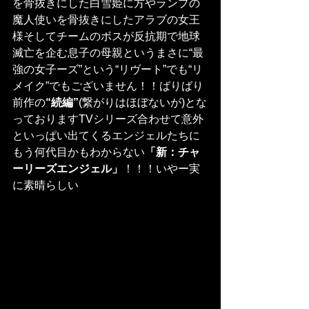
を骨抜きにした白雪姫に方やランプの
魔人使いを骨抜きにしたアラブの女王
様そしてチームのボスが反抗期で地球
滅亡を企む息子の母親というまさに“最
強の女子ーズ”という“リヴート”でも“リ
メイク”でもございません！！ばりばり
前作の
“続編”
(繋がりはほぼないが)とな
っておりますTVシリーズ合わせて意外
といっぱい出てくるエンジェルたちに
もう何代目かもわからない
「新：チャ
ーリーズエンジェル」
！！！いやー実
に素晴らしい