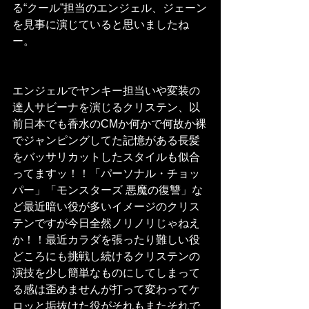
る“クール”担当のエンジェル、ジェーン
を見事に演じていると思いましたね
ー。
エンジェルでヤンキー担当いや変装の
達人サビーナを演じるクリステン、以
前日本でも香水のCMか何かで何故か裸
でジャンピングしてた記憶がある長髪
をバッサリカットしたスタイルも似合
ってますッ！！「パーソナル・チョッ
パー」「モンスターズ 悪魔の復讐」な
ど最近暗い役が多いイメージのクリス
テンですが今日全然ノリノリじゃねえ
か！！最近カラダを張ったり難しい役
どころにも挑戦し続けるクリステンの
演技を少し簡単なものにしてしまって
る感は歪めませんが打って変わってケ
ロッと垢抜けた役がそれもまたそれで