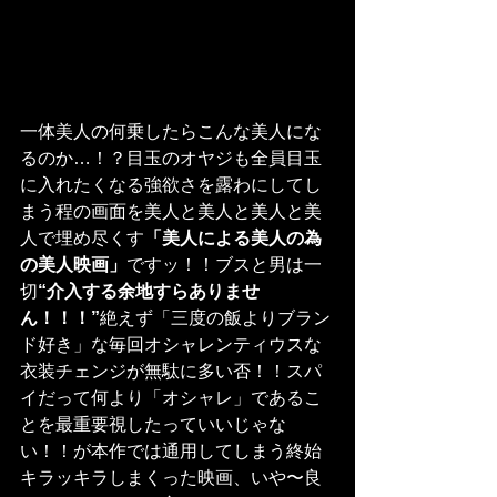
一体美人の何乗したらこんな美人にな
るのか…！？目玉のオヤジも全員目玉
に入れたくなる強欲さを露わにしてし
まう程の画面を美人と美人と美人と美
人で埋め尽くす
「美人による美人の為
の美人映画」
ですッ！！ブスと男は一
切
“介入する余地すらありませ
ん！！！”
絶えず「三度の飯よりブラン
ド好き」な毎回オシャレンティウスな
衣装チェンジが無駄に多い否！！スパ
イだって何より「オシャレ」であるこ
とを最重要視したっていいじゃな
い！！が本作では通用してしまう終始
キラッキラしまくった映画、いや〜良