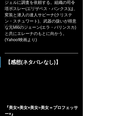
ジェルに調査を依頼する。組織の司令
未体験ゾーンの映画たち
塔ボスレー(エリザベス・バンクス)は、
変装と潜入の達人サビーナ(クリステ
カリコレ
ン・スチュワート)、武器の扱いが得意
LAロケ地巡り
な元MI6のジェーン(エラ・バリンスカ)
と共にエレーナのもとに向かう。
その他
(Yahoo!映画より)
【感想(ネタバレなし)】
『美女×美女×美女÷美女＝プロフェッサ
ー×』