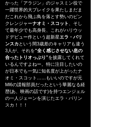
かった「アラジン」のジャスミン役で
一躍世界的大ブレイクを果たしまだま
だこれから飛ぶ鳥を落とす勢いのピン
クレンジャー
ナオミ・スコット
、そし
て最年少でも高身長、これがハリウッ
ドデビュー作という超新星
エラ・バリ
ンスカ
という間3歳差のキャリアも違う
3人が、それを
“全く感じさせない息の
合ったトリオっぷり”
を披露してくれて
いるんですよねー。特に注目したいの
が日本でも一気に知名度が上がったナ
オミ・スコット……もいいのですが元
MI6の諜報部員だったという華麗なる経
歴(あ、映画の話です)を持つエンジェル
の一人ジェーンを演じたエラ・バリン
スカ！！！