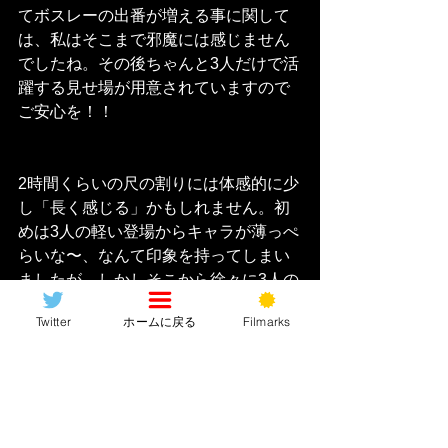
てボスレーの出番が増える事に関して
は、私はそこまで邪魔には感じません
でしたね。その後ちゃんと3人だけで活
躍する見せ場が用意されていますので
ご安心を！！
2時間くらいの尺の割りには体感的に少
し「長く感じる」かもしれません。初
めは3人の軽い登場からキャラが薄っぺ
らいな〜、なんて印象を持ってしまい
ましたが、しかしそこから徐々に3人の
「キャラが引き立ってくる」
ジワジワ
Twitter
ホームに戻る
Filmarks
と面白みが増してくるんですね。その3
人、いやボスレーも入れたエンジェル
達それぞれ“宿敵”となる男根……男が出
てきてこのエンジェルだけ影が薄い！
みたいな事もなくちゃんとエンジェル
一人一人に
「見せ場が用意されてい