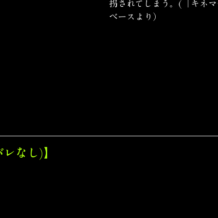
拐されてしまう。(「キネ
ベースより）
バレなし)】