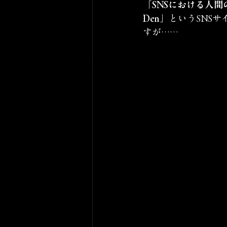
「SNSにおける人間
Den」
というSNSサ
すが……