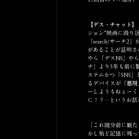
【デス・チャット】
ション”映画に殴り込
「search/サー
があることが証明さ
やら「デスNS」や
チ」より5年も前に
ステムかつ「SNS
るデバイスが
「悪用
ーしようもねぇーく
に！？…というお話
「これ随分前に観た
かし殆ど記憶に残っ