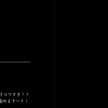
すコワすぎ！？
進めますハイ！