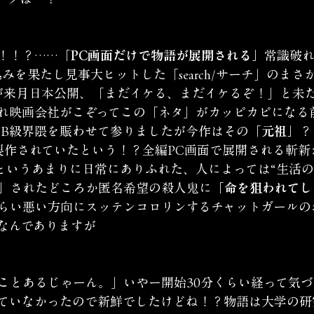
！！？……
「PC画面だけで物語が展開される」
常識破れ
みを果たし見事大ヒットした「search/サーチ」のまさ
チ2」が来月日本公開、「まだイケる、まだイケるぞ！」と未
れ映画会社がこぞってこの「ネタ」がカッピカピになる
らB級界隈を賑わせて参りましたが今作はその
「元祖」
？
製作されていたという！？全編PC画面で展開される斬新
」というあまりに日常にありふれた、人によっては“生活の
」
されたどころか匿名希望の殺人鬼に
「命を狙われてし
らい悪い方向にスッテンコロリンするチャットガールの
なんでありますが
ことあるじゃーん。」いやー開始30分くらい経って気
ていなかったので新鮮でしたけどね！？物語は大学の研