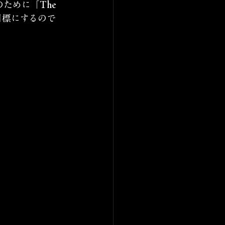
のために
「The 
目標にするので