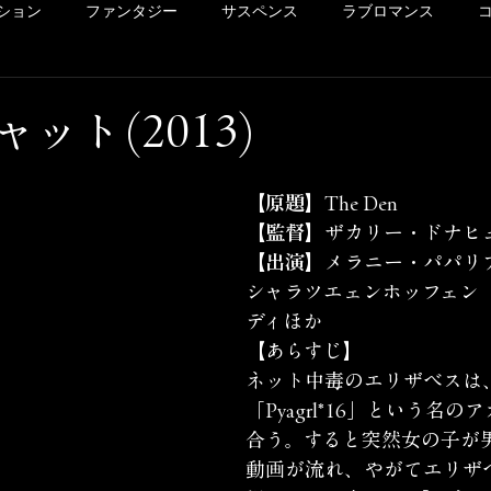
ション
ファンタジー
サスペンス
ラブロマンス
リー
ドラマ
ヴァイオレンス
POV系
アメコミ
ット(2013)
洋画
Netflix
Hulu
レンタル
サクッとレビュ
【原題】
The Den
【監督】
ザカリー・ドナヒ
【出演】
メラニー・パパリ
イッキ見シリーズ
未体験ゾーンの映画たち
カリコレ
シャラツエェンホッフェン
ディほか
【あらすじ】
ネット中毒のエリザベスは
「Pyagrl*16」という名
合う。すると突然女の子が
動画が流れ、やがてエリザ