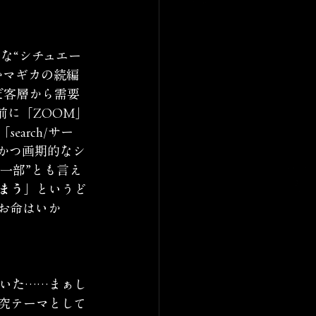
な“シチュエー
かマギカの続編
だ客層から需要
前に「ZOOM」
「search/サー
かつ画期的なシ
一部”とも言え
まう」
というど
お命はいか
づいた……まぁし
究テーマとして