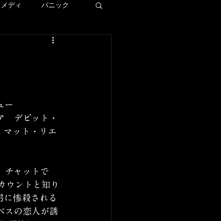
コメディ
パニック
ディズニー
ー
ュー
ア　デビット・
LAロケ地巡り
　マット・リエ
、チャットで
のアカウントと知り
男に惨殺される
ベスの恋人が誘