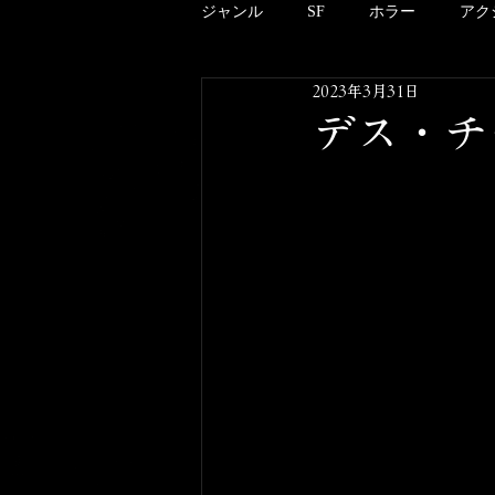
ジャンル
SF
ホラー
アク
2023年3月31日
アニメーション
ドキュメンタ
デス・チャ
クリーチャー
B級
邦画
酒のツマミにならない映画のこと
その他